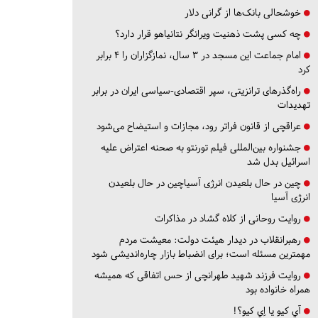
خوشحالی بانک‌ها از گرانی دلار
چه کسی پشت ذهنیت ویرانگر نتانیاهو قرار دارد؟
امام جماعت این مسجد در ۳ سال، نمازگزاران را ۴ برابر
کرد
راه‌گذرهای ترانزیتی، سپر اقتصادی-سیاسی ایران در برابر
تهدیدات
عراقچی از قانون فراتر رود، مجازات و استیضاح می‌شود
جشنواره بین‌المللی فیلم تورنتو به صحنه اعتراض علیه
اسرائیل بدل شد
چین در حال بلعیدن انرژی آسیاچین در حال بلعیدن
انرژی آسیا
روایت روحانی از کلاه گشاد در مذاکرات
رهبرانقلاب در دیدار هیئت دولت: معیشت مردم
مهمترین مسئله است؛ برای انضباط بازار چاره‌اندیشی شود
روایت فرزند شهید طهرانچی از حس اتفاقی که همیشه
همراه خانواده بود
آي كيو يا اِي كيو؟!