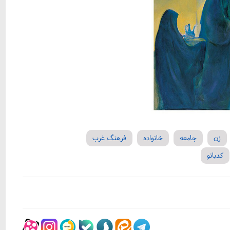
زن
جامعه
خانواده
فرهنگ غرب
کدبانو