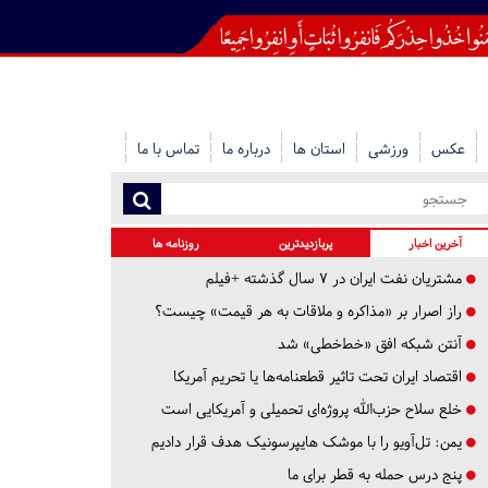
عکس
ورزشی
استان ها
درباره ما
تماس با ما
آخرین اخبار
پربازدیدترین
روزنامه ها
مشتریان نفت ایران در ۷ سال گذشته +فیلم
راز اصرار بر «مذاکره و ملاقات به هر قیمت» چیست؟
آنتن شبکه افق «خط‌خطی» شد
اقتصاد ایران تحت تاثیر قطعنامه‌ها یا تحریم‌ آمریکا
خلع سلاح حزب‌الله پروژه‌ای تحمیلی و آمریکایی است
یمن: تل‌آویو را با موشک هایپرسونیک هدف قرار دادیم
پنج درس‌ حمله به قطر برای ما