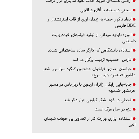
آژانس هسته‌ای آمریکا هدف نفوذ سایبری قرار گرفت
سخنی دوستانه با آقای عراقچی
ابعاد ناگوار حمله به زندان اوین از قاب اینترنشنال و
BBC فارسی
البرز:
بازدید میدانی از تولید فیلم‌های خرده‌روایت
داستانی
استادان دانشگاهی که کارگر ساده ساختمانی شدند
فارس:
حسینیه تربیت برگزار می‌کند
خراسان رضوی:
فراخوان هشتمین کنگره سراسری شعر
عاشورا «حنجره های سرخ»
جابه‌جایی رایگان زائران اربعین با ریل‌باس در مسیر
خرمشهر-شلمچه
قحطی در غزه؛ شکر کیلویی هزار دلار شد
غزه در حال مرگ است
استفاده ابزاری وزارت کار از تصاویر بی حجاب شهدای
اخیر