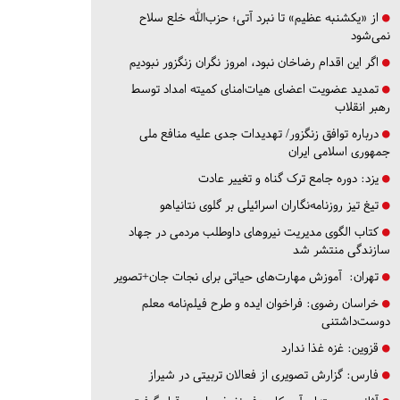
از «یکشنبه عظیم» تا نبرد آتی؛ حزب‌الله خلع سلاح
نمی‌شود
اگر این اقدام رضاخان نبود، امروز نگران زنگزور نبودیم
تمدید عضویت اعضای هیات‌امنای کمیته امداد توسط
رهبر انقلاب
درباره توافق زنگزور/ تهدیدات جدی علیه منافع ملی
جمهوری اسلامی ایران
یزد:
دوره جامع ترک گناه و تغییر عادت
تیغ تیز روزنامه‌نگاران اسرائیلی بر گلوی نتانیاهو
کتاب الگوی مدیریت نیروهای داوطلب مردمی در جهاد
سازندگی منتشر شد
تهران:
آموزش مهارت‌های حیاتی برای نجات جان+تصویر
خراسان رضوی:
فراخوان ایده و طرح فیلم‌نامه معلم
دوست‌داشتنی
قزوین:
غزه غذا ندارد
فارس:
گزارش تصویری از فعالان تربیتی در شیراز