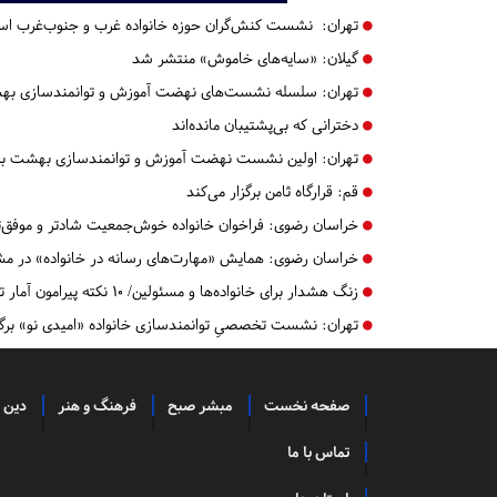
تهران:
نشست کنش‌گران حوزه خانواده غرب و جنوب‌غرب استا
گیلان:
«سایه‌های خاموش» منتشر شد
تهران:
سلسله نشست‌های نهضت آموزش و توانمندسازی بهش
دخترانی که بی‌پشتیبان مانده‌اند
تهران:
اولین نشست نهضت آموزش و توانمندسازی بهشت برگ
قم:
قرارگاه ثامن برگزار می‌کند
خراسان رضوی:
فراخوان خانواده خوش‌جمعیت شادتر و موفق‌ت
خراسان رضوی:
همایش «مهارت‌های رسانه در خانواده» در مشه
زنگ هشدار برای خانواده‌ها و مسئولین/ ۱۰ نکته پیرامون آمار تعجب برانگیز طلاق
تهران:
نشست‌ تخصصیِ توانمندسازی خانواده «امیدی نو» برگ
صفحه نخست
مبشر صبح
فرهنگ و هنر
دین 
تماس با ما