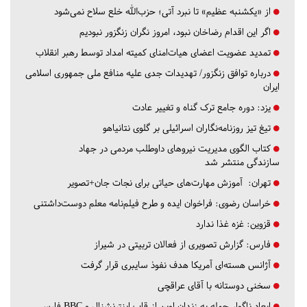
از «یکشنبه عظیم» تا نبرد آتی؛ حزب‌الله خلع سلاح نمی‌شود
اگر این اقدام رضاخان نبود، امروز نگران زنگزور نبودیم
تمدید عضویت اعضای هیات‌امنای کمیته امداد توسط رهبر انقلاب
درباره توافق زنگزور/ تهدیدات جدی علیه منافع ملی جمهوری اسلامی
ایران
یزد:
دوره جامع ترک گناه و تغییر عادت
تیغ تیز روزنامه‌نگاران اسرائیلی بر گلوی نتانیاهو
کتاب الگوی مدیریت نیروهای داوطلب مردمی در جهاد
سازندگی منتشر شد
تهران:
آموزش مهارت‌های حیاتی برای نجات جان+تصویر
خراسان رضوی:
فراخوان ایده و طرح فیلم‌نامه معلم دوست‌داشتنی
قزوین:
غزه غذا ندارد
فارس:
گزارش تصویری از فعالان تربیتی در شیراز
آژانس هسته‌ای آمریکا هدف نفوذ سایبری قرار گرفت
سخنی دوستانه با آقای عراقچی
ابعاد ناگوار حمله به زندان اوین از قاب اینترنشنال و BBC فارسی