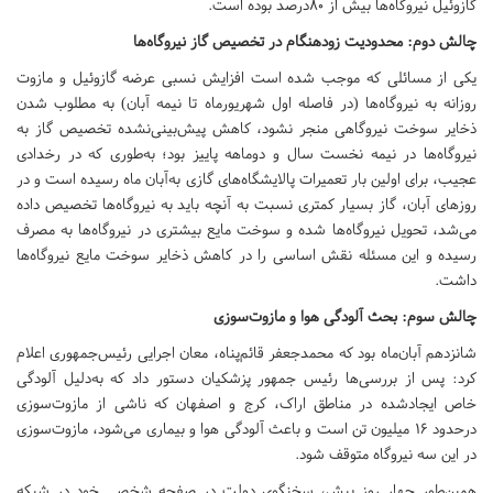
گازوئیل نیروگاه‌ها بیش از 80درصد بوده است.
چالش دوم: محدودیت زودهنگام در تخصیص گاز نیروگاه‌ها
یکی از مسائلی که موجب شده است افزایش نسبی عرضه گازوئیل و مازوت
روزانه به نیروگاه‌ها (در فاصله اول شهریورماه تا نیمه آبان) به مطلوب شدن
ذخایر سوخت نیروگاهی منجر نشود، کاهش پیش‌بینی‌نشده تخصیص گاز به
نیروگاه‌ها در نیمه نخست سال و دوماهه پاییز بود؛ به‌طوری که در رخدادی
عجیب، برای اولین بار تعمیرات پالایشگاه‌های گازی به‌آبان ماه رسیده است و در
روزهای آبان، گاز بسیار کمتری نسبت به آنچه باید به نیروگاه‌ها تخصیص داده
می‌شد، تحویل نیروگاه‌ها شده و سوخت مایع بیشتری در نیروگاه‌ها به مصرف
رسیده و این مسئله نقش اساسی را در کاهش ذخایر سوخت مایع نیروگاه‌ها
داشت.
چالش سوم: بحث آلودگی هوا و مازوت‌سوزی
شانزدهم آبان‌ماه بود که محمدجعفر قائم‌پناه، معان اجرایی رئیس‌جمهوری اعلام
کرد: پس از بررسی‌ها رئیس جمهور پزشکیان دستور داد که به‌دلیل آلودگی
خاص ایجادشده در مناطق اراک، کرج و اصفهان که ناشی از مازوت‌سوزی
درحدود 16 میلیون تن است و باعث آلودگی هوا و بیماری می‌شود، مازوت‌سوزی
در این سه نیروگاه متوقف شود.
همین‌طور چهار روز پیش، سخنگوی دولت در صفحه شخصی خود در شبکه