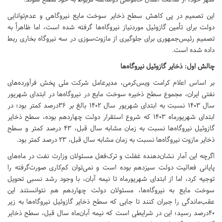
این تصمیم در پی کاهش سطح ذخایر سوخت مایع نیروگاهی و عدم‌توانایی
دولت برای تأمین گازوئیل موردنیاز نیروگاه‌ها گرفته شده است، اما ظاهراً به
تصمیم رئیس‌جمهوری‌ برای جلوگیری از مازوت‌سوزی در سه نیروگاه بخاری ربط
داده شده است.
چالش اول: ذخایر گازوئیل نیروگاه‌ها
بر اساس اعلام کرامت ویس‌کرمی، مدیرعامل شرکت ملی پخش فرآورده‌های
نفتی ایران، مجموع سطح ذخیره سوخت مایع در نیروگاه‌ها در ابتدای شهریور
سال 1403 نسبت به ابتدای شهریور سال 1402 بالغ بر 36درصد کمتر بود؛ در
ابتدای شهریورماه 1403 که شروع استقرار دولت چهاردهم بوده، سطح ذخایر
گازوئیل نیروگاه‌ها نسبت به زمان مشابه سال قبل، 43 درصد کمتر و سطح
ذخایر مازوت نیروگاه‌ها نسبت به زمان مشابه سال قبل، 23 درصد کمتر بود.
اگرچه این آمار نشان‌دهنده غفلت و ترک‌فعل مسئولان وزارت نفت در ماه‌های
پایانی فعالیت دولت سیزدهم بوده است و نمی‌توان کم‌کاری صورت‌گرفته را
توجیه کرد، اما از ابتدای شهریورماه تا نیمه آبان، با وجود رشد نسبی تحویل
سوخت مایع به نیروگاه‌ها، مسئولان دولت چهاردهم هم نتوانستند این
عقب‌ماندگی را جبران کنند تا جایی که سطح ذخایر گازوئیل نیروگاه‌ها به زیر
40درصد رسید؛ این در شرایطی است که نیمه آبان‌ماه سال قبل، سطح ذخایر