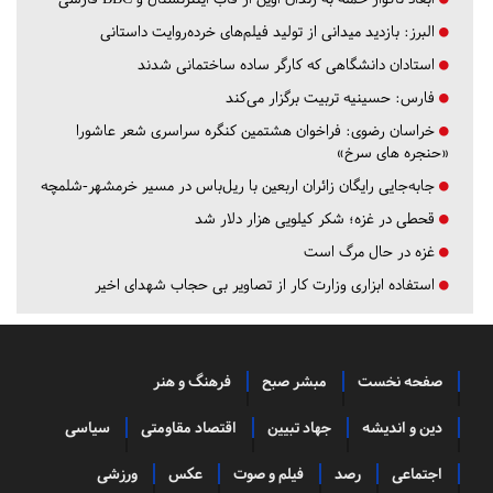
البرز:
بازدید میدانی از تولید فیلم‌های خرده‌روایت داستانی
استادان دانشگاهی که کارگر ساده ساختمانی شدند
فارس:
حسینیه تربیت برگزار می‌کند
خراسان رضوی:
فراخوان هشتمین کنگره سراسری شعر عاشورا
«حنجره های سرخ»
جابه‌جایی رایگان زائران اربعین با ریل‌باس در مسیر خرمشهر-شلمچه
قحطی در غزه؛ شکر کیلویی هزار دلار شد
غزه در حال مرگ است
استفاده ابزاری وزارت کار از تصاویر بی حجاب شهدای اخیر
صفحه نخست
مبشر صبح
فرهنگ و هنر
دین و اندیشه
جهاد تبیین
اقتصاد مقاومتی
سیاسی
اجتماعی
رصد
فیلم و صوت
عکس
ورزشی