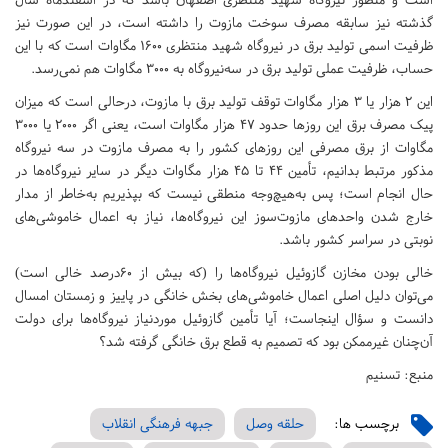
گذشته نیز سابقه مصرف سوخت مازوت را داشته است، در این صورت نیز
ظرفیت اسمی تولید برق در نیروگاه شهید منتظری 1600 مگاوات است که با این
حساب، ظرفیت عملی تولید برق در سه‌نیروگاه به 3000 مگاوات هم نمی‌رسد.
این 2 هزار یا 3 هزار مگاوات توقف تولید برق با مازوت، درحالی است که میزان
پیک مصرف برق این روزها حدود 47 هزار مگاوات است، یعنی اگر 2000 یا 3000
مگاوات از برق مصرفی این روزهای کشور را به مصرف مازوت در سه نیروگاه
مذکور مرتبط بدانیم، تأمین 44 تا 45 هزار مگاوات دیگر در سایر نیروگاه‌ها در
حال انجام است؛ پس به‌هیچ‌وجه منطقی نیست که بپذیریم به‌خاطر از مدار
خارج شدن واحدهای مازوت‌سوز این نیروگاه‌ها، نیاز به اعمال خاموشی‌های
نوبتی در سراسر کشور باشد.
خالی بودن مخازن گازوئیل نیروگاه‌ها را (که بیش از 60درصد خالی است)
می‌توان دلیل اصلی اعمال خاموشی‌های بخش خانگی در پاییز و زمستان امسال
دانست و سؤال اینجاست؛ آیا تأمین گازوئیل موردنیاز نیروگاه‌ها برای دولت
آن‌چنان غیرممکن بود که تصمیم به قطع برق خانگی گرفته شد؟
منبع: تسنیم
برچسب ها:
حلقه وصل
جبهه فرهنگی انقلاب