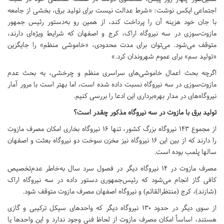
اجتماعی ایکس نوشت: «شرط عدالت نیست برای تولید برق، بخشی از جامعه
با جان خود هزینه آن را پرداخت کند، از همین رو به‌دستور رئیس جمهور
مازوت‌سوزی در سه نیروگاه اراک، کرج و اصفهان که شرایط ویژه‌ای دارند،
متوقف می‌شود. می‌توان برای مدت محدودی، «خاموشی منظم» را جایگزین
«تولید سم» برای عموم شهروندان کرد.»
اگرچه بحث اعمال خاموشی‌های سراسری منظم و چرخشی، به بحث عدم
مازوت‌سوزی در سه نیروگاه نسبت داده شده است، اما بهتر است با مرور آمار
نیروگاه‌های در مدار بهره‌برداری این ادعا را بررسی کنیم.
تولید برق با مازوت در سه نیروگاه مذکور چقدر است؟
از مجموع 143 نیروگاه بزرگ کشور، تنها 16 نیروگاه بخاری امکان مصرف مازوت
را دارند که از بین این 16 نیروگاه نیز مخزن سوخت دو نیروگاه بعثت و اصفهان
سالها پلمب بوده است.
مصرف مازوت در 14 نیروگاه دیگر در فصول سرد سال به‌خاطر عدم‌تخصیص
کافی گاز انجام می‌شود که رئیس‌جمهوری دستور داده در سه نیروگاه اراک
(شازند)، کرج (منتظرالقائم) و نیروگاه اصفهان مصرف مازوت متوقف شود.
از سوی دیگر در حدود 130 نیروگاه دیگر که واحدهای سیکل ترکیبی و گازی
هستند، اساساً امکان مصرف مازوت از لحاظ فنی وجود ندارد و این واحدها یا