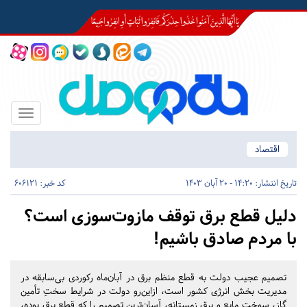
Toggle
igation
اقتصاد
تاریخ انتشار:
14:20 - 20 آبان 1403
کد خبر: 606121
دلیل قطع برق‌ توقف مازوت‌سوزی است؟
با مردم صادق باشیم!
تصمیم عجیب دولت به قطع منظم برق در آبان‌ماه رکوردی بی‌سابقه در
مدیریت بخش انرژی کشور است، ازاین‌رو دولت در شرایط سختِ تأمین
گاز، سوخت مایع و برق زمستانه، آسان‌ترین تصمیم را که قطع برق بوده،