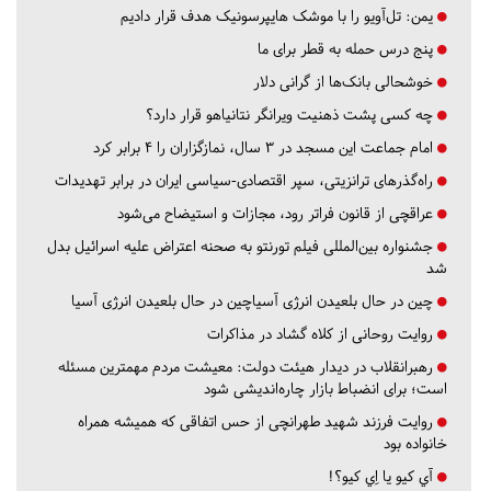
یمن: تل‌آویو را با موشک هایپرسونیک هدف قرار دادیم
پنج درس‌ حمله به قطر برای ما
خوشحالی بانک‌ها از گرانی دلار
چه کسی پشت ذهنیت ویرانگر نتانیاهو قرار دارد؟
امام جماعت این مسجد در ۳ سال، نمازگزاران را ۴ برابر کرد
راه‌گذرهای ترانزیتی، سپر اقتصادی-سیاسی ایران در برابر تهدیدات
عراقچی از قانون فراتر رود، مجازات و استیضاح می‌شود
جشنواره بین‌المللی فیلم تورنتو به صحنه اعتراض علیه اسرائیل بدل
شد
چین در حال بلعیدن انرژی آسیاچین در حال بلعیدن انرژی آسیا
روایت روحانی از کلاه گشاد در مذاکرات
رهبرانقلاب در دیدار هیئت دولت: معیشت مردم مهمترین مسئله
است؛ برای انضباط بازار چاره‌اندیشی شود
روایت فرزند شهید طهرانچی از حس اتفاقی که همیشه همراه
خانواده بود
آي كيو يا اِي كيو؟!