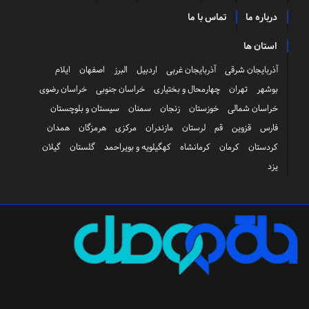
درباره ما
تماس با ما
استان ها
آذربایجان شرقی
آذربایجان غربی
اردبیل
البرز
اصفهان
ایلام
بوشهر
تهران
چهارمحال و بختیاری
خراسان جنوبی
خراسان رضوی
خراسان شمالی
خوزستان
زنجان
سمنان
سیستان و بلوچستان
فارس
قزوین
قم
لرستان
مازندران
مرکزی
هرمزگان
همدان
کردستان
کرمان
کرمانشاه
کهگیلویه و بویراحمد
گلستان
گیلان
یزد