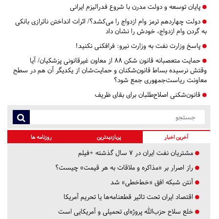
پایان توسعه و دولت مدرن با شروع فدرالیزم ایرانی
دولت چهاردهم ترمز وام ازدواج را می‌کشد؟/ اثرات انداختن ناترازی بانکی
به گردن وام ازدواج، خودش را نشان داد
پاسخ وزارت نفت به وزارت نیرو: فرافکنی نکنید!
حمایت متعصبانه قانون شکن ۸۸ از معاون غیرقانونی پزشکیان/ آیا
وقتش نرسیده بساط قانون‌شکنان و حمایت‌شان از یکدیگر آن هم در سطح
معاونت ریاست‌جمهوری جمع شود؟
قانون‌شکنی اصلاح‌طلبان برای بقای ظریف
آخرین اخبار
پربازدیدترین
روزنامه ها
مشتریان نفت ایران در ۷ سال گذشته +فیلم
راز اصرار بر «مذاکره و ملاقات به هر قیمت» چیست؟
آنتن شبکه افق «خط‌خطی» شد
اقتصاد ایران تحت تاثیر قطعنامه‌ها یا تحریم‌ آمریکا
خلع سلاح حزب‌الله پروژه‌ای تحمیلی و آمریکایی است