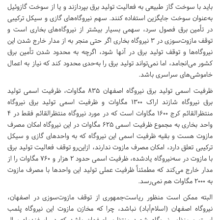
باید با سوخت گاز طبیعی به فعالیت تولید برق بپردازند و یا از سوخت گازوئیل
به‌عنوان سوخت جایگزین استفاده کنند. سهم نیروگاه‌های گازی و سیکل ترکیبی
در تأمین برق فصول سرد، سهمی بسیار بیشتر از نیروگاه‌های بخاری است و
توقف مازوت‌سوزی در 3 نیروگاه بخاری اگر حتی منجر به از مدار خارج شدن این
نیروگاه‌ها و توقف تولید برق در آنها شود، اگرچه به محدود شدن تأمین برق
کشور می‌انجامد، اما نمی‌تواند تولید برق را به‌حدی محدود کند که نیاز به اعمال
خاموشی‌های سراسری باشد.
ظرفیت اسمی تولید برق نیروگاه اصفهان 835 مگاوات، ظرفیت اسمی تولید
برق نیروگاه شازند اراک 1300 مگاوات و ظرفیت اسمی تولید برق نیروگاه
منتظرالقائم کرج 1600 مگاوات است که در مورد نیروگاه منتظرالقائم فقط در 4
واحد بخاری به مجموع ظرفیت اسمی 625 مگاوات در این نیروگاه امکان مصرف
مازوت هست و بقیه ظرفیت اسمی این نیروگاه که به واحدهای گازی و سیکل
ترکیبی تعلق دارد، امکان مصرف مازوت ندارند، ازاین‌رو توقف فعالیت تولید برق
با مازوت در سه‌نیروگاه یادشده، ظرفیت اسمی حدود 2 هزار و 760 مگاوات را از
مدار خارج می‌کند که مطمئناً ظرفیت عملی تولید این واحدها با مصرف مازوت
به 2000 مگاوات هم نمی‌رسد.
البته ممکن است منظور ریاست‌جمهوری از توقف مازوت‌سوزی در اصفهان،
نیروگاه اصفهان (اسلام‌آباد) نباشد، چرا که مخازن مازوت این نیروگاه‌ پلمب
است و منظور نیروگاه شهید منتظری اصفهان باشد که در اسفندماه سال