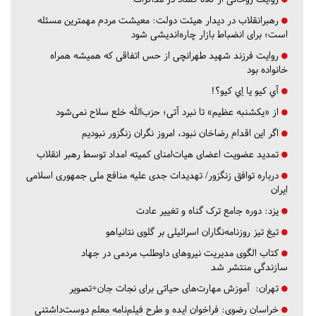
رهبرانقلاب در دیدار هیئت دولت: معیشت مردم مهمترین مسئله
است؛ برای انضباط بازار چاره‌اندیشی شود
روایت فرزند شهید طهرانچی از حس اتفاقی که همیشه همراه
خانواده بود
آي كيو يا اِي كيو؟!
از «یکشنبه عظیم» تا نبرد آتی؛ حزب‌الله خلع سلاح نمی‌شود
اگر این اقدام رضاخان نبود، امروز نگران زنگزور نبودیم
تمدید عضویت اعضای هیات‌امنای کمیته امداد توسط رهبر انقلاب
درباره توافق زنگزور/ تهدیدات جدی علیه منافع ملی جمهوری اسلامی
ایران
یزد:
دوره جامع ترک گناه و تغییر عادت
تیغ تیز روزنامه‌نگاران اسرائیلی بر گلوی نتانیاهو
کتاب الگوی مدیریت نیروهای داوطلب مردمی در جهاد
سازندگی منتشر شد
تهران:
آموزش مهارت‌های حیاتی برای نجات جان+تصویر
خراسان رضوی:
فراخوان ایده و طرح فیلم‌نامه معلم دوست‌داشتنی