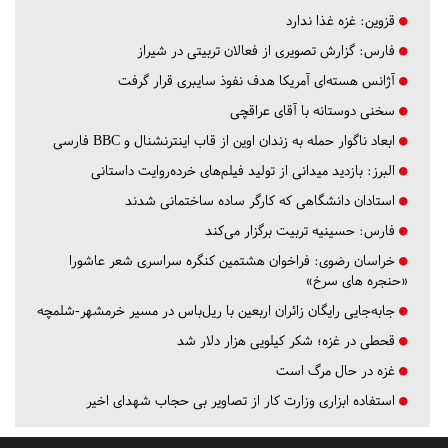
قزوین:
غزه غذا ندارد
فارس:
گزارش تصویری از فعالان تربیتی در شیراز
آژانس هسته‌ای آمریکا هدف نفوذ سایبری قرار گرفت
سخنی دوستانه با آقای عراقچی
ابعاد ناگوار حمله به زندان اوین از قاب اینترنشنال و BBC فارسی
البرز:
بازدید میدانی از تولید فیلم‌های خرده‌روایت داستانی
استادان دانشگاهی که کارگر ساده ساختمانی شدند
فارس:
حسینیه تربیت برگزار می‌کند
خراسان رضوی:
فراخوان هشتمین کنگره سراسری شعر عاشورا
«حنجره های سرخ»
جابه‌جایی رایگان زائران اربعین با ریل‌باس در مسیر خرمشهر-شلمچه
قحطی در غزه؛ شکر کیلویی هزار دلار شد
غزه در حال مرگ است
استفاده ابزاری وزارت کار از تصاویر بی حجاب شهدای اخیر