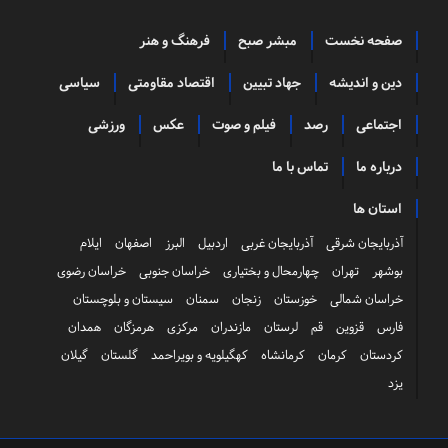
صفحه نخست
مبشر صبح
فرهنگ و هنر
دین و اندیشه
جهاد تبیین
اقتصاد مقاومتی
سیاسی
اجتماعی
رصد
فیلم و صوت
عکس
ورزشی
درباره ما
تماس با ما
استان ها
آذربایجان شرقی
آذربایجان غربی
اردبیل
البرز
اصفهان
ایلام
بوشهر
تهران
چهارمحال و بختیاری
خراسان جنوبی
خراسان رضوی
خراسان شمالی
خوزستان
زنجان
سمنان
سیستان و بلوچستان
فارس
قزوین
قم
لرستان
مازندران
مرکزی
هرمزگان
همدان
کردستان
کرمان
کرمانشاه
کهگیلویه و بویراحمد
گلستان
گیلان
یزد