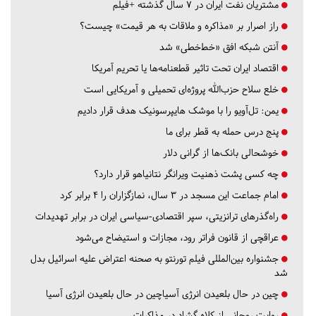
مشتریان نفت ایران در ۷ سال گذشته +فیلم
راز اصرار بر «مذاکره و ملاقات به هر قیمت» چیست؟
آنتن شبکه افق «خط‌خطی» شد
اقتصاد ایران تحت تاثیر قطعنامه‌ها یا تحریم‌ آمریکا
خلع سلاح حزب‌الله پروژه‌ای تحمیلی و آمریکایی است
یمن: تل‌آویو را با موشک هایپرسونیک هدف قرار دادیم
پنج درس‌ حمله به قطر برای ما
خوشحالی بانک‌ها از گرانی دلار
چه کسی پشت ذهنیت ویرانگر نتانیاهو قرار دارد؟
امام جماعت این مسجد در ۳ سال، نمازگزاران را ۴ برابر کرد
راه‌گذرهای ترانزیتی، سپر اقتصادی-سیاسی ایران در برابر تهدیدات
عراقچی از قانون فراتر رود، مجازات و استیضاح می‌شود
جشنواره بین‌المللی فیلم تورنتو به صحنه اعتراض علیه اسرائیل بدل
شد
چین در حال بلعیدن انرژی آسیاچین در حال بلعیدن انرژی آسیا
روایت روحانی از کلاه گشاد در مذاکرات