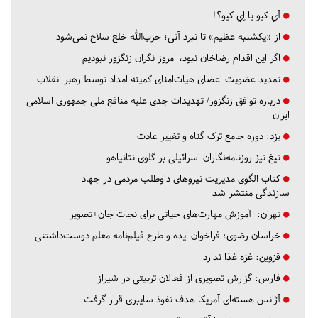
آي كيو يا اِي كيو؟!
از «یکشنبه عظیم» تا نبرد آتی؛ حزب‌الله خلع سلاح نمی‌شود
اگر این اقدام رضاخان نبود، امروز نگران زنگزور نبودیم
تمدید عضویت اعضای هیات‌امنای کمیته امداد توسط رهبر انقلاب
درباره توافق زنگزور/ تهدیدات جدی علیه منافع ملی جمهوری اسلامی
ایران
یزد:
دوره جامع ترک گناه و تغییر عادت
تیغ تیز روزنامه‌نگاران اسرائیلی بر گلوی نتانیاهو
کتاب الگوی مدیریت نیروهای داوطلب مردمی در جهاد
سازندگی منتشر شد
تهران:
آموزش مهارت‌های حیاتی برای نجات جان+تصویر
خراسان رضوی:
فراخوان ایده و طرح فیلم‌نامه معلم دوست‌داشتنی
قزوین:
غزه غذا ندارد
فارس:
گزارش تصویری از فعالان تربیتی در شیراز
آژانس هسته‌ای آمریکا هدف نفوذ سایبری قرار گرفت