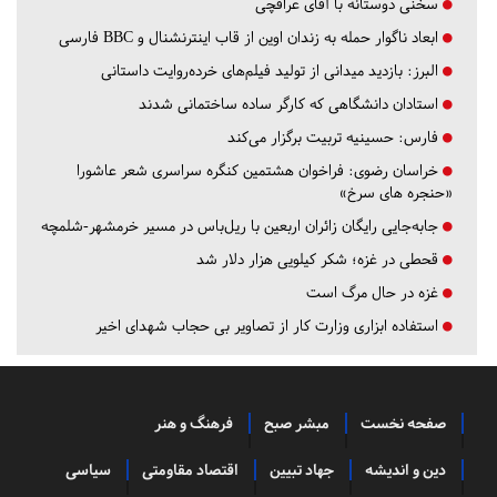
سخنی دوستانه با آقای عراقچی
ابعاد ناگوار حمله به زندان اوین از قاب اینترنشنال و BBC فارسی
البرز:
بازدید میدانی از تولید فیلم‌های خرده‌روایت داستانی
استادان دانشگاهی که کارگر ساده ساختمانی شدند
فارس:
حسینیه تربیت برگزار می‌کند
خراسان رضوی:
فراخوان هشتمین کنگره سراسری شعر عاشورا
«حنجره های سرخ»
جابه‌جایی رایگان زائران اربعین با ریل‌باس در مسیر خرمشهر-شلمچه
قحطی در غزه؛ شکر کیلویی هزار دلار شد
غزه در حال مرگ است
استفاده ابزاری وزارت کار از تصاویر بی حجاب شهدای اخیر
صفحه نخست
مبشر صبح
فرهنگ و هنر
دین و اندیشه
جهاد تبیین
اقتصاد مقاومتی
سیاسی