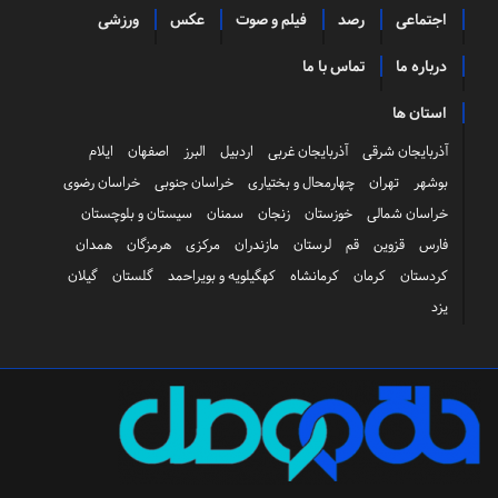
اجتماعی
رصد
فیلم و صوت
عکس
ورزشی
درباره ما
تماس با ما
استان ها
آذربایجان شرقی
آذربایجان غربی
اردبیل
البرز
اصفهان
ایلام
بوشهر
تهران
چهارمحال و بختیاری
خراسان جنوبی
خراسان رضوی
خراسان شمالی
خوزستان
زنجان
سمنان
سیستان و بلوچستان
فارس
قزوین
قم
لرستان
مازندران
مرکزی
هرمزگان
همدان
کردستان
کرمان
کرمانشاه
کهگیلویه و بویراحمد
گلستان
گیلان
یزد