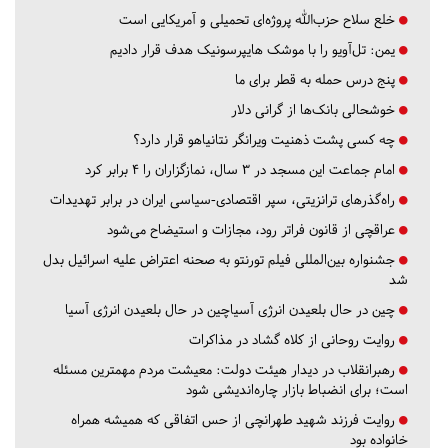
خلع سلاح حزب‌الله پروژه‌ای تحمیلی و آمریکایی است
یمن: تل‌آویو را با موشک هایپرسونیک هدف قرار دادیم
پنج درس‌ حمله به قطر برای ما
خوشحالی بانک‌ها از گرانی دلار
چه کسی پشت ذهنیت ویرانگر نتانیاهو قرار دارد؟
امام جماعت این مسجد در ۳ سال، نمازگزاران را ۴ برابر کرد
راه‌گذرهای ترانزیتی، سپر اقتصادی-سیاسی ایران در برابر تهدیدات
عراقچی از قانون فراتر رود، مجازات و استیضاح می‌شود
جشنواره بین‌المللی فیلم تورنتو به صحنه اعتراض علیه اسرائیل بدل
شد
چین در حال بلعیدن انرژی آسیاچین در حال بلعیدن انرژی آسیا
روایت روحانی از کلاه گشاد در مذاکرات
رهبرانقلاب در دیدار هیئت دولت: معیشت مردم مهمترین مسئله
است؛ برای انضباط بازار چاره‌اندیشی شود
روایت فرزند شهید طهرانچی از حس اتفاقی که همیشه همراه
خانواده بود