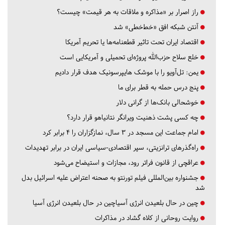
راز اصرار بر «مذاکره و ملاقات به هر قیمت» چیست؟
آنتن شبکه افق «خط‌خطی» شد
اقتصاد ایران تحت تاثیر قطعنامه‌ها یا تحریم‌ آمریکا
خلع سلاح حزب‌الله پروژه‌ای تحمیلی و آمریکایی است
یمن: تل‌آویو را با موشک هایپرسونیک هدف قرار دادیم
پنج درس‌ حمله به قطر برای ما
خوشحالی بانک‌ها از گرانی دلار
چه کسی پشت ذهنیت ویرانگر نتانیاهو قرار دارد؟
امام جماعت این مسجد در ۳ سال، نمازگزاران را ۴ برابر کرد
راه‌گذرهای ترانزیتی، سپر اقتصادی-سیاسی ایران در برابر تهدیدات
عراقچی از قانون فراتر رود، مجازات و استیضاح می‌شود
جشنواره بین‌المللی فیلم تورنتو به صحنه اعتراض علیه اسرائیل بدل
شد
چین در حال بلعیدن انرژی آسیاچین در حال بلعیدن انرژی آسیا
روایت روحانی از کلاه گشاد در مذاکرات