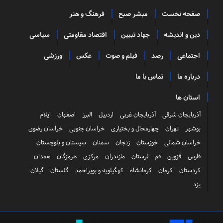
صفحه نخست
مبشر صبح
فرهنگ و هنر
دین و اندیشه
جهاد تبیین
اقتصاد مقاومتی
سیاسی
اجتماعی
رصد
فیلم و صوت
عکس
ورزشی
درباره ما
تماس با ما
استان ها
آذربایجان شرقی
آذربایجان غربی
اردبیل
البرز
اصفهان
ایلام
بوشهر
تهران
چهارمحال و بختیاری
خراسان جنوبی
خراسان رضوی
خراسان شمالی
خوزستان
زنجان
سمنان
سیستان و بلوچستان
فارس
قزوین
قم
لرستان
مازندران
مرکزی
هرمزگان
همدان
کردستان
کرمان
کرمانشاه
کهگیلویه و بویراحمد
گلستان
گیلان
یزد