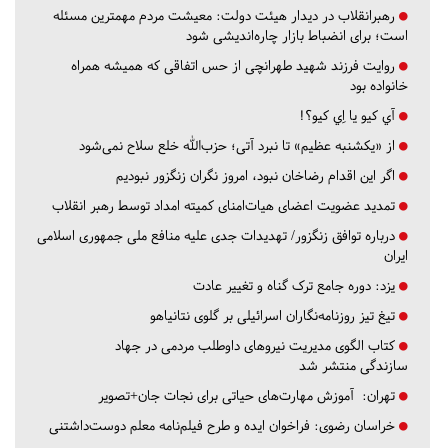
رهبرانقلاب در دیدار هیئت دولت: معیشت مردم مهمترین مسئله
است؛ برای انضباط بازار چاره‌اندیشی شود
روایت فرزند شهید طهرانچی از حس اتفاقی که همیشه همراه
خانواده بود
آي كيو يا اِي كيو؟!
از «یکشنبه عظیم» تا نبرد آتی؛ حزب‌الله خلع سلاح نمی‌شود
اگر این اقدام رضاخان نبود، امروز نگران زنگزور نبودیم
تمدید عضویت اعضای هیات‌امنای کمیته امداد توسط رهبر انقلاب
درباره توافق زنگزور/ تهدیدات جدی علیه منافع ملی جمهوری اسلامی
ایران
یزد:
دوره جامع ترک گناه و تغییر عادت
تیغ تیز روزنامه‌نگاران اسرائیلی بر گلوی نتانیاهو
کتاب الگوی مدیریت نیروهای داوطلب مردمی در جهاد
سازندگی منتشر شد
تهران:
آموزش مهارت‌های حیاتی برای نجات جان+تصویر
خراسان رضوی:
فراخوان ایده و طرح فیلم‌نامه معلم دوست‌داشتنی