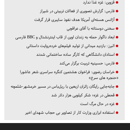
قزوین:
غزه غذا ندارد
فارس:
گزارش تصویری از فعالان تربیتی در شیراز
آژانس هسته‌ای آمریکا هدف نفوذ سایبری قرار گرفت
سخنی دوستانه با آقای عراقچی
ابعاد ناگوار حمله به زندان اوین از قاب اینترنشنال و BBC فارسی
البرز:
بازدید میدانی از تولید فیلم‌های خرده‌روایت داستانی
استادان دانشگاهی که کارگر ساده ساختمانی شدند
فارس:
حسینیه تربیت برگزار می‌کند
خراسان رضوی:
فراخوان هشتمین کنگره سراسری شعر عاشورا
«حنجره های سرخ»
جابه‌جایی رایگان زائران اربعین با ریل‌باس در مسیر خرمشهر-شلمچه
قحطی در غزه؛ شکر کیلویی هزار دلار شد
غزه در حال مرگ است
استفاده ابزاری وزارت کار از تصاویر بی حجاب شهدای اخیر