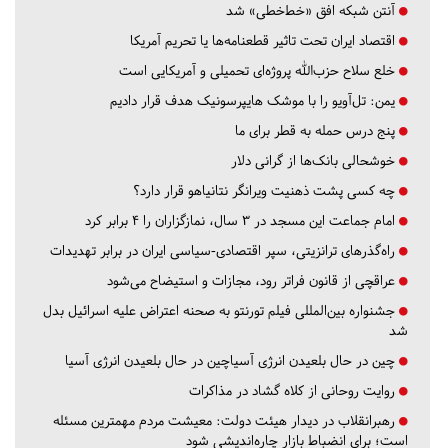
آنتن شبکه افق «خط‌خطی» شد
اقتصاد ایران تحت تاثیر قطعنامه‌ها یا تحریم‌ آمریکا
خلع سلاح حزب‌الله پروژه‌ای تحمیلی و آمریکایی است
یمن: تل‌آویو را با موشک هایپرسونیک هدف قرار دادیم
پنج درس‌ حمله به قطر برای ما
خوشحالی بانک‌ها از گرانی دلار
چه کسی پشت ذهنیت ویرانگر نتانیاهو قرار دارد؟
امام جماعت این مسجد در ۳ سال، نمازگزاران را ۴ برابر کرد
راه‌گذرهای ترانزیتی، سپر اقتصادی-سیاسی ایران در برابر تهدیدات
عراقچی از قانون فراتر رود، مجازات و استیضاح می‌شود
جشنواره بین‌المللی فیلم تورنتو به صحنه اعتراض علیه اسرائیل بدل
شد
چین در حال بلعیدن انرژی آسیاچین در حال بلعیدن انرژی آسیا
روایت روحانی از کلاه گشاد در مذاکرات
رهبرانقلاب در دیدار هیئت دولت: معیشت مردم مهمترین مسئله
است؛ برای انضباط بازار چاره‌اندیشی شود