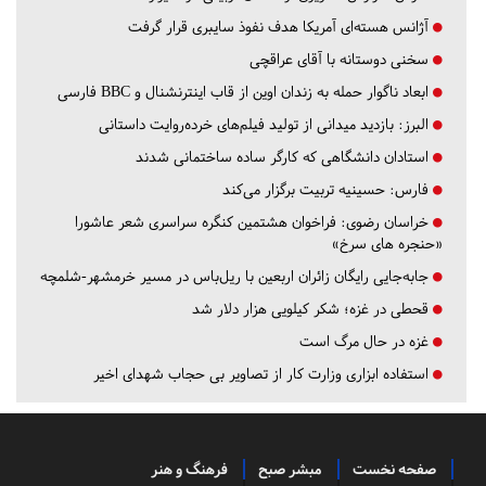
آژانس هسته‌ای آمریکا هدف نفوذ سایبری قرار گرفت
سخنی دوستانه با آقای عراقچی
ابعاد ناگوار حمله به زندان اوین از قاب اینترنشنال و BBC فارسی
البرز:
بازدید میدانی از تولید فیلم‌های خرده‌روایت داستانی
استادان دانشگاهی که کارگر ساده ساختمانی شدند
فارس:
حسینیه تربیت برگزار می‌کند
خراسان رضوی:
فراخوان هشتمین کنگره سراسری شعر عاشورا
«حنجره های سرخ»
جابه‌جایی رایگان زائران اربعین با ریل‌باس در مسیر خرمشهر-شلمچه
قحطی در غزه؛ شکر کیلویی هزار دلار شد
غزه در حال مرگ است
استفاده ابزاری وزارت کار از تصاویر بی حجاب شهدای اخیر
صفحه نخست
مبشر صبح
فرهنگ و هنر