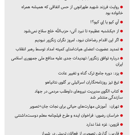
روایت فرزند شهید طهرانچی از حس اتفاقی که همیشه همراه
خانواده بود
آي كيو يا اِي كيو؟!
از «یکشنبه عظیم» تا نبرد آتی؛ حزب‌الله خلع سلاح نمی‌شود
اگر این اقدام رضاخان نبود، امروز نگران زنگزور نبودیم
تمدید عضویت اعضای هیات‌امنای کمیته امداد توسط رهبر انقلاب
درباره توافق زنگزور/ تهدیدات جدی علیه منافع ملی جمهوری اسلامی
ایران
یزد:
دوره جامع ترک گناه و تغییر عادت
تیغ تیز روزنامه‌نگاران اسرائیلی بر گلوی نتانیاهو
کتاب الگوی مدیریت نیروهای داوطلب مردمی در جهاد
سازندگی منتشر شد
تهران:
آموزش مهارت‌های حیاتی برای نجات جان+تصویر
خراسان رضوی:
فراخوان ایده و طرح فیلم‌نامه معلم دوست‌داشتنی
قزوین:
غزه غذا ندارد
فارس:
گزارش تصویری از فعالان تربیتی در شیراز