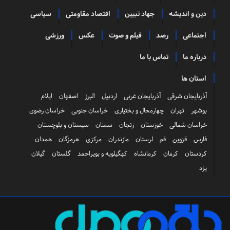
دین و اندیشه
جهاد تبیین
اقتصاد مقاومتی
سیاسی
اجتماعی
رصد
فیلم و صوت
عکس
ورزشی
درباره ما
تماس با ما
استان ها
آذربایجان شرقی
آذربایجان غربی
اردبیل
البرز
اصفهان
ایلام
بوشهر
تهران
چهارمحال و بختیاری
خراسان جنوبی
خراسان رضوی
خراسان شمالی
خوزستان
زنجان
سمنان
سیستان و بلوچستان
فارس
قزوین
قم
لرستان
مازندران
مرکزی
هرمزگان
همدان
کردستان
کرمان
کرمانشاه
کهگیلویه و بویراحمد
گلستان
گیلان
یزد