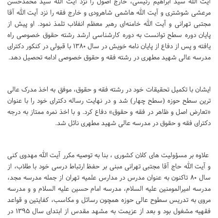
آیت الله سید ابراهیم رئیسی، خارج اصول را نزد آیت ‌الله سید محمدحسن
مرعشی شوشتری و آیت‌ الله هاشمی شاهرودی و خارج فقه را نزد آیت ‌الله آقا
مجتبی تهرانی و آیت الله خامنه‌ای رهبر معظم انفلاب تلمذ نمود. او پیش از
پایان دوره سطح توانست به دوره کارشناسی ارشد رشته حقوق خصوصی راه
یافته و پس از دفاع از پایان نامه خویش در سال 1380 با قبولی در کنکور دکترای
مدرسه عالی شهید مطهری در رشته فقه و حقوق خصوصی ادامه تحصیل دهد.
ایشان با تکمیل تحقیقات خود در رشته فقه و حقوق، موفق به اخذ مدرک عالی
ترین سطح حوزه (سطح چهار) شد و در نهایت رساله دکترای خود را با عنوان
«تعارض اصل و ظاهر در فقه و حقوق» دفاع کرد. و با اخذ نمره ممتاز به درجه
دکترای فقه و حقوق در مدرسه عالی شهید مطهری نائل شد.
علاوه بر مسؤولیت های کلان کشوری ، بنا به توصیه مکرر آیت الله مهدوی کنی
و آیت الله حاج آقا مجتبی تهرانی مبنی بر حفظ ارتباط درسی خود با طلاب، از
سال 80 تاکنون به عنوان مدرس در مدارس علمیه تهران از جمله مدرسه مجد،
مدرسه امیرالمومنین علیه السلام، مدرسه امام حسین علیه السلام و و مدرسه
مروی به تدریس سطوح عالی حوزه همچون رسائل و مکاسب، کفایتین و قواعد
فقهیه مشغول بود و بعد از عزیمت به مشهد مقدس از ابتدای سال 1395 در