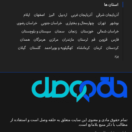
استان ها
آذربایجان شرقی
آذربایجان غربی
اردبیل
البرز
اصفهان
ایلام
بوشهر
تهران
چهارمحال و بختیاری
خراسان جنوبی
خراسان رضوی
خراسان شمالی
خوزستان
زنجان
سمنان
سیستان و بلوچستان
فارس
قزوین
قم
لرستان
مازندران
مرکزی
هرمزگان
همدان
کردستان
کرمان
کرمانشاه
کهگیلویه و بویراحمد
گلستان
گیلان
یزد
تمام حقوق مادی و معنوی این سایت متعلق به
حلقه وصل
است و استفاده از
مطالب با ذکر منبع بلامانع است.