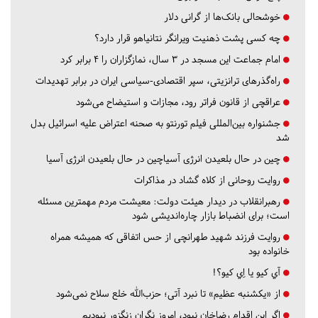
خوشحالی بانک‌ها از گرانی دلار
چه کسی پشت ذهنیت ویرانگر نتانیاهو قرار دارد؟
امام جماعت این مسجد در ۳ سال، نمازگزاران را ۴ برابر کرد
راه‌گذرهای ترانزیتی، سپر اقتصادی-سیاسی ایران در برابر تهدیدات
عراقچی از قانون فراتر رود، مجازات و استیضاح می‌شود
جشنواره بین‌المللی فیلم تورنتو به صحنه اعتراض علیه اسرائیل بدل
شد
چین در حال بلعیدن انرژی آسیاچین در حال بلعیدن انرژی آسیا
روایت روحانی از کلاه گشاد در مذاکرات
رهبرانقلاب در دیدار هیئت دولت: معیشت مردم مهمترین مسئله
است؛ برای انضباط بازار چاره‌اندیشی شود
روایت فرزند شهید طهرانچی از حس اتفاقی که همیشه همراه
خانواده بود
آي كيو يا اِي كيو؟!
از «یکشنبه عظیم» تا نبرد آتی؛ حزب‌الله خلع سلاح نمی‌شود
اگر این اقدام رضاخان نبود، امروز نگران زنگزور نبودیم