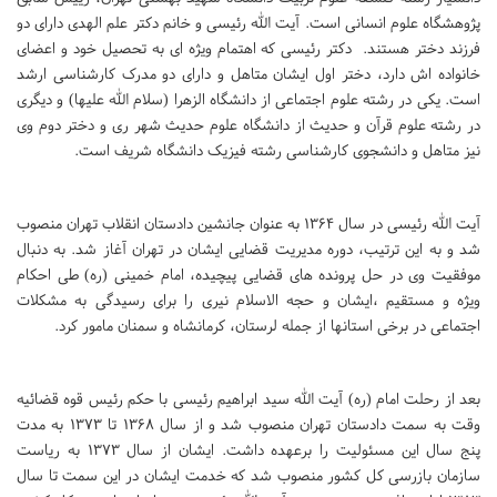
پژوهشگاه علوم انسانی است. آیت الله رئیسی و خانم دکتر علم الهدی دارای دو
فرزند دختر هستند. دکتر رئیسی که اهتمام ویژه ای به تحصیل خود و اعضای
خانواده اش دارد، دختر اول ایشان متاهل و دارای دو مدرک کارشناسی ارشد
است. یکی در رشته علوم اجتماعی از دانشگاه الزهرا (سلام الله علیها) و دیگری
در رشته علوم قرآن و حدیث از دانشگاه علوم حدیث شهر ری و دختر دوم وی
نیز متاهل و دانشجوی کارشناسی رشته فیزیک دانشگاه شریف است.
آیت الله رئیسی در سال 1364 به عنوان جانشین دادستان انقلاب تهران منصوب
شد و به این ترتیب، دوره مدیریت قضایی ایشان در تهران آغاز شد. به دنبال
موفقیت وی در حل پرونده های قضایی پیچیده، امام خمینی (ره) طی احکام
ویژه و مستقیم ،‌ایشان و حجه الاسلام نیری را برای رسیدگی به مشکلات
اجتماعی در برخی استانها از جمله لرستان، کرمانشاه و سمنان مامور کرد.
بعد از رحلت امام (ره) آیت الله سید ابراهیم رئیسی با حکم رئیس قوه قضائیه
وقت به سمت دادستان تهران منصوب شد و از سال 1368 تا 1373 به مدت
پنج سال این مسئولیت را برعهده داشت. ایشان از سال 1373 به ریاست
سازمان بازرسی کل کشور منصوب شد که خدمت ایشان در این سمت تا سال