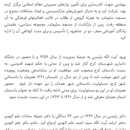
بهشتی جهت کادرسازی برای تأمین نیازهای مدیریتی نظام اسلامی برگزار کرده
بود، شرکت کرد و به دنبال شورش‌های مارکسیستی و ایجاد مشکلات متنوع در
مسجد سلیمان، به همراه گروهی از طلاب در قالب فعالیتهای فرهنگی به آن
منطقه رفت. پس از بازگشت از مسجد سلیمان، مجموعه سیاسی- عقیدتی
پادگان آموزشی صفر- دو در شاهرود را تأسیس و برای مدت کوتاهی آن را اداره
کرد.
ورود آیت الله رئیسی به عرصة مدیریت از سال 1359 و با حضور در جایگاه
دادیاری شهرستان کرج آغاز شد و پس از مدتی با حکم شهید قدوسی، به
سمت دادستان کرج منصوب شد. موفقیت او در ساماندهی وضعیت پیچیده
این شهر موجب شد تا پس از دو سال در تابستان 1361 همزمان با دادستانی
شهر کرج، مسئولیت دادستانی شهر همدان را نیز عهده دار شود. حضور
همزمان او در این دو مسئولیت، برای مدتی ادامه یافت تا آنکه به عنوان دادستان
استان همدان معرفی شد و از سال 1361 تا 1363، در این سمت خدمت نمود.
دکتر رئیسی در سال 1362 در سن 23 سالگی با دکتر جمیله سادات علم الهدی
دختر ارشد آیت الله سید احمد علم الهدی ازدواج کرد. خانم دکتر علم الهدی
دانشیار رشته فلسفه علوم تربیت دانشگاه شهید بهشتی تهران، رییس سابق