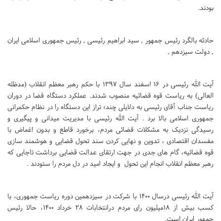
بودند.
حادثه بالگرد رئیس جمهور , سید ابراهیم رئیسی , رئیس جمهوری اسلامی ایران
, دولت سیزدهم ,
آیت الله رئیسی در 16 اسفند سال 1397 با حکم رهبر معظم انقلاب (مدظله
العالی) به ریاست قوه قضائیه منصوب شدند. عملکرد دستگاه قضا در دوران
ریاست جناب آقای رئیسی به دلایلی چند؛ تراز این دستگاه را در نظام حکمرانی
جمهوری اسلامی بالا برد . آیت الله رئیسی با مدیریت میدانی و پیگیری و
رسیدگی نزدیک به مشکلات قضائی مردم، برخورد قاطع و بدون اغماض با
مفسدان اقتصادی ، تدوین و نهایی کردن سند تحول قضایی و هوشمند سازی
قوه قضائیه، گام های جدی در جهت ارتقای عدالت قضایی برداشت تاجایی که
رهبر معظم انقلاب انجام این تحول و ایجاد امید در دل مردم را ستودند .
آیت الله رئیسی درسال 1400 با شرکت در سیزدهمین دوره ریاست جمهوری، با
کسب بیش از 18میلیون رای مردم درانتخابات 28 خرداد 1400، حالا رئیس
جمهور ایران است.