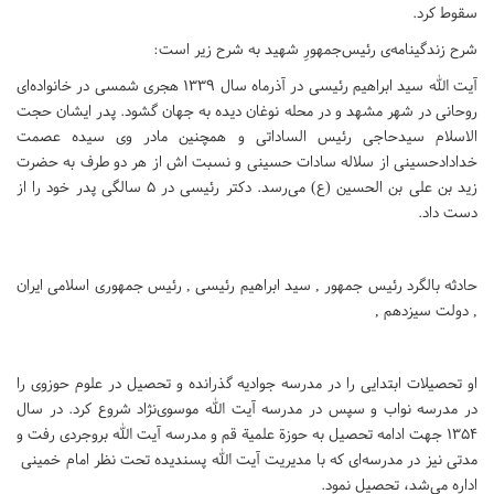
سقوط کرد.
شرح زندگینامه‌ی رئیس‌جمهورِ شهید به شرح زیر است:
آیت الله سید ابراهیم رئیسی در آذرماه سال 1339 هجری شمسی در خانواده‌‌ای
روحانی در شهر مشهد و در محله نوغان دیده به جهان گشود. پدر ایشان حجت
الاسلام سیدحاجی رئیس الساداتی و همچنین مادر وی سیده عصمت
خدادادحسینی از سلاله سادات حسینی و نسبت اش از هر دو طرف به حضرت
زید بن علی بن الحسین (ع) می‌رسد. دکتر رئیسی در 5 سالگی پدر خود را از
دست داد.
حادثه بالگرد رئیس جمهور , سید ابراهیم رئیسی , رئیس جمهوری اسلامی ایران
, دولت سیزدهم ,
او تحصیلات ابتدایی را در مدرسه جوادیه گذرانده و تحصیل در علوم حوزوی را
در مدرسه نواب و سپس در مدرسه آیت الله موسوی‌نژاد شروع کرد. در سال
1354 جهت ادامه تحصیل به حوزة علمیة قم و مدرسه آیت الله بروجردی رفت و
مدتی نیز در مدرسه‌ای که با مدیریت آیت الله پسندیده تحت نظر امام خمینی
اداره می‌شد، تحصیل نمود.