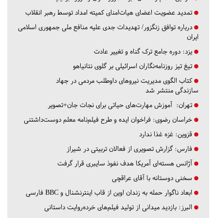
تمدید عضویت اعضای هیات‌امنای کمیته امداد توسط رهبر انقلاب
درباره توافق زنگزور/ تهدیدات جدی علیه منافع ملی جمهوری اسلامی
ایران
یزد:
دوره جامع ترک گناه و تغییر عادت
تیغ تیز روزنامه‌نگاران اسرائیلی بر گلوی نتانیاهو
کتاب الگوی مدیریت نیروهای داوطلب مردمی در جهاد
سازندگی منتشر شد
تهران:
آموزش مهارت‌های حیاتی برای نجات جان+تصویر
خراسان رضوی:
فراخوان ایده و طرح فیلم‌نامه معلم دوست‌داشتنی
قزوین:
غزه غذا ندارد
فارس:
گزارش تصویری از فعالان تربیتی در شیراز
آژانس هسته‌ای آمریکا هدف نفوذ سایبری قرار گرفت
سخنی دوستانه با آقای عراقچی
ابعاد ناگوار حمله به زندان اوین از قاب اینترنشنال و BBC فارسی
البرز:
بازدید میدانی از تولید فیلم‌های خرده‌روایت داستانی