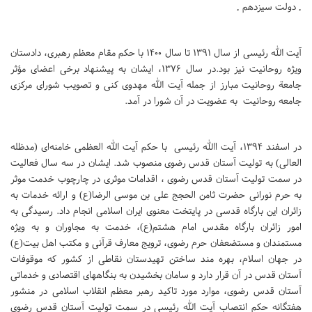
, دولت سیزدهم ,
آیت الله رئیسی از سال 1391 تا سال 1400 با حکم مقام معظم رهبری، دادستان
ویژه روحانیت نیز بود.در سال 1376، ایشان به پیشنهاد برخی اعضای مؤثر
جامعة روحانیت مبارز از جمله آیت‌ الله مهدوی کنی و تصویب شورای مرکزی
جامعه روحانیت به عضویت در آن شورا در آمد.
در اسفند 1394، آیت االله رئیسی با حکم آیت الله العظمی خامنه‌ای (مدظله
العالی) به تولیت آستان قدس رضوی منصوب شد. ایشان در سه سال فعالیت
در سمت تولیت آستان قدس رضوی ، اقدامات موثری در چارچوب خدمت موثر
به حرم نورانی حضرت ثامن الحجج علی بن موسی الرضا(ع) و ارائه خدمات به
زائران این بارگاه قدسی در پایتخت معنوی ایران اسلامی انجام داد. رسیدگی به
امور زائران بارگاه مقدس امام هشتم(ع)، خدمت به مجاوران و به ویژه
مستمندان و مستضعفان حرم رضوی، ترویج معارف قرآنی و مکتب اهل بیت(ع)
در جهان اسلام، بهره‌ مند ساختن تهیدستان نقاطی از کشور که موقوفات
آستان قدس در آن قرار دارد و سامان بخشیدن به بنگاههای اقتصادی و خدماتی
آستان قدس رضوی، موارد مورد تاکید رهبر معظم انقلاب اسلامی در منشور
هفتگانه حکم انتصاب آیت الله رئیسی در سمت تولیت آستان قدس رضوی