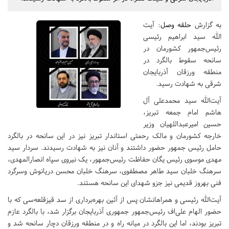
به گزارش
حلقه وصل
: آیت
الله سید ابراهیم رئیسی
رئیس‌جمهور کشورمان در
سانحه سقوط بالگرد در
منطقه ورزقان آذربایجان
شرقی به شهادت رسید.
آیت‌الله سید محمدعلی آل
هاشم امام جمعه تبریز،
حسین امیرعبداللهیان وزیر
خارجه کشورمان و مالک رحمتی استاندار تبریز نیز در این سانحه در بالگرد
حامل رئیس جمهور حضور داشتند و آنان نیز به شهادت رسیدند. سردار سید
مهدی موسوی رئیس یگان حفاظت رئیس‌جمهور، یک نیروی سپاه انصارالمهدی،
سرهنگ خلبان سید طاهر مصطفوی، سرهنگ خلبان محسن دریانوش وسرگرد
فنی بهروز قدیمی نیز جزو شهدای این سانحه هستند.
آیت‌الله رئیسی و همراهانشان پس از آئین بهره‌برداری از سد قیزقلعه‌سی که با
حضور الهام علی‌اف رئیس‌جمهور جمهوری آذربایجان برگزار شد، با بالگرد عازم
تبریز بودند، اما این بالگرد در میانه راه و در منطقه ورزقان دچار سانحه شد و