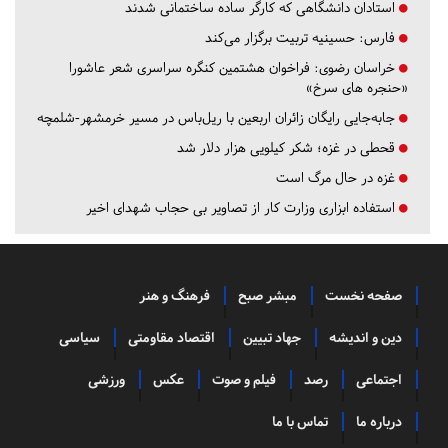
استادان دانشگاهی که کارگر ساده ساختمانی شدند
فارس:
حسینیه تربیت برگزار می‌کند
خراسان رضوی:
فراخوان هشتمین کنگره سراسری شعر عاشورا
«حنجره های سرخ»
جابه‌جایی رایگان زائران اربعین با ریل‌باس در مسیر خرمشهر-شلمچه
قحطی در غزه؛ شکر کیلویی هزار دلار شد
غزه در حال مرگ است
استفاده ابزاری وزارت کار از تصاویر بی حجاب شهدای اخیر
صفحه نخست
مبشر صبح
فرهنگ و هنر
دین و اندیشه
جهاد تبیین
اقتصاد مقاومتی
سیاسی
اجتماعی
رصد
فیلم و صوت
عکس
ورزشی
درباره ما
تماس با ما