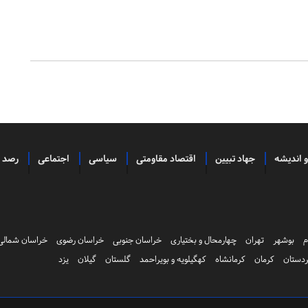
و اندیشه
جهاد تبیین
اقتصاد مقاومتی
سیاسی
اجتماعی
رصد
م
بوشهر
تهران
چهارمحال و بختیاری
خراسان جنوبی
خراسان رضوی
خراسان شمالی
دستان
کرمان
کرمانشاه
کهگیلویه و بویراحمد
گلستان
گیلان
یزد