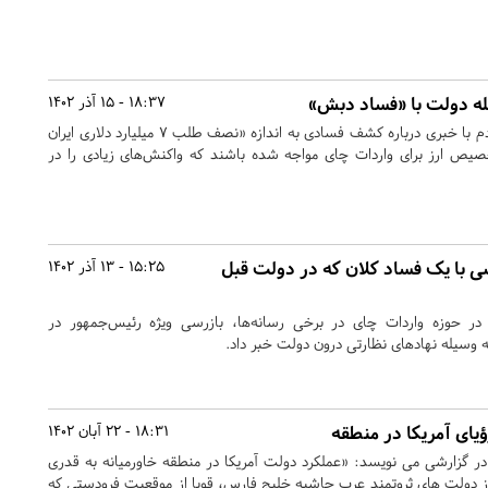
له دولت با «فساد دبش»
18:37 - 15 آذر 1402
این روزها شاید بسیاری از مردم با خبری درباره کشف فسادی به اندازه «نصف طلب ۷ میلیارد دلاری ایران
خصیص ارز برای واردات چای مواجه شده باشند که واکنش‌های زیادی را در
ی با یک فساد کلان که در دولت قبل
15:25 - 13 آذر 1402
در حوزه واردات چای در برخی رسانه‌ها، بازرسی ویژه رئیس‌جمهور در
 وسیله نهادهای نظارتی درون دولت خبر داد.
ؤیای آمریکا در منطقه
18:31 - 22 آبان 1402
در گزارشی می نویسد: «عملکرد دولت آمریکا در منطقه خاورمیانه به قدری
از دولت های ثروتمند عرب حاشیه خلیج فارس، قویا از موقعیت فرودستی که