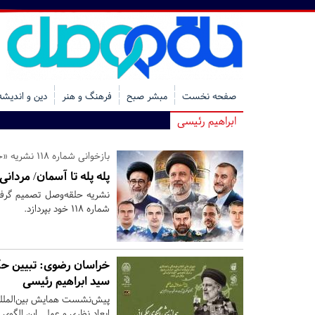
صفحه نخست
مبشر صبح
فرهنگ و هنر
دین و اندیشه
ابراهیم رئیسی
بازخوانی شماره 118 نشریه «حلقه‌وصل» در سالگرد تلخ پرواز اردیبهشت
پله پله تا آسمان/ مردان
نشریه حلقه‌وصل تصمیم گرفته
شماره 118 خود بپردازد.
خراسان رضوی:
تبیین حک
سید ابراهیم رئیسی
پیش‌نشست همایش بین‌المللی 
ابعاد نظری و عملی این الگوی 