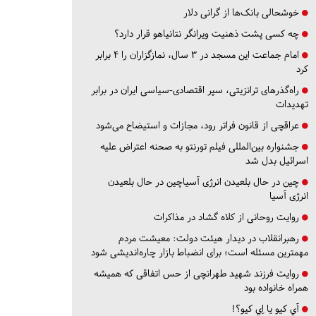
خوشحالی بانک‌ها از گرانی دلار
چه کسی پشت ذهنیت ویرانگر نتانیاهو قرار دارد؟
امام جماعت این مسجد در ۳ سال، نمازگزاران را ۴ برابر
کرد
راه‌گذرهای ترانزیتی، سپر اقتصادی-سیاسی ایران در برابر
تهدیدات
عراقچی از قانون فراتر رود، مجازات و استیضاح می‌شود
جشنواره بین‌المللی فیلم تورنتو به صحنه اعتراض علیه
اسرائیل بدل شد
چین در حال بلعیدن انرژی آسیاچین در حال بلعیدن
انرژی آسیا
روایت روحانی از کلاه گشاد در مذاکرات
رهبرانقلاب در دیدار هیئت دولت: معیشت مردم
مهمترین مسئله است؛ برای انضباط بازار چاره‌اندیشی شود
روایت فرزند شهید طهرانچی از حس اتفاقی که همیشه
همراه خانواده بود
آي كيو يا اِي كيو؟!