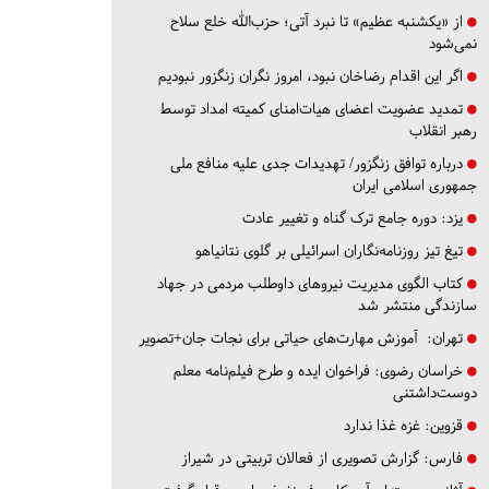
از «یکشنبه عظیم» تا نبرد آتی؛ حزب‌الله خلع سلاح
نمی‌شود
اگر این اقدام رضاخان نبود، امروز نگران زنگزور نبودیم
تمدید عضویت اعضای هیات‌امنای کمیته امداد توسط
رهبر انقلاب
درباره توافق زنگزور/ تهدیدات جدی علیه منافع ملی
جمهوری اسلامی ایران
یزد:
دوره جامع ترک گناه و تغییر عادت
تیغ تیز روزنامه‌نگاران اسرائیلی بر گلوی نتانیاهو
کتاب الگوی مدیریت نیروهای داوطلب مردمی در جهاد
سازندگی منتشر شد
تهران:
آموزش مهارت‌های حیاتی برای نجات جان+تصویر
خراسان رضوی:
فراخوان ایده و طرح فیلم‌نامه معلم
دوست‌داشتنی
قزوین:
غزه غذا ندارد
فارس:
گزارش تصویری از فعالان تربیتی در شیراز