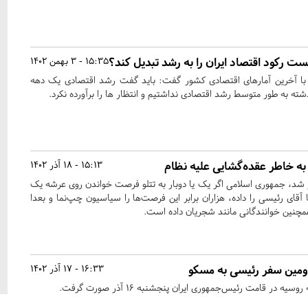
ت رکود اقتصاد ایران را به رشد تبدیل کند؟
15:35 - 3 بهمن 1402
 با آخرین آمارهای اقتصادی کشور گفت: باید گفت رشد اقتصادی یک دهه
ه به طور متوسط رشد اقتصادی نداشتیم و انتظار ها را برآورده نکرد.
ه خاطر عقده‌گشایی علیه نظام
15:13 - 18 آذر 1402
آور شد، جمهوری اسلامی اگر یک یا دوبار به تتلو فرصت خواندن روی عرشه یک
 یا ملاقات در سال 1396 با آقای رئیسی را داده، هزاران برابر این فرصت‌ها را سیاسیون چپ‌نما و بعدا
مچنین خوانندگانی مانند شجریان داده است.
دومین سفر رئیسی به مسکو
16:33 - 17 آذر 1402
 در قامت رئیس‌جمهوری ایران پنجشنبه ۱۶ آذر صورت گرفت.