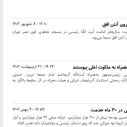
وی آنتن افق
12:10 - 8 شهریور 1403
ت سال‌های امامت آیت الله رئیسی در مسجد جعفری کوی نصر تهران
همراه به ملکوت اعلی پیوستند
14:24 - 31 اردیبهشت 1403
سی رئیس‌جمهور به‌همراه آیت‌الله آل‌هاشم امام جمعه تبریز، حسین
مالک رحمتی استاندار آذربایجان شرقی و هیئت همراه در اثر سقوط بالگرد به
14:59 - 9 بهمن 1402
دولت که تحویل رئیسی شد کسری بودجه بیش از 300 هزار میلیاردی، خزانه منفی 44 هزار میلیاردی و آوار
کرونا بود میراثی شد که روی دستان رئیسی و دولتمردان تازه نفس افتاد.