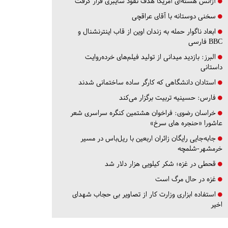
آژانس هسته‌ای آمریکا هدف نفوذ سایبری قرار گرفت
سخنی دوستانه با آقای عراقچی
ابعاد ناگوار حمله به زندان اوین از قاب اینترنشنال و
BBC فارسی
البرز:
بازدید میدانی از تولید فیلم‌های خرده‌روایت
داستانی
استادان دانشگاهی که کارگر ساده ساختمانی شدند
فارس:
حسینیه تربیت برگزار می‌کند
خراسان رضوی:
فراخوان هشتمین کنگره سراسری شعر
عاشورا «حنجره های سرخ»
جابه‌جایی رایگان زائران اربعین با ریل‌باس در مسیر
خرمشهر-شلمچه
قحطی در غزه؛ شکر کیلویی هزار دلار شد
غزه در حال مرگ است
استفاده ابزاری وزارت کار از تصاویر بی حجاب شهدای
اخیر