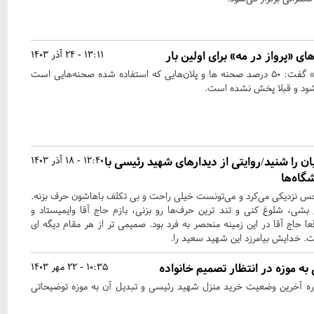
ای «پرواز در مه» برای اولین بار
13:11 - 24 آذر 1403
کارگردان مستند «پرواز در مه» گفت: ۵۰ درصد صحنه ها و پلان‌هایی که استفاده شده صحنه‌هایی است
میشود و قبلا پخش نشده است.
 را شنید/روایتی از دیدارهای شهید رئیسی با
12:40 - 18 آذر 1403
گاه‌ها
حس نزدیکی می‌کرد و می‌تونست خیلی راحت و بی تکلف باهاشون حرف بزنه.
شی، شلوغ کنی و تند ترین حرف‌ها رو بزنی، بازم حاج آقا وایمیستاد و
عا حاج آقا در این زمینه منحصر به فرد بود. صمیمی تر از هر مقام دیگه ای
نت. خدایش بیامرزد این شهید سعید را.
به موزه در انتظار تصمیم خانواده
10:35 - 22 مهر 1403
ره آخرین وضعیت خرید منزل شهید رئیسی و تبدیل آن به موزه توضیحاتی