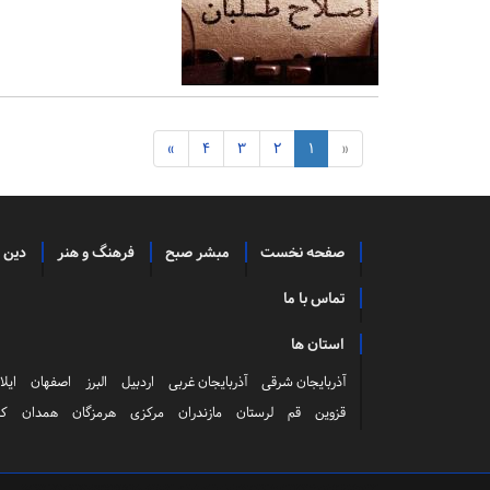
»
4
3
2
1
«
صفحه نخست
مبشر صبح
فرهنگ و هنر
دین 
تماس با ما
استان ها
آذربایجان شرقی
آذربایجان غربی
اردبیل
البرز
اصفهان
ایلا
قزوین
قم
لرستان
مازندران
مرکزی
هرمزگان
همدان
کر