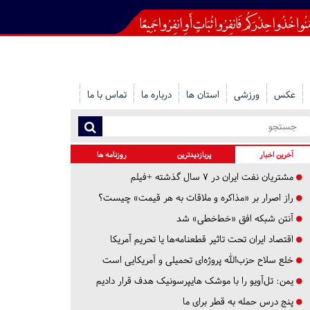
عکس
ورزشی
استان ها
درباره ما
تماس با ما
آخرین اخبار
پربازدیدترین
روزنامه ها
مشتریان نفت ایران در ۷ سال گذشته +فیلم
راز اصرار بر «مذاکره و ملاقات به هر قیمت» چیست؟
آنتن شبکه افق «خط‌خطی» شد
اقتصاد ایران تحت تاثیر قطعنامه‌ها یا تحریم‌ آمریکا
خلع سلاح حزب‌الله پروژه‌ای تحمیلی و آمریکایی است
یمن: تل‌آویو را با موشک هایپرسونیک هدف قرار دادیم
پنج درس‌ حمله به قطر برای ما