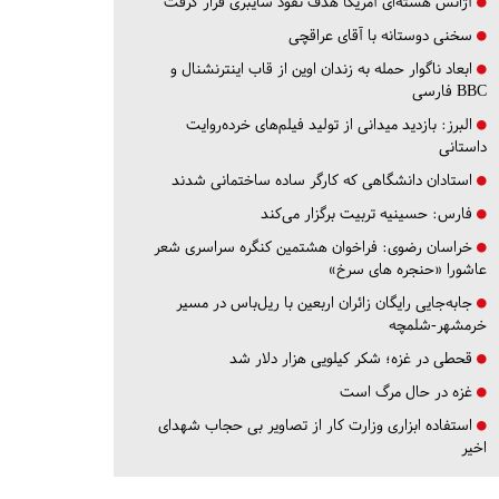
آژانس هسته‌ای آمریکا هدف نفوذ سایبری قرار گرفت
سخنی دوستانه با آقای عراقچی
ابعاد ناگوار حمله به زندان اوین از قاب اینترنشنال و
BBC فارسی
البرز:
بازدید میدانی از تولید فیلم‌های خرده‌روایت
داستانی
استادان دانشگاهی که کارگر ساده ساختمانی شدند
فارس:
حسینیه تربیت برگزار می‌کند
خراسان رضوی:
فراخوان هشتمین کنگره سراسری شعر
عاشورا «حنجره های سرخ»
جابه‌جایی رایگان زائران اربعین با ریل‌باس در مسیر
خرمشهر-شلمچه
قحطی در غزه؛ شکر کیلویی هزار دلار شد
غزه در حال مرگ است
استفاده ابزاری وزارت کار از تصاویر بی حجاب شهدای
اخیر