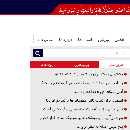
عکس
ورزشی
استان ها
درباره ما
تماس با ما
آخرین اخبار
پربازدیدترین
روزنامه ها
مشتریان نفت ایران در ۷ سال گذشته +فیلم
راز اصرار بر «مذاکره و ملاقات به هر قیمت» چیست؟
آنتن شبکه افق «خط‌خطی» شد
اقتصاد ایران تحت تاثیر قطعنامه‌ها یا تحریم‌ آمریکا
خلع سلاح حزب‌الله پروژه‌ای تحمیلی و آمریکایی است
یمن: تل‌آویو را با موشک هایپرسونیک هدف قرار دادیم
پنج درس‌ حمله به قطر برای ما