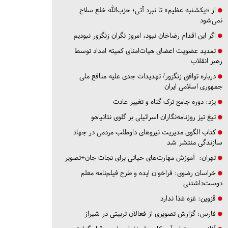
از «یکشنبه عظیم» تا نبرد آتی؛ حزب‌الله خلع سلاح
نمی‌شود
اگر این اقدام رضاخان نبود، امروز نگران زنگزور نبودیم
تمدید عضویت اعضای هیات‌امنای کمیته امداد توسط
رهبر انقلاب
درباره توافق زنگزور/ تهدیدات جدی علیه منافع ملی
جمهوری اسلامی ایران
یزد:
دوره جامع ترک گناه و تغییر عادت
تیغ تیز روزنامه‌نگاران اسرائیلی بر گلوی نتانیاهو
کتاب الگوی مدیریت نیروهای داوطلب مردمی در جهاد
سازندگی منتشر شد
تهران:
آموزش مهارت‌های حیاتی برای نجات جان+تصویر
خراسان رضوی:
فراخوان ایده و طرح فیلم‌نامه معلم
دوست‌داشتنی
قزوین:
غزه غذا ندارد
فارس:
گزارش تصویری از فعالان تربیتی در شیراز