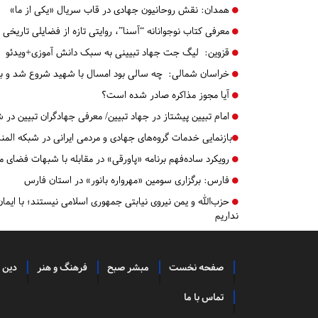
همدان:
نقش روحانیون جهادی در قاب سریال «یکی از ما»
معرفی کتاب نوجوانانه “آسنا”، روایتی تازه از فضایلی تاریخی
قزوین:
لیگ جت جهاد تبیینی به سبک دانش آموزی+ویدئو
خراسان شمالی:
چه سالی بود امسال با شهید شروع شد و با
آیا مجوز مذاکره صادر شده است؟
امام تبیین پیشتاز در جهاد تبیین/ معرفی جهادگران تبیین د
​​​​​​​بازنمایی خدمات گروه‌های جهادی و مردمی ایرانی در شبکه المن
رویکرد ساده‌فهم برنامه «پاورقی» در مقابله با شبهات فضای 
فارس:
برگزاری سومین «مهرواره بانور» در استان فارس
حزب‌الله و یمن نیروی نیابتی جمهوری اسلامی نیستند؛ با ایمان
نداریم
صفحه نخست
مبشر صبح
فرهنگ و هنر
دین 
تماس با ما