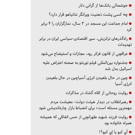
خوشحالی بانک‌ها از گرانی دلار
چه کسی پشت ذهنیت ویرانگر نتانیاهو قرار دارد؟
امام جماعت این مسجد در ۳ سال، نمازگزاران را ۴ برابر
کرد
راه‌گذرهای ترانزیتی، سپر اقتصادی-سیاسی ایران در برابر
تهدیدات
عراقچی از قانون فراتر رود، مجازات و استیضاح می‌شود
جشنواره بین‌المللی فیلم تورنتو به صحنه اعتراض علیه
اسرائیل بدل شد
چین در حال بلعیدن انرژی آسیاچین در حال بلعیدن
انرژی آسیا
روایت روحانی از کلاه گشاد در مذاکرات
رهبرانقلاب در دیدار هیئت دولت: معیشت مردم
مهمترین مسئله است؛ برای انضباط بازار چاره‌اندیشی شود
روایت فرزند شهید طهرانچی از حس اتفاقی که همیشه
همراه خانواده بود
آي كيو يا اِي كيو؟!