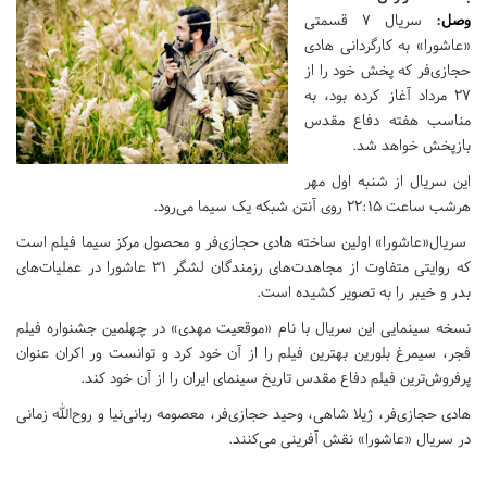
وصل
:
سریال 7 قسمتی
«عاشورا» به کارگردانی هادی
حجازی‌فر که پخش خود را از
27 مرداد آغاز کرده بود، به
مناسب هفته دفاع مقدس
بازپخش خواهد شد.
این سریال از شنبه اول مهر
هرشب ساعت 22:15 روی آنتن شبکه یک سیما می‌رود.
سریال«عاشورا» اولین ساخته هادی حجازی‌فر و محصول مرکز سیما فیلم است
که روایتی متفاوت از مجاهدت‌های رزمندگان لشگر 31 عاشورا در عملیات‌های
بدر و خیبر را به تصویر کشیده است.
نسخه سینمایی این سریال با نام «موقعیت مهدی» در چهلمین جشنواره فیلم
فجر، سیمرغ بلورین بهترین فیلم را از آن خود کرد و توانست ور اکران عنوان
پرفروش‌ترین فیلم دفاع مقدس تاریخ سینمای ایران را از آن خود کند.
هادی حجازی‌فر، ژیلا شاهی، وحید حجازی‌فر، معصومه ربانی‌نیا و روح‌الله زمانی
در سریال «عاشورا» نقش آفرینی می‌کنند.