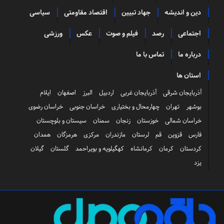
دین و اندیشه
جهاد تبیین
اقتصاد مقاومتی
سیاسی
اجتماعی
رصد
فیلم و صوت
عکس
ورزشی
درباره ما
تماس با ما
استان ها
آذربایجان شرقی
آذربایجان غربی
اردبیل
البرز
اصفهان
ایلام
بوشهر
تهران
چهارمحال و بختیاری
خراسان جنوبی
خراسان رضوی
خراسان شمالی
خوزستان
زنجان
سمنان
سیستان و بلوچستان
فارس
قزوین
قم
لرستان
مازندران
مرکزی
هرمزگان
همدان
کردستان
کرمان
کرمانشاه
کهگیلویه و بویراحمد
گلستان
گیلان
یزد