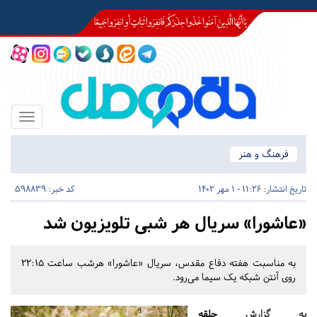
Toggle
igation
فرهنگ و هنر
تاریخ انتشار:
11:26 - 1 مهر 1402
کد خبر: 598839
«عاشورا» سریال هر شبی تلویزیون شد
به مناسبت هفته دفاع مقدس، سریال «عاشورا» هرشب ساعت ۲۲:۱۵
روی آنتن شبکه یک سیما می‌رود.
به گزارش
حلقه