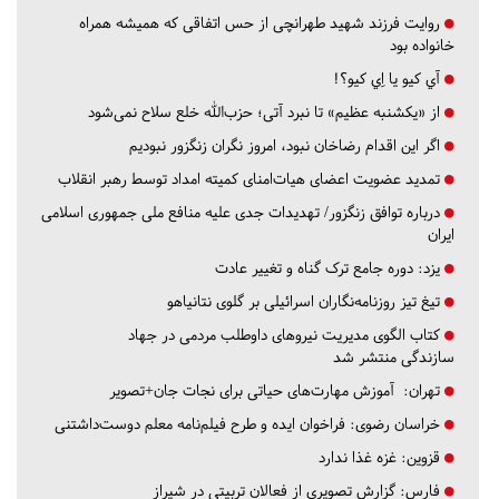
روایت فرزند شهید طهرانچی از حس اتفاقی که همیشه همراه
خانواده بود
آي كيو يا اِي كيو؟!
از «یکشنبه عظیم» تا نبرد آتی؛ حزب‌الله خلع سلاح نمی‌شود
اگر این اقدام رضاخان نبود، امروز نگران زنگزور نبودیم
تمدید عضویت اعضای هیات‌امنای کمیته امداد توسط رهبر انقلاب
درباره توافق زنگزور/ تهدیدات جدی علیه منافع ملی جمهوری اسلامی
ایران
یزد:
دوره جامع ترک گناه و تغییر عادت
تیغ تیز روزنامه‌نگاران اسرائیلی بر گلوی نتانیاهو
کتاب الگوی مدیریت نیروهای داوطلب مردمی در جهاد
سازندگی منتشر شد
تهران:
آموزش مهارت‌های حیاتی برای نجات جان+تصویر
خراسان رضوی:
فراخوان ایده و طرح فیلم‌نامه معلم دوست‌داشتنی
قزوین:
غزه غذا ندارد
فارس:
گزارش تصویری از فعالان تربیتی در شیراز