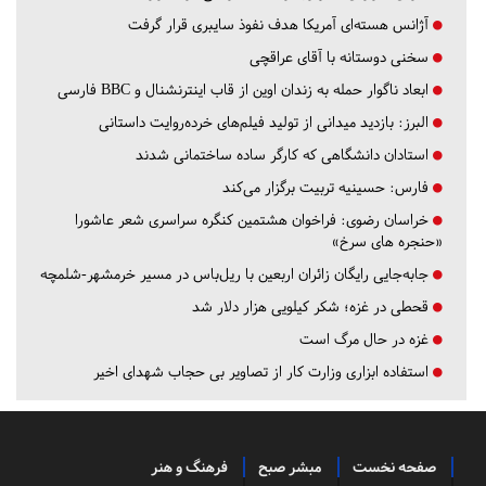
آژانس هسته‌ای آمریکا هدف نفوذ سایبری قرار گرفت
سخنی دوستانه با آقای عراقچی
ابعاد ناگوار حمله به زندان اوین از قاب اینترنشنال و BBC فارسی
البرز:
بازدید میدانی از تولید فیلم‌های خرده‌روایت داستانی
استادان دانشگاهی که کارگر ساده ساختمانی شدند
فارس:
حسینیه تربیت برگزار می‌کند
خراسان رضوی:
فراخوان هشتمین کنگره سراسری شعر عاشورا
«حنجره های سرخ»
جابه‌جایی رایگان زائران اربعین با ریل‌باس در مسیر خرمشهر-شلمچه
قحطی در غزه؛ شکر کیلویی هزار دلار شد
غزه در حال مرگ است
استفاده ابزاری وزارت کار از تصاویر بی حجاب شهدای اخیر
صفحه نخست
مبشر صبح
فرهنگ و هنر