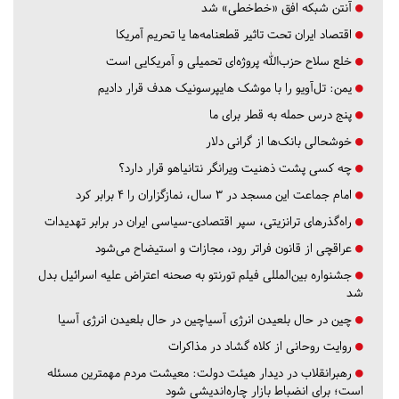
آنتن شبکه افق «خط‌خطی» شد
اقتصاد ایران تحت تاثیر قطعنامه‌ها یا تحریم‌ آمریکا
خلع سلاح حزب‌الله پروژه‌ای تحمیلی و آمریکایی است
یمن: تل‌آویو را با موشک هایپرسونیک هدف قرار دادیم
پنج درس‌ حمله به قطر برای ما
خوشحالی بانک‌ها از گرانی دلار
چه کسی پشت ذهنیت ویرانگر نتانیاهو قرار دارد؟
امام جماعت این مسجد در ۳ سال، نمازگزاران را ۴ برابر کرد
راه‌گذرهای ترانزیتی، سپر اقتصادی-سیاسی ایران در برابر تهدیدات
عراقچی از قانون فراتر رود، مجازات و استیضاح می‌شود
جشنواره بین‌المللی فیلم تورنتو به صحنه اعتراض علیه اسرائیل بدل
شد
چین در حال بلعیدن انرژی آسیاچین در حال بلعیدن انرژی آسیا
روایت روحانی از کلاه گشاد در مذاکرات
رهبرانقلاب در دیدار هیئت دولت: معیشت مردم مهمترین مسئله
است؛ برای انضباط بازار چاره‌اندیشی شود