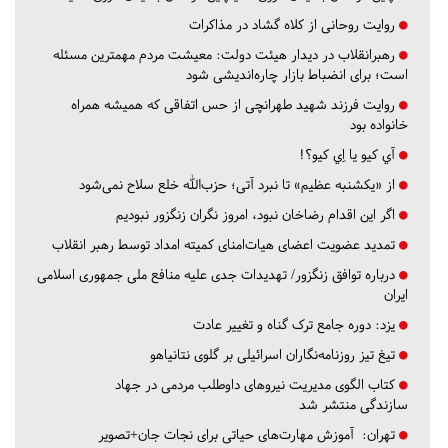
روایت روحانی از کلاه گشاد در مذاکرات
رهبرانقلاب در دیدار هیئت دولت: معیشت مردم مهمترین مسئله
است؛ برای انضباط بازار چاره‌اندیشی شود
روایت فرزند شهید طهرانچی از حس اتفاقی که همیشه همراه
خانواده بود
آي كيو يا اِي كيو؟!
از «یکشنبه عظیم» تا نبرد آتی؛ حزب‌الله خلع سلاح نمی‌شود
اگر این اقدام رضاخان نبود، امروز نگران زنگزور نبودیم
تمدید عضویت اعضای هیات‌امنای کمیته امداد توسط رهبر انقلاب
درباره توافق زنگزور/ تهدیدات جدی علیه منافع ملی جمهوری اسلامی
ایران
یزد:
دوره جامع ترک گناه و تغییر عادت
تیغ تیز روزنامه‌نگاران اسرائیلی بر گلوی نتانیاهو
کتاب الگوی مدیریت نیروهای داوطلب مردمی در جهاد
سازندگی منتشر شد
تهران:
آموزش مهارت‌های حیاتی برای نجات جان+تصویر