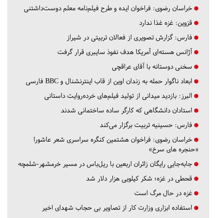
خراسان رضوی:
فراخوان ایده و طرح فیلم‌نامه معلم دوست‌داشتنی
قزوین:
غزه غذا ندارد
فارس:
گزارش تصویری از فعالان تربیتی در شیراز
آژانس هسته‌ای آمریکا هدف نفوذ سایبری قرار گرفت
سخنی دوستانه با آقای عراقچی
ابعاد ناگوار حمله به زندان اوین از قاب اینترنشنال و BBC فارسی
البرز:
بازدید میدانی از تولید فیلم‌های خرده‌روایت داستانی
استادان دانشگاهی که کارگر ساده ساختمانی شدند
فارس:
حسینیه تربیت برگزار می‌کند
خراسان رضوی:
فراخوان هشتمین کنگره سراسری شعر عاشورا
«حنجره های سرخ»
جابه‌جایی رایگان زائران اربعین با ریل‌باس در مسیر خرمشهر-شلمچه
قحطی در غزه؛ شکر کیلویی هزار دلار شد
غزه در حال مرگ است
استفاده ابزاری وزارت کار از تصاویر بی حجاب شهدای اخیر