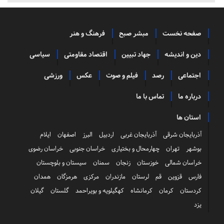
صفحه نخست
مبشر صبح
فرهنگ و هنر
دین و اندیشه
جهاد تبیین
اقتصاد مقاومتی
سیاسی
اجتماعی
رصد
فیلم و صوت
عکس
ورزشی
درباره ما
تماس با ما
استان ها
آذربایجان شرقی
آذربایجان غربی
اردبیل
البرز
اصفهان
ایلام
بوشهر
تهران
چهارمحال و بختیاری
خراسان جنوبی
خراسان رضوی
خراسان شمالی
خوزستان
زنجان
سمنان
سیستان و بلوچستان
فارس
قزوین
قم
لرستان
مازندران
مرکزی
هرمزگان
همدان
کردستان
کرمان
کرمانشاه
کهگیلویه و بویراحمد
گلستان
گیلان
یزد