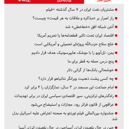
آخرین اخبار
پربازدیدترین
روزنامه ها
مشتریان نفت ایران در ۷ سال گذشته +فیلم
راز اصرار بر «مذاکره و ملاقات به هر قیمت» چیست؟
آنتن شبکه افق «خط‌خطی» شد
اقتصاد ایران تحت تاثیر قطعنامه‌ها یا تحریم‌ آمریکا
خلع سلاح حزب‌الله پروژه‌ای تحمیلی و آمریکایی است
یمن: تل‌آویو را با موشک هایپرسونیک هدف قرار دادیم
پنج درس‌ حمله به قطر برای ما
خوشحالی بانک‌ها از گرانی دلار
چه کسی پشت ذهنیت ویرانگر نتانیاهو قرار دارد؟
امام جماعت این مسجد در ۳ سال، نمازگزاران را ۴ برابر کرد
راه‌گذرهای ترانزیتی، سپر اقتصادی-سیاسی ایران در برابر تهدیدات
عراقچی از قانون فراتر رود، مجازات و استیضاح می‌شود
جشنواره بین‌المللی فیلم تورنتو به صحنه اعتراض علیه اسرائیل بدل
شد
چین در حال بلعیدن انرژی آسیاچین در حال بلعیدن انرژی آسیا