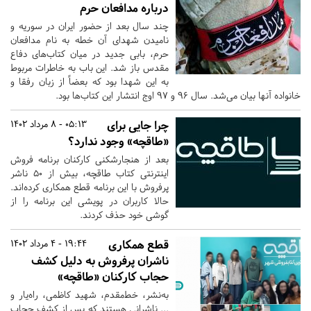
درباره مدافعان حرم
چند سال بعد از حضور ایران در سوریه و
نامیدن شهدای آن خطه به نام مدافعان
حرم، بابی جدید در میان کتاب‌های دفاع
مقدس باز شد. این باب به خاطرات مربوط
به این شهدا بود که بعضاً از زبان رفقا و
خانواده آنها بیان می‌شد. سال ۹۶ و ۹۷ اوج انتشار این کتاب‌ها بود.
چرا جایی برای
05:13 - 8 مرداد 1402
«طاقچه» وجود ندارد؟
بعد از هنجارشکنی کارکنان برنامه فروش
اینترنتی کتاب طاقچه، بیش از 50 ناشر
پرفروش با این برنامه قطع همکاری کرده‌اند.
حالا کاربران در پویشی این برنامه را از
گوشی‌ خود حذف کردند.
قطع همکاری
19:44 - 4 مرداد 1402
ناشران پرفروش به دلیل کشف
حجاب کارکنان «طاقچه»
به‌نشر، خط‌مقدم، شهید کاظمی، راه‌یار و
... ناشرانی هستند که پس از کشف حجاب