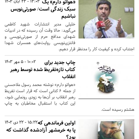
«هواتو دارم» یک
13:03 - 23 آبان 1403
سبک زندگی است/ صورتی‌نویس
نباشیم
خلیلی مدیر انتشارات شهید کاظمی
می‌گوید: حالا وقت آن رسیده که در ادبیات
شهدای مدافع حرم از صورتی‌نویسی و
فانتزی‌نویسی روایت‌های همسران شهدا
اجتناب کرده و کیفیت کار را مدنظر قرار دهیم.
چاپ جدید برای
10:02 - 5 مهر 1403
کتاب تازه‌تقریظ شده توسط رهبر
انقلاب
«هواتو دارم» نوشته محمد رسول ملاحسنی
از جمله ۶ کتابی است که قرار است تفریظ
رهبر انقلاب بر آن‌ها به زودی رونمایی شود،‌
این کتاب با استقبال مخاطبان به چاپ
هشتم رسیده است.
اولین فرماندهی که
15:22 - 22 دی 1402
پا به خرمشهر آزادشده گذاشت که
بود؟