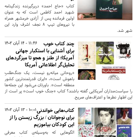
کتاب «حاج احمد» دربرگیرنده زندگینامه
شهید احمد کاظمی است که به عنوان
اولین فرمانده پس از آزادی خرمشهر همراه
با نیروهای تیپ ۸ نجف اشرف وارد این
شهر شد.
چند کتاب خوب
11:46 - 14 آبان 1402
برای آشنایی با استکبار جهانی
آمریکا؛ از طنز و هجو تا میزگردهای
تحلیل‌گر اطلاعاتی آمریکا
«روحانی میانه‌رو نیست، یک جنگ‌طلبِ
باهوش است»، «ایران قدرتمندترین کشور
منطقه است». باورتان می‌شود این جمله‌ها
را سیاست‌مداران آمریکایی گفته باشند؟ کتاب «جنگ خوب است» پر است از
این اظهار نظرها و اعتراف‌های صریح.
کتاب‌هایی خواندنی
10:01 - 13 آبان 1402
برای نوجوانان / بزرگ زیستن را از
این کودکان بیاموزیم
الگوهایی که به‌وسیله‌ی کتاب معرفی