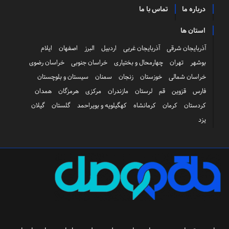
درباره ما
تماس با ما
استان ها
آذربایجان شرقی
آذربایجان غربی
اردبیل
البرز
اصفهان
ایلام
بوشهر
تهران
چهارمحال و بختیاری
خراسان جنوبی
خراسان رضوی
خراسان شمالی
خوزستان
زنجان
سمنان
سیستان و بلوچستان
فارس
قزوین
قم
لرستان
مازندران
مرکزی
هرمزگان
همدان
کردستان
کرمان
کرمانشاه
کهگیلویه و بویراحمد
گلستان
گیلان
یزد