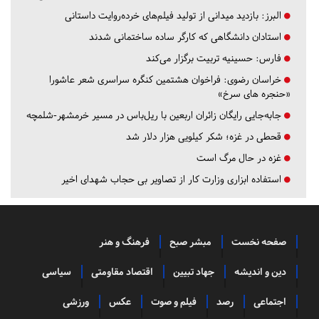
البرز:
بازدید میدانی از تولید فیلم‌های خرده‌روایت داستانی
استادان دانشگاهی که کارگر ساده ساختمانی شدند
فارس:
حسینیه تربیت برگزار می‌کند
خراسان رضوی:
فراخوان هشتمین کنگره سراسری شعر عاشورا
«حنجره های سرخ»
جابه‌جایی رایگان زائران اربعین با ریل‌باس در مسیر خرمشهر-شلمچه
قحطی در غزه؛ شکر کیلویی هزار دلار شد
غزه در حال مرگ است
استفاده ابزاری وزارت کار از تصاویر بی حجاب شهدای اخیر
صفحه نخست
مبشر صبح
فرهنگ و هنر
دین و اندیشه
جهاد تبیین
اقتصاد مقاومتی
سیاسی
اجتماعی
رصد
فیلم و صوت
عکس
ورزشی