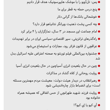
یمن: تل‌آویو را با موشک هایپرسونیک هدف قرار دادیم
پنج درس‌ حمله به قطر برای ما
خوشحالی بانک‌ها از گرانی دلار
چه کسی پشت ذهنیت ویرانگر نتانیاهو قرار دارد؟
امام جماعت این مسجد در ۳ سال، نمازگزاران را ۴ برابر کرد
راه‌گذرهای ترانزیتی، سپر اقتصادی-سیاسی ایران در برابر تهدیدات
عراقچی از قانون فراتر رود، مجازات و استیضاح می‌شود
جشنواره بین‌المللی فیلم تورنتو به صحنه اعتراض علیه اسرائیل بدل
شد
چین در حال بلعیدن انرژی آسیاچین در حال بلعیدن انرژی آسیا
روایت روحانی از کلاه گشاد در مذاکرات
رهبرانقلاب در دیدار هیئت دولت: معیشت مردم مهمترین مسئله
است؛ برای انضباط بازار چاره‌اندیشی شود
روایت فرزند شهید طهرانچی از حس اتفاقی که همیشه همراه
خانواده بود
آي كيو يا اِي كيو؟!