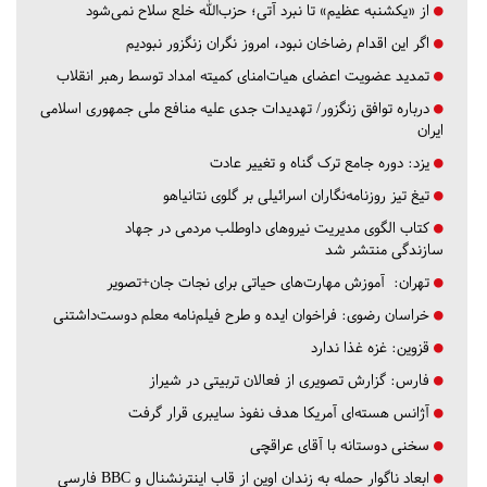
از «یکشنبه عظیم» تا نبرد آتی؛ حزب‌الله خلع سلاح نمی‌شود
اگر این اقدام رضاخان نبود، امروز نگران زنگزور نبودیم
تمدید عضویت اعضای هیات‌امنای کمیته امداد توسط رهبر انقلاب
درباره توافق زنگزور/ تهدیدات جدی علیه منافع ملی جمهوری اسلامی
ایران
یزد:
دوره جامع ترک گناه و تغییر عادت
تیغ تیز روزنامه‌نگاران اسرائیلی بر گلوی نتانیاهو
کتاب الگوی مدیریت نیروهای داوطلب مردمی در جهاد
سازندگی منتشر شد
تهران:
آموزش مهارت‌های حیاتی برای نجات جان+تصویر
خراسان رضوی:
فراخوان ایده و طرح فیلم‌نامه معلم دوست‌داشتنی
قزوین:
غزه غذا ندارد
فارس:
گزارش تصویری از فعالان تربیتی در شیراز
آژانس هسته‌ای آمریکا هدف نفوذ سایبری قرار گرفت
سخنی دوستانه با آقای عراقچی
ابعاد ناگوار حمله به زندان اوین از قاب اینترنشنال و BBC فارسی