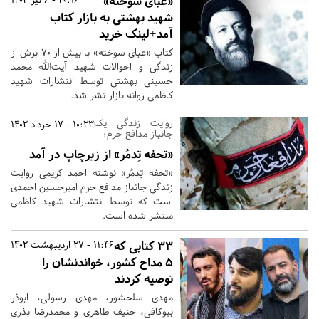
«عبای سوخته»
شهید بهشتی به بازار کتاب
آمد+لینک خرید
کتاب «عبای سوخته» با بیش از ۷۰ برش از
زندگی و احوالات شهید آیت‌الله محمد
حسینی بهشتی توسط انتشارات شهید
کاظمی روانه بازار نشر شد.
روایت زندگی یک
10:23 - 17 خرداد 1402
جانباز مدافع حرم؛
«تحفه تِدمُر» از زیرچاپ در آمد
«تحفه تِدمُر» نوشته احمد کریمی روایت
زندگی جانباز مدافع حرم امیرحسین احمدی
است که توسط انتشارات شهید کاظمی
منتشر شده است.
33 کتابی که
11:46 - 27 اردیبهشت 1402
5 مداح کشور، خواندنشان را
توصیه کردند
مهدی سلحشور، مهدی رسولی، ابوذر
بیوکافی، حنیف طاهری و محمدرضا بذری