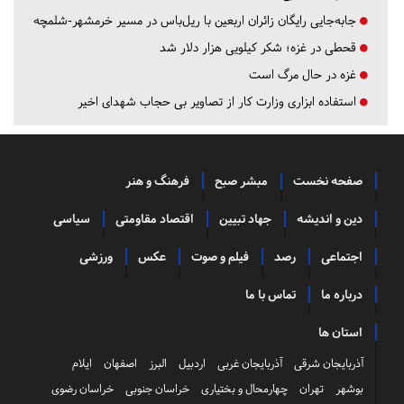
جابه‌جایی رایگان زائران اربعین با ریل‌باس در مسیر خرمشهر-شلمچه
قحطی در غزه؛ شکر کیلویی هزار دلار شد
غزه در حال مرگ است
استفاده ابزاری وزارت کار از تصاویر بی حجاب شهدای اخیر
صفحه نخست
مبشر صبح
فرهنگ و هنر
دین و اندیشه
جهاد تبیین
اقتصاد مقاومتی
سیاسی
اجتماعی
رصد
فیلم و صوت
عکس
ورزشی
درباره ما
تماس با ما
استان ها
آذربایجان شرقی
آذربایجان غربی
اردبیل
البرز
اصفهان
ایلام
بوشهر
تهران
چهارمحال و بختیاری
خراسان جنوبی
خراسان رضوی