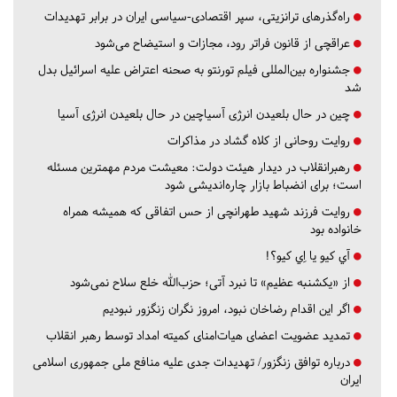
راه‌گذرهای ترانزیتی، سپر اقتصادی-سیاسی ایران در برابر تهدیدات
عراقچی از قانون فراتر رود، مجازات و استیضاح می‌شود
جشنواره بین‌المللی فیلم تورنتو به صحنه اعتراض علیه اسرائیل بدل
شد
چین در حال بلعیدن انرژی آسیاچین در حال بلعیدن انرژی آسیا
روایت روحانی از کلاه گشاد در مذاکرات
رهبرانقلاب در دیدار هیئت دولت: معیشت مردم مهمترین مسئله
است؛ برای انضباط بازار چاره‌اندیشی شود
روایت فرزند شهید طهرانچی از حس اتفاقی که همیشه همراه
خانواده بود
آي كيو يا اِي كيو؟!
از «یکشنبه عظیم» تا نبرد آتی؛ حزب‌الله خلع سلاح نمی‌شود
اگر این اقدام رضاخان نبود، امروز نگران زنگزور نبودیم
تمدید عضویت اعضای هیات‌امنای کمیته امداد توسط رهبر انقلاب
درباره توافق زنگزور/ تهدیدات جدی علیه منافع ملی جمهوری اسلامی
ایران