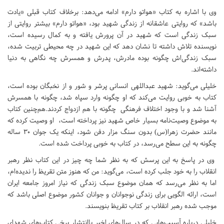
وی با اشاره به کتاب «هواتو دارم» ادامه می‌دهد: برخلاف کتاب قبلی «یادت
باشد» که روایتی عاشقانه‌ از زندگی شهید بود،‌ «هواتو دارم» بیشتر روایتی از
سبک زندگی است که شهید در آن پرورش یافته و به کمال رسیده است،‌
نویسنده تلاش داشته تا نشان دهد که این شهید در چه محیطی تربیت شده،‌
سبک زندگی‌اش چگونه بوده مادرش‌، پدرش و همسرش چه نگاهی به دنیا
داشته‌اند.
خلیلی می‌گوید:‌ شهید عبداللهی انسانی پرشر و شور و از نخبگان بوده است،‌
کتاب به خوبی روایت می‌کند که او چگونه وارد سپاه شد،‌ چگونه با همسرش
آشنا شد و با وجود اختلاف فرهنگی چگونه با هم ازدواج کردند.هم‌چنین کتاب
به موضوع وصیت‌نامه بسیار خاص شهید نیز پرداخته است،‌ او وصیت کرده که
مانند حضرت زهرا(س) بدون سنگ مزار دفن شود،‌ اینکه یک جوان 30 ساله
چگونه به این سطح می‌رسد،‌ در کتاب به خوبی پرداخت شده است.
وی در پاسخ به این پرسش که به نظر شما چه چیز در این کتاب نظر رهبر
انقلاب را به خود جلب کرده است،‌ می‌گوید: من که هنوز متن تقریظ را ندیده‌ام،
اما به نظر می‌رسد که همان موضوع سبک زندگی که نیاز امروز جامعه ایران
است،‌ ارائه الگویی برای زندگی نوجوانان و جوانان کشور موضوع اصلی باشد که
موجب شده رهبر انقلاب بر کتاب تقریظ بنویسند.
خلیلی درباره آسیب‌هایی که در سال‌های اخیر باانتشار برخی کتاب‌های شهدای