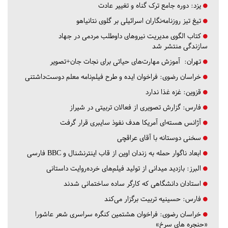
یزد:
دوره جامع ترک گناه و تغییر عادت
تیغ تیز روزنامه‌نگاران اسرائیلی بر گلوی نتانیاهو
کتاب الگوی مدیریت نیروهای داوطلب مردمی در جهاد
سازندگی منتشر شد
تهران:
آموزش مهارت‌های حیاتی برای نجات جان+تصویر
خراسان رضوی:
فراخوان ایده و طرح فیلم‌نامه معلم دوست‌داشتنی
قزوین:
غزه غذا ندارد
فارس:
گزارش تصویری از فعالان تربیتی در شیراز
آژانس هسته‌ای آمریکا هدف نفوذ سایبری قرار گرفت
سخنی دوستانه با آقای عراقچی
ابعاد ناگوار حمله به زندان اوین از قاب اینترنشنال و BBC فارسی
البرز:
بازدید میدانی از تولید فیلم‌های خرده‌روایت داستانی
استادان دانشگاهی که کارگر ساده ساختمانی شدند
فارس:
حسینیه تربیت برگزار می‌کند
خراسان رضوی:
فراخوان هشتمین کنگره سراسری شعر عاشورا
«حنجره های سرخ»