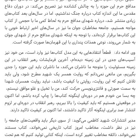
مدافع حرم این حوزه را به چالش کشانده نیز تصریح می‌کند:‌ در دوران دفاع
مقدس ما این اندازه کتاب درباره جنگ نداشتیم،‌ اما در سال‌های بعد کتاب‌های
زیادی منتشر شد‌، درباره شهدای مدافع حرم به لحاظ کمی ما با حجمی از کتاب
مواجه هستیم‌، جامعه مخاطبان جوان ما نیز در سال‌های اخیر ارتباط خوبی با
این کتاب‌ها برقرار کرده‌اند، با توجه به اینکه شهدای مدافع حرم از شهدای جوان
به شمار می‌روند،‌ نوعی همذات پنداری با این قهرمان‌ها صورت گرفته است.
وی ادامه داد: قطعاً انتقادهایی به این مدل کتاب‌ها نیز وارد است،‌ من خود نیز
آسیب‌های جدی در این زمینه دیده‌ام،‌ آخرین فرمایشات رهبر انقلاب در این
زمینه مسئولیت را متوجه ما ناشران می‌کند‌، ما ناشران باید این حوزه را جدی
بگیریم، من مانعی نمی‌دانم که روایت همسر یک شهید مطرح شود، ولی باید
تلاش کنیم که این روایت،‌ روایتی با کیفیت باشد،‌ نباید روایت همسران شهدا
به سمت صورتی و فانتزی‌نویسی حرکت کند،‌ من با تخیل و غلو موافق نیستم،
چه بسا من خودم هم در دوره‌ای اینگونه کتاب‌ها را چاپ کرده باشم،‌ اما اکنون
در موقعیتی هستیم که باید کیفیت را بالا ببریم،‌ رهبر انقلاب در دوره‌ای بر لزوم
انتشار صد برابری اینگونه آثار تاکید داشتند،‌ اما اکنون بر کیفیت تاکید دارند.
مدیر انتشارات شهید کاظمی می‌گوید: از سوی دیگر باید واقعیت‌های جامعه را
نیز در نظر داشت،‌ مخاطب امروز کتاب تاریخی نمی‌خواند،‌ کتاب مستند
نمی‌خواند‌، ذائقه مخاطب تغییر کرده است،‌ اینکه کتابی تولید کنیم که هم تحت