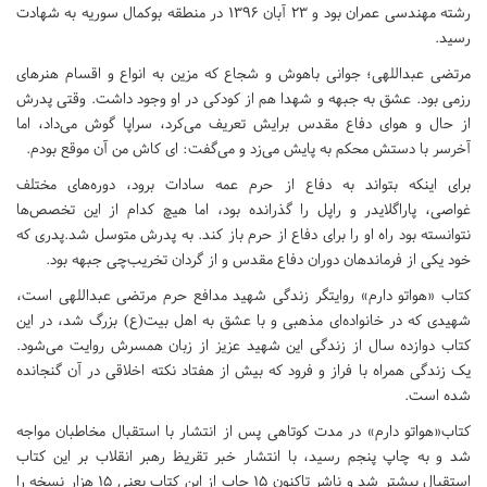
رشته مهندسی عمران بود و 23 آبان 1396 در منطقه بوکمال سوریه به شهادت
رسید.
مرتضی عبداللهی؛ جوانی باهوش و شجاع که مزین به انواع و اقسام هنرهای
رزمی بود. عشق به جبهه و شهدا هم از کودکی در او وجود داشت. وقتی پدرش
از حال و هوای دفاع مقدس برایش تعریف می‌کرد، سراپا گوش می‌داد، اما
آخرسر با دستش محکم به پایش می‌زد و می‌گفت: ای کاش من آن موقع بودم.
برای اینکه بتواند به دفاع از حرم عمه سادات برود، دوره‌های مختلف
غواصی، پاراگلایدر و راپل را گذرانده بود، اما هیچ کدام از این تخصص‌ها
نتوانسته بود راه او را برای دفاع از حرم باز کند. به پدرش متوسل شد.پدری که
خود یکی از فرماندهان دوران دفاع مقدس و از گردان تخریب‌چی جبهه بود.
کتاب «هواتو دارم» روایتگر زندگی شهید مدافع حرم مرتضی عبداللهی است،‌
شهیدی که در خانواده‌ای مذهبی و با عشق به اهل بیت(ع) بزرگ شد، در این
کتاب دوازده سال از زندگی این شهید عزیز از زبان همسرش روایت می‌شود.
یک زندگی همراه با فراز و فرود که بیش از هفتاد نکته اخلاقی در آن گنجانده
شده است.
کتاب«هواتو دارم» در مدت کوتاهی پس از انتشار با استقبال مخاطبان مواجه
شد و به چاپ پنجم رسید‌، با انتشار خبر تقریظ رهبر انقلاب بر این کتاب
استقبال بیشتر شد و ناشر تاکنون 15 چاپ از این کتاب یعنی 15 هزار نسخه را