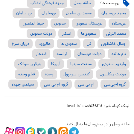
برچسب ها:
حلقه وصل
جبهه فرهنگی انقلاب
محمد بن‌سلمان
محمد بن سلمان
بن‌سلمان
بن سلمان
عربستان
عربستان سعودی
سعودی
حیفا المنصور
محمد الترکی
سعودی‌ها
اسکار
دولت سعودی
جمال خاشقجی
کن
سعودی ها
هالیوود
دریای سرخ
تام هالند
دولت عربستان
فرانسه
قندهار
ولیعهد سعودی
صنعت سینما
آمریکا
هیلاری سوانک
مردیت میکلسون
کندیس سوانپول
وجده
فیلم وجده
گروه ام‌بی‌سی
ام بی سی
گروه ام بی سی
سینمای جهان
لینک کوتاه خبر:
hvasl.ir/news/548311
حلقه وصل را در پیام‌رسان‌ها دنبال کنید