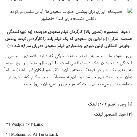
«حیفا المنصور» (تصویر بالا) کارگردان فیلم سعودی «وجده» (به تهیه‌کنندگی
«محمد الترکی») و اولین زن سعودی که یک فیلم بلند را کارگردانی کرده، برنده‌ی
جایزه‌ی افتخاری اولین دوره‌ی جشنواره‌ی فیلم سعودی «دریای سرخ» شد (+)
برای سعودی‌ها، سینما به مثابه‌ی صنعتِ بزرگی که عواید اقتصادی، سیاسی و
فرهنگی دارد، بدون شک دست‌یافتنی است. با این حال، نفوذ و رسوخ سینما
به معنای یک هنر در فرهنگ بسته‌ی آن‌ها (اگر هم امکان‌پذیر باشد) مسلماً
زمان بسیار بیش‌تری خواهد برد. آن‌چه معمولاً از نظر حکام کشورهای عرب
منطقه مغفول می‌ماند آن است که هر چیزی را نمی‌توان با پول خرید.
[۱] وجده (فیلم ۲۰۱۲)
لینک
[۲] حیفا المنصور
لینک
[۳] Wadjda ۲۰۱۲
Link
[۴] Mohammed Al Turki
Link