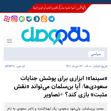
Toggle
igation
سیاسی
تاریخ انتشار:
08:00 - 13 خرداد 1401
کد خبر: 548311
«سینما»؛ ابزاری برای پوشش جنایات
سعودی‌ها/ آیا بن‌سلمان می‌تواند «نقش
مثبت» بازی کند؟ +تصاویر
محمد بن‌سلمان، ولی‌عهد سعودی، یک تهیه‌کننده و تاجر سعودی به نام