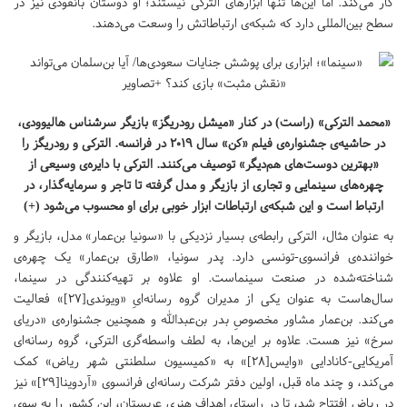
کار می‌کند. اما این‌ها تنها ابزارهای الترکی نیستند؛ او دوستان بانفوذی نیز در
سطح بین‌المللی دارد که شبکه‌ی ارتباطاتش را وسعت می‌دهند.
«محمد الترکی» (راست) در کنار «میشل رودریگز» بازیگر سرشناس هالیوودی،
در حاشیه‌ی جشنواره‌ی فیلم «کن» سال ۲۰۱۹ در فرانسه. الترکی و رودریگز را
«بهترین دوست‌های هم‌دیگر» توصیف می‌کنند. الترکی با دایره‌ی وسیعی از
چهره‌های سینمایی و تجاری از بازیگر و مدل گرفته تا تاجر و سرمایه‌گذار، در
ارتباط است و این شبکه‌ی ارتباطات ابزار خوبی برای او محسوب می‌شود (+)
به عنوان مثال، الترکی رابطه‌ی بسیار نزدیکی با «سونیا بن‌عمار» مدل، بازیگر و
خواننده‌ی فرانسوی-تونسی دارد. پدر سونیا، «طارق بن‌عمار» یک چهره‌ی
شناخته‌شده در صنعت سینماست. او علاوه بر تهیه‌کنندگی در سینما،
سال‌هاست به عنوان یکی از مدیران گروه رسانه‌ایِ «ویوندی[۲۷]» فعالیت
می‌کند. بن‌عمار مشاور مخصوصِ بدر بن‌عبدالله و همچنین جشنواره‌ی «دریای
سرخ» نیز هست. علاوه بر این‌ها، به لطف واسطه‌گری الترکی، گروه رسانه‌ای
آمریکایی-کانادایی «وایس[۲۸]» به «کمیسیون سلطنتی شهر ریاض» کمک
می‌کند، و چند ماه قبل، اولین دفتر شرکت رسانه‌ای فرانسوی «آردوینا[۲۹]» نیز
در ریاض افتتاح شد، تا در راستای اهداف هنری عربستان، این کشور را به سوی