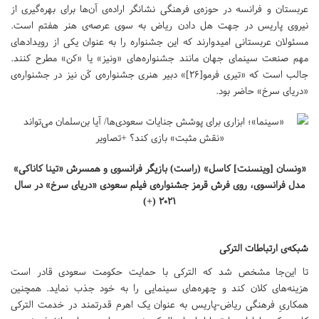
عربستان و فرانسه در حوزه‌ی فرهنگی نشانگر اراده‌ی آن‌ها برای بهره‌گیری از
نیروی پاریس در جهت هل دادن ریاض به سوی عرصه‌ی هنر هفتم است.
مسئولان عربستانی امیدوارند که این جشنواره را به عنوان یکی از رویدادهای
مهم صنعت سینمای جهان مانند جشنواره‌های «ونیز» یا «کن» مطرح کنند.
جالب است که «تیری فرمو[۲۶]» دبیر هنری جشنواره‌ی کَن نیز در جشنواره‌ی
«دریای سرخ» حاضر بود.
«ونسان [وینسنت] کاسل» (راست) بازیگر فرانسوی و همسرش «تینا کاناکی»
مدل فرانسوی، روی فرش قرمز جشنواره‌ی فیلم سعودی «دریای سرخ» در سال
۲۰۲۱ (+)
شبکه‌ی ارتباطات الترکی
تا این‌جا مشخص شد که الترکی با حمایت حکومت سعودی قادر است
هزینه‌های کلان کند و چهره‌های سینمایی را به خود جذب نماید. همچنین
همکاریِ فرهنگی ریاض-پاریس به عنوان یک اهرم قدرتمند در خدمت الترکی