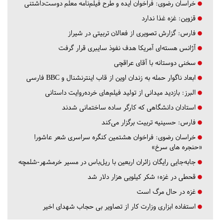
خراسان رضوی:
فراخوان ایده و طرح فیلم‌نامه معلم دوست‌داشتنی
قزوین:
غزه غذا ندارد
فارس:
گزارش تصویری از فعالان تربیتی در شیراز
آژانس هسته‌ای آمریکا هدف نفوذ سایبری قرار گرفت
سخنی دوستانه با آقای عراقچی
ابعاد ناگوار حمله به زندان اوین از قاب اینترنشنال و BBC فارسی
البرز:
بازدید میدانی از تولید فیلم‌های خرده‌روایت داستانی
استادان دانشگاهی که کارگر ساده ساختمانی شدند
فارس:
حسینیه تربیت برگزار می‌کند
خراسان رضوی:
فراخوان هشتمین کنگره سراسری شعر عاشورا
«حنجره های سرخ»
جابه‌جایی رایگان زائران اربعین با ریل‌باس در مسیر خرمشهر-شلمچه
قحطی در غزه؛ شکر کیلویی هزار دلار شد
غزه در حال مرگ است
استفاده ابزاری وزارت کار از تصاویر بی حجاب شهدای اخیر