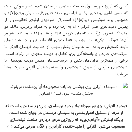
کسی که امروز چهره‌ی اول صنعت سینمای عربستان شده، تاجر جوانی است
که سفیر آنلاین برندهای لوکس فرانسوی مانند «دیور[۶]»، «لوئی ویتون[۷]» و
همچنین برند سوئیسی «پیاژه[۸]» است[۹]. سرمایه‌ی اولیه‌ی فعالیتش را از
پدرش «عبدالعزیز علی الترکی[۱۰]» به ارث برده و به همراه برادرش، مالک دو
هلدینگ تجاری بزرگ به نام‌های «روابی[۱۱]» و «نسما[۱۲]» هستند. خواهر
آن‌ها «نواف الترکی» نیز روزبه‌روز فعالیت‌های اقتصادی‌اش را در شرکت‌های
تابعه گسترش می‌دهد. اما همچنان بخش مهمی از فعالیت فرزندان الترکی با
شرکت‌های خارجی و واسطه‌گری برای تعامل با دولت سعودی در ارتباط است.
برخی از مهم‌ترین قرادادهای نفتی و زیرساخت‌های امنیتی دولت عربستان با
شرکت‌های خارجی از طریق شرکت‌های واسطه‌ی خاندان الترکی صورت امضا
می‌شود.
«محمد الترکی» چهره‌ی مورداعتماد محمد بن‌سلمان، ولی‌عهد سعودی، است که
از طرف او مسئول اعتباربخشی به سینمای عربستان در جهان شده است.
پایگاه اینترنتی «آی‌ام‌دی‌بی» که رایج‌ترین مرجع درباره‌ی صنعت فیلم‌سازی
محسوب می‌شود، الترکی را «تهیه‌کننده، کارآفرین و خَیِّر» معرفی می‌کند (+)