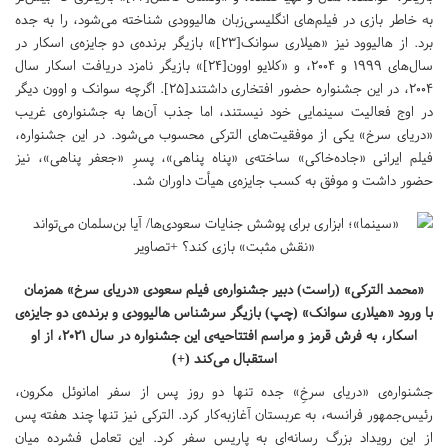
به خاطر بازی در فیلم‌های انگلیسی‌زبان هالیوودی شناخته می‌شود، را به جده
برد. از هالیوود نیز «هیلاری سوانک[۲۳]» بازیگر برنده‌ی دو جایزه‌ی اسکار در
سال‌های ۱۹۹۹ و ۲۰۰۴، و «کلایو اوون[۲۴]» بازیگر نامزد دریافت اسکار سال
۲۰۰۴، در این جشنواره حضور افتخاری داشتند[۲۵]. اگرچه سوانک و اوون دیگر
در اوج فعالیت سینمایی خود نیستند، اما جذب آن‌ها به جشنواره‌ی غریب
«دریای سرخ» یکی از موفقیت‌های الترکی محسوب می‌شود. در این جشنواره،
فیلم ایرانی «جاده‌خاکی» ساخته‌ی «پناه پناهی»، پسرِ «جعفر پناهی»، نیز
حضور داشت و موفق به کسب جایزه‌ی هیأت داوران شد.
«محمد الترکی» (راست) دبیر جشنواره‌ی فیلم سعودی «دریای سرخ» همزمان
با ورود «هیلاری سوانک» (چپ) بازیگر سرشناس هالیوودی و برنده‌ی دو جایزه‌ی
اسکار، به فرش قرمز و مراسم افتتاحیه‌ی این جشنواره در سال ۲۰۲۱، از او
استقبال می‌کند (+)
جشنواره‌ی «دریای سرخِ» جده تنها دو روز پس از سفر امانوئل مکرون،
رئیس‌جمهور فرانسه، به عربستان آغازبه‌کار کرد. الترکی نیز تنها چند هفته پس
از این رویداد بزرگ رسانه‌ای به پاریس سفر کرد. این تعامل فشرده میان