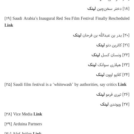
[۱۸] دختر سخن‌چین
لینک
[۱۹] Saudi Arabia’s Inaugural Red Sea Film Festival Finally Rescheduled
Link
[۲۰] بدر بن عبدالله بن فرحان
لینک
[۲۱] کاترین دنو
لینک
[۲۲] ونسان کسل
لینک
[۲۳] هیلاری سوانک
لینک
[۲۴] کلایو اوون
لینک
[۲۵] Saudi film festival is a ‘whitewash’ by authorities, say critics
Link
[۲۶] تیری فرمو
لینک
[۲۷] ویوندی
لینک
[۲۸] Vice Media
Link
[۲۹] Arduina Partners
[۳۰] Afef Jnifen
Link