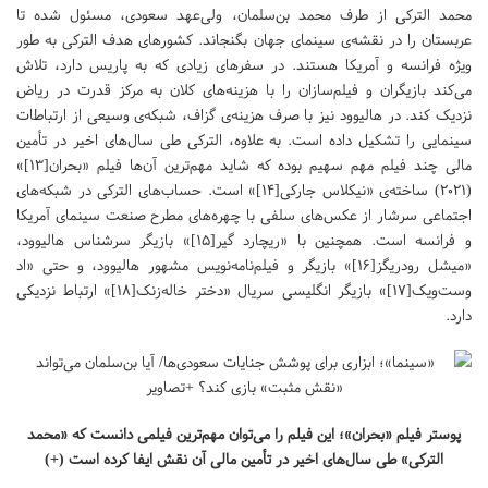
محمد الترکی از طرف محمد بن‌سلمان، ولی‌عهد سعودی، مسئول شده تا
عربستان را در نقشه‌ی سینمای جهان بگنجاند. کشورهای هدف الترکی به طور
ویژه فرانسه و آمریکا هستند. در سفرهای زیادی که به پاریس دارد، تلاش
می‌کند بازیگران و فیلم‌سازان را با هزینه‌های کلان به مرکز قدرت در ریاض
نزدیک کند. در هالیوود نیز با صرف هزینه‌ی گزاف، شبکه‌ی وسیعی از ارتباطات
سینمایی را تشکیل داده است. به علاوه، الترکی طی سال‌های اخیر در تأمین
مالی چند فیلم مهم سهیم بوده که شاید مهم‌ترین آن‌ها فیلم «بحران[۱۳]»
(۲۰۲۱) ساخته‌ی «نیکلاس جارکی[۱۴]» است. حساب‌های الترکی در شبکه‌های
اجتماعی سرشار از عکس‌های سلفی با چهره‌های مطرح صنعت سینمای آمریکا
و فرانسه است. همچنین با «ریچارد گیر[۱۵]» بازیگر سرشناس هالیوود،
«میشل رودریگز[۱۶]» بازیگر و فیلم‌نامه‌نویس مشهور هالیوود، و حتی «اد
وست‌ویک[۱۷]» بازیگر انگلیسی سریال «دختر خاله‌زنک[۱۸]» ارتباط نزدیکی
دارد.
پوستر فیلم «بحران»؛ این فیلم را می‌توان مهم‌ترین فیلمی دانست که «محمد
الترکی» طی سال‌های اخیر در تأمین مالی آن نقش ایفا کرده است (+)