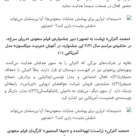
حضور فعال در صنعت سینما هدایت نماید.
«محمد الترکی» (پشت به تصویر) دبیر جشنواره‌ی فیلم سعودی «دریای سرخ»،
در حاشیه‌ی مراسم سال ۲۰۲۱ این جشنواره، در آغوش «مردیت میکلسون» مدل
آمریکایی (+)
علاوه بر شرکت‌های بزرگی که الترکی را به سوی هدفش هدایت می‌کنند،
چهره‌های پرنفوذی نیز در فهرست دوستان او قرار دارند. مثلاً الترکی با «عفاف
جنیفان[۳۰]» فعال اجتماعی و مدل تونسی-ایتالیایی و برادرش «صلاح
جنیفن[۳۱]» نماینده‌ی فروش شرکت هوافضای اروپایی «ایرباس»، رابطه‌ای
نزدیک دارد. از سوی دیگر، می‌توان به «امیلی راتایکوفسکی[۳۲]» مدل، بازیگر و
نویسنده‌ی فمنیست آمریکایی نیز اشاره کرد.
«محمد الترکی» (راست) تهیه‌کننده و «حیفا المنصور» کارگردان فیلم سعودی