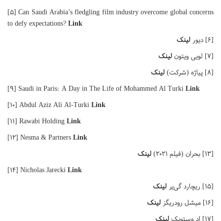
[۵] Can Saudi Arabia’s fledgling film industry overcome global concerns
to defy expectations?
Link
[۶] دیور
لینک
[۷] لویی ویتون
لینک
[۸] پیاژه (شرکت)
لینک
[۹] Saudi in Paris: A Day in The Life of Mohammed Al Turki
Link
[۱۰] Abdul Aziz Ali Al-Turki
Link
[۱۱] Rawabi Holding
Link
[۱۲] Nesma & Partners
Link
[۱۳] بحران (فیلم ۲۰۲۱)
لینک
[۱۴] Nicholas Jarecki
Link
[۱۵] ریچارد گی‌یر
لینک
[۱۶] میشل رودریگز
لینک
[۱۷] اد وستویک
لینک