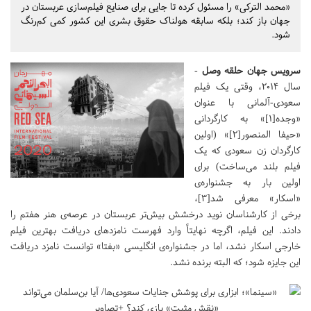
«محمد الترکی» را مسئول کرده تا جایی برای صنایع فیلم‌سازی عربستان در
جهان باز کند؛ بلکه سابقه هولناک حقوق بشری این کشور کمی کم‌رنگ
شود.
سرویس جهان حلقه وصل
-
سال ۲۰۱۴، وقتی یک فیلم
سعودی-آلمانی با عنوان
«وجده[۱]» به کارگردانی
«حیفا المنصور[۲]» (اولین
کارگردان زن سعودی که یک
فیلم بلند می‌ساخت) برای
اولین بار به جشنواره‌ی
«اسکار» معرفی شد[۳]،
برخی از کارشناسان نوید درخشش بیش‌تر عربستان در عرصه‌ی هنر هفتم را
دادند. این فیلم، اگرچه نهایتاً وارد فهرست نامزدهای دریافت بهترین فیلم
خارجی اسکار نشد، اما در جشنواره‌ی انگلیسی «بفتا» توانست نامزد دریافت
این جایزه شود؛ که البته برنده نشد.