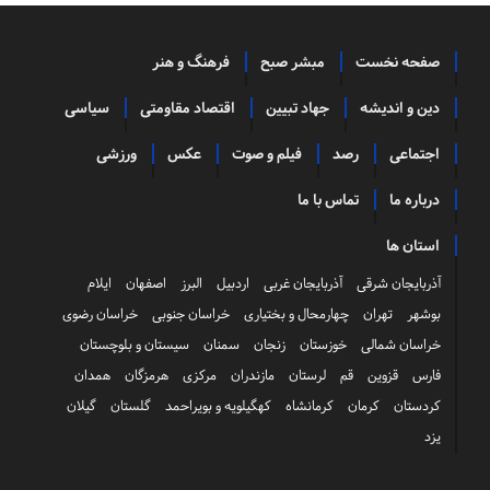
صفحه نخست
مبشر صبح
فرهنگ و هنر
دین و اندیشه
جهاد تبیین
اقتصاد مقاومتی
سیاسی
اجتماعی
رصد
فیلم و صوت
عکس
ورزشی
درباره ما
تماس با ما
استان ها
آذربایجان شرقی
آذربایجان غربی
اردبیل
البرز
اصفهان
ایلام
بوشهر
تهران
چهارمحال و بختیاری
خراسان جنوبی
خراسان رضوی
خراسان شمالی
خوزستان
زنجان
سمنان
سیستان و بلوچستان
فارس
قزوین
قم
لرستان
مازندران
مرکزی
هرمزگان
همدان
کردستان
کرمان
کرمانشاه
کهگیلویه و بویراحمد
گلستان
گیلان
یزد