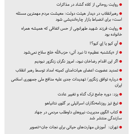
روایت روحانی از کلاه گشاد در مذاکرات
رهبرانقلاب در دیدار هیئت دولت: معیشت مردم مهمترین مسئله
است؛ برای انضباط بازار چاره‌اندیشی شود
روایت فرزند شهید طهرانچی از حس اتفاقی که همیشه همراه
خانواده بود
آي كيو يا اِي كيو؟!
از «یکشنبه عظیم» تا نبرد آتی؛ حزب‌الله خلع سلاح نمی‌شود
اگر این اقدام رضاخان نبود، امروز نگران زنگزور نبودیم
تمدید عضویت اعضای هیات‌امنای کمیته امداد توسط رهبر انقلاب
درباره توافق زنگزور/ تهدیدات جدی علیه منافع ملی جمهوری اسلامی
ایران
یزد:
دوره جامع ترک گناه و تغییر عادت
تیغ تیز روزنامه‌نگاران اسرائیلی بر گلوی نتانیاهو
کتاب الگوی مدیریت نیروهای داوطلب مردمی در جهاد
سازندگی منتشر شد
تهران:
آموزش مهارت‌های حیاتی برای نجات جان+تصویر