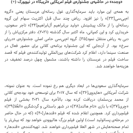
«وجده» در حاشیه‌ی جشنواره‌ی فیلم آمریکایی «تریبکا» در نیویورک (+)
به همه‌ی این موارد باید سرمایه‌گذاری غول رسانه‌ای عربستان یعنی «گروه
ام‌بی‌سی[۳۳]» را نیز افزود. ریاض چند سال قبل اکثریت سهام این گروه
رسانه‌ای را از مالک پیشینش «ولید بن‌ابراهیم آل‌ابراهیم[۳۴]» تاجر سعودی،
خریداری کرد و این کمپانی، ماه اکتبر سال گذشته (۲۰۲۱)، دفتر مرکزی‌اش را از
دبی به ریاض منتقل نمود[۳۵]. گروه ام‌بی‌سی حامی اصلی جشنواره‌ی «دریای
سرخ» بود. از آن‌جایی که این جشنواره برنامه‌ی کلانی برای حضور فعال در
صنعت سینما دارد، اعلام کرد شرکت‌های بین‌المللی تولیدکننده‌ی فیلم که قصد
ساخت فیلم در عربستان را داشته باشند، مشمول چهل درصد تخفیف در
هزینه‌ها خواهند شد.
سرمایه‌گذاری سعودی‌ها در ابعاد دیگری هم رخ نموده است. به عنوان نمونه،
شرکت آمریکایی «هایدِوِی[۳۶]» که سال ۲۰۱۷ برای توسعه‌ی خود بودجه‌ی کلانی
از محمد بن‌سلمان دریافت کرده بود، بالأخره سال ۲۰۲۱ بخشی از فیلم
«چِری[۳۷]» با بازی «تام هالند[۳۸]» در شهر باستانی و گردشگری «العُلا[۳۹]»
فیلم‌برداری کرد. همچنین اعلام شده که فیلم «قندهار[۴۰]» (که در حال حاضر
در مرحله‌ی پساتولید است) اولین فیلم بزرگ هالیوودی خواهد بود که بیش‌تر یا
تمام صحنه‌هایش در شهر العلا فیلم‌برداری خواهند شد. تهیه‌کننده‌ی «قندهار»