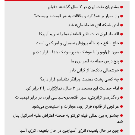
مشتریان نفت ایران در ۷ سال گذشته +فیلم
راز اصرار بر «مذاکره و ملاقات به هر قیمت» چیست؟
آنتن شبکه افق «خط‌خطی» شد
اقتصاد ایران تحت تاثیر قطعنامه‌ها یا تحریم‌ آمریکا
خلع سلاح حزب‌الله پروژه‌ای تحمیلی و آمریکایی است
یمن: تل‌آویو را با موشک هایپرسونیک هدف قرار دادیم
پنج درس‌ حمله به قطر برای ما
خوشحالی بانک‌ها از گرانی دلار
چه کسی پشت ذهنیت ویرانگر نتانیاهو قرار دارد؟
امام جماعت این مسجد در ۳ سال، نمازگزاران را ۴ برابر کرد
راه‌گذرهای ترانزیتی، سپر اقتصادی-سیاسی ایران در برابر تهدیدات
عراقچی از قانون فراتر رود، مجازات و استیضاح می‌شود
جشنواره بین‌المللی فیلم تورنتو به صحنه اعتراض علیه اسرائیل بدل
شد
چین در حال بلعیدن انرژی آسیاچین در حال بلعیدن انرژی آسیا