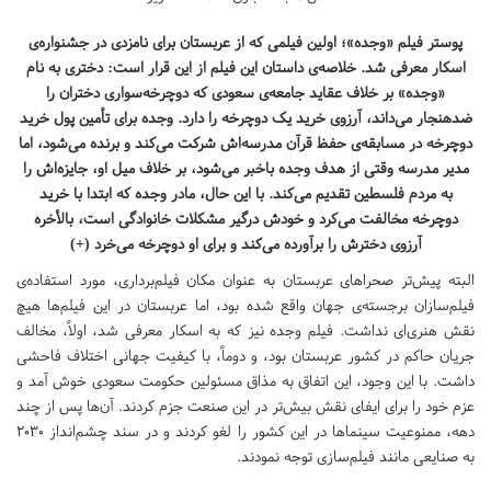
پوستر فیلم «وجده»؛ اولین فیلمی که از عربستان برای نامزدی در جشنواره‌ی
اسکار معرفی شد. خلاصه‌ی داستان این فیلم از این قرار است: دختری به نام
«وجده» بر خلاف عقاید جامعه‌ی سعودی که دوچرخه‌سواری دختران را
ضدهنجار می‌داند، آرزوی خرید یک دوچرخه را دارد. وجده برای تأمین پول خرید
دوچرخه در مسابقه‌ی حفظ قرآن مدرسه‌اش شرکت می‌کند و برنده می‌شود، اما
مدیر مدرسه وقتی از هدف وجده باخبر می‌شود، بر خلاف میل او، جایزه‌اش را
به مردم فلسطین تقدیم می‌کند. با این حال، مادر وجده که ابتدا با خرید
دوچرخه مخالفت می‌کرد و خودش درگیر مشکلات خانوادگی است، بالأخره
آرزوی دخترش را برآورده می‌کند و برای او دوچرخه می‌خرد (+)
البته پیش‌تر صحراهای عربستان به عنوان مکان فیلم‌برداری، مورد استفاده‌ی
فیلم‌سازان برجسته‌ی جهان واقع شده بود، اما عربستان در این فیلم‌ها هیچ
نقش هنری‌ای نداشت. فیلم وجده نیز که به اسکار معرفی شد، اولاً، مخالف
جریان حاکم در کشور عربستان بود، و دوماً، با کیفیت جهانی اختلاف فاحشی
داشت. با این وجود، این اتفاق به مذاق مسئولین حکومت سعودی خوش آمد و
عزم خود را برای ایفای نقش بیش‌تر در این صنعت جزم کردند. آن‌ها پس از چند
دهه، ممنوعیت سینماها در این کشور را لغو کردند و در سند چشم‌انداز ۲۰۳۰
به صنایعی مانند فیلم‌سازی توجه نمودند.