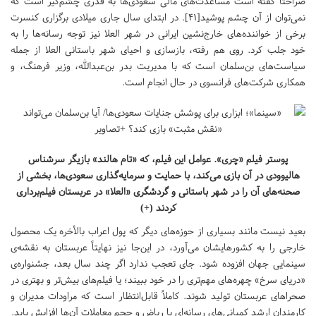
صراحتاً گفته است مساعدت‌های مالی سعودی‌ها به قدری چشم‌گیر است که
نمی‌توان از آن چشم پوشید[۴۱]. در ابتدای سال جاری میلادی برگزاری کنسرت
برخی از خواننده‌های خارج‌نشین ایرانی در شهر العلا نیز توجه رسانه‌ها را به
خود جلب کرد. روی هم رفته، بازسازی و احیای شهر باستانی العلا از جمله
سیاست‌های بن‌سلمان است که با مدیریت بدر بن‌عبدالله، وزیر فرهنگ، و
همکاری شرکت‌های فرانسوی در حال انجام است.
پوستر فیلم «چری». عوامل این فیلم، که «تام هالند» بازیگر سرشناس
هالیوودی در آن بازی می‌کند، با حمایت و سرمایه‌گذاری سعودی‌ها، بخشی از
صحنه‌های آن را در شهر باستانی و گردشگری «العلا» در عربستان فیلم‌برداری
کردند (+)
بعید نیست مانند بسیاری از حوزه‌های دیگر که پول اعراب بالأخره یک محصول
خارجی را به کشورهایشان می‌آورد، در این‌جا نیز نهایتاً عربستان به نقشه‌ی
سینمایی جهان افزوده شود. جای تعجب ندارد اگر چند سال بعد، جشنواره‌ی
«دریای سرخ» چهره‌های مهم‌تری را در خود ببیند؛ یا فیلم‌های بیش‌تر و بهتری در
صحراهای عربستان تولید شوند. کاملاً قابل‌انتظار است که مراودات مدیران و
کارمندان ارشد کمپانی‌های رسانه‌ای با ریاض و حجم معاملات آن‌ها افزایش یابد.