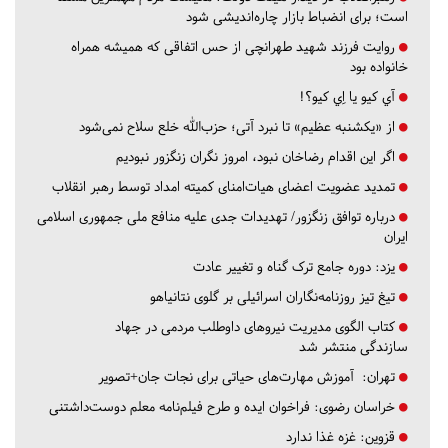
است؛ برای انضباط بازار چاره‌اندیشی شود
روایت فرزند شهید طهرانچی از حس اتفاقی که همیشه همراه
خانواده بود
آي كيو يا اِي كيو؟!
از «یکشنبه عظیم» تا نبرد آتی؛ حزب‌الله خلع سلاح نمی‌شود
اگر این اقدام رضاخان نبود، امروز نگران زنگزور نبودیم
تمدید عضویت اعضای هیات‌امنای کمیته امداد توسط رهبر انقلاب
درباره توافق زنگزور/ تهدیدات جدی علیه منافع ملی جمهوری اسلامی
ایران
یزد:
دوره جامع ترک گناه و تغییر عادت
تیغ تیز روزنامه‌نگاران اسرائیلی بر گلوی نتانیاهو
کتاب الگوی مدیریت نیروهای داوطلب مردمی در جهاد
سازندگی منتشر شد
تهران:
آموزش مهارت‌های حیاتی برای نجات جان+تصویر
خراسان رضوی:
فراخوان ایده و طرح فیلم‌نامه معلم دوست‌داشتنی
قزوین:
غزه غذا ندارد