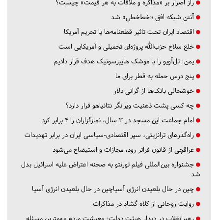
راز اصرار بر «مذاکره و ملاقات به هر قیمت» چیست؟
آنتن شبکه افق «خط‌خطی» شد
اقتصاد ایران تحت تاثیر قطعنامه‌ها یا تحریم‌ آمریکا
خلع سلاح حزب‌الله پروژه‌ای تحمیلی و آمریکایی است
یمن: تل‌آویو را با موشک هایپرسونیک هدف قرار دادیم
پنج درس‌ حمله به قطر برای ما
خوشحالی بانک‌ها از گرانی دلار
چه کسی پشت ذهنیت ویرانگر نتانیاهو قرار دارد؟
امام جماعت این مسجد در ۳ سال، نمازگزاران را ۴ برابر کرد
راه‌گذرهای ترانزیتی، سپر اقتصادی-سیاسی ایران در برابر تهدیدات
عراقچی از قانون فراتر رود، مجازات و استیضاح می‌شود
جشنواره بین‌المللی فیلم تورنتو به صحنه اعتراض علیه اسرائیل بدل
شد
چین در حال بلعیدن انرژی آسیاچین در حال بلعیدن انرژی آسیا
روایت روحانی از کلاه گشاد در مذاکرات
رهبرانقلاب در دیدار هیئت دولت: معیشت مردم مهمترین مسئله