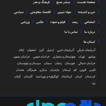
صفحه نخست
مبشر صبح
فرهنگ و هنر
دین و اندیشه
جهاد تبیین
اقتصاد مقاومتی
سیاسی
اجتماعی
رصد
فیلم و صوت
عکس
ورزشی
درباره ما
تماس با ما
استان ها
آذربایجان شرقی
آذربایجان غربی
اردبیل
البرز
اصفهان
ایلام
بوشهر
تهران
چهارمحال و بختیاری
خراسان جنوبی
خراسان رضوی
خراسان شمالی
خوزستان
زنجان
سمنان
سیستان و بلوچستان
فارس
قزوین
قم
لرستان
مازندران
مرکزی
هرمزگان
همدان
کردستان
کرمان
کرمانشاه
کهگیلویه و بویراحمد
گلستان
گیلان
یزد