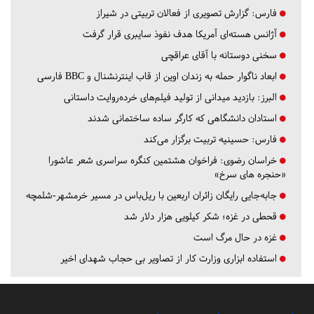
فارس:
گزارش تصویری از فعالان تربیتی در شیراز
آژانس هسته‌ای آمریکا هدف نفوذ سایبری قرار گرفت
سخنی دوستانه با آقای عراقچی
ابعاد ناگوار حمله به زندان اوین از قاب اینترنشنال و BBC فارسی
البرز:
بازدید میدانی از تولید فیلم‌های خرده‌روایت داستانی
استادان دانشگاهی که کارگر ساده ساختمانی شدند
فارس:
حسینیه تربیت برگزار می‌کند
خراسان رضوی:
فراخوان هشتمین کنگره سراسری شعر عاشورا
«حنجره های سرخ»
جابه‌جایی رایگان زائران اربعین با ریل‌باس در مسیر خرمشهر-شلمچه
قحطی در غزه؛ شکر کیلویی هزار دلار شد
غزه در حال مرگ است
استفاده ابزاری وزارت کار از تصاویر بی حجاب شهدای اخیر