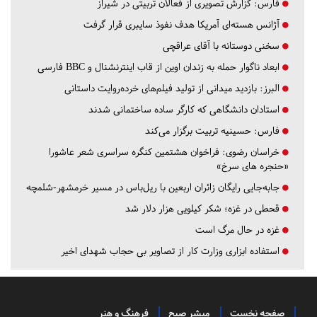
فارس:
گزارش تصویری از فعالان تربیتی در شیراز
آژانس هسته‌ای آمریکا هدف نفوذ سایبری قرار گرفت
سخنی دوستانه با آقای عراقچی
ابعاد ناگوار حمله به زندان اوین از قاب اینترنشنال و BBC فارسی
البرز:
بازدید میدانی از تولید فیلم‌های خرده‌روایت داستانی
استادان دانشگاهی که کارگر ساده ساختمانی شدند
فارس:
حسینیه تربیت برگزار می‌کند
خراسان رضوی:
فراخوان هشتمین کنگره سراسری شعر عاشورا
«حنجره های سرخ»
جابه‌جایی رایگان زائران اربعین با ریل‌باس در مسیر خرمشهر-شلمچه
قحطی در غزه؛ شکر کیلویی هزار دلار شد
غزه در حال مرگ است
استفاده ابزاری وزارت کار از تصاویر بی حجاب شهدای اخیر
صفحه نخست
مبشر صبح
فرهنگ و هنر