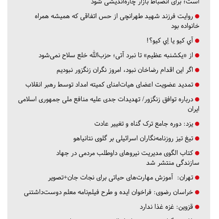
است؛ برای انضباط بازار چاره‌اندیشی شود
روایت فرزند شهید طهرانچی از حس اتفاقی که همیشه همراه
خانواده بود
آي كيو يا اِي كيو؟!
از «یکشنبه عظیم» تا نبرد آتی؛ حزب‌الله خلع سلاح نمی‌شود
اگر این اقدام رضاخان نبود، امروز نگران زنگزور نبودیم
تمدید عضویت اعضای هیات‌امنای کمیته امداد توسط رهبر انقلاب
درباره توافق زنگزور/ تهدیدات جدی علیه منافع ملی جمهوری اسلامی
ایران
یزد:
دوره جامع ترک گناه و تغییر عادت
تیغ تیز روزنامه‌نگاران اسرائیلی بر گلوی نتانیاهو
کتاب الگوی مدیریت نیروهای داوطلب مردمی در جهاد
سازندگی منتشر شد
تهران:
آموزش مهارت‌های حیاتی برای نجات جان+تصویر
خراسان رضوی:
فراخوان ایده و طرح فیلم‌نامه معلم دوست‌داشتنی
قزوین:
غزه غذا ندارد