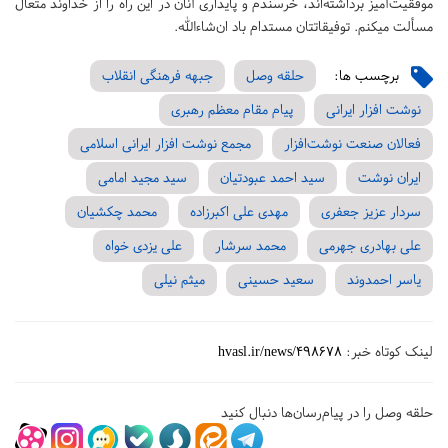
موفقیت‌آمیز برداشته‌اند، خرسندم و پایداری آنان در این راه را از خداوند متعال
مسألت میکنم. توفیقاتتان مستدام باد ان‌شاءالله.
برچسب ها:
حلقه وصل
جبهه فرهنگی انقلاب
نوشت افزار ایرانی
پیام مقام معظم رهبری
فعالان صنعت نوشت‌افزار
مجمع نوشت افزار ایرانی اسلامی
ایران نوشت
سید احمد عبودتیان
سید مجید امامی
سردار عزیز جعفری
مهدی علی اکبرزاده
محمد چکشیان
علی بهادری جهرمی
محمد سرشار
علی یزدی خواه
یاسر احمدوند
سعید حسینی
میثم نیلی
لینک کوتاه خبر:
hvasl.ir/news/498678
حلقه وصل را در پیام‌رسان‌ها دنبال کنید