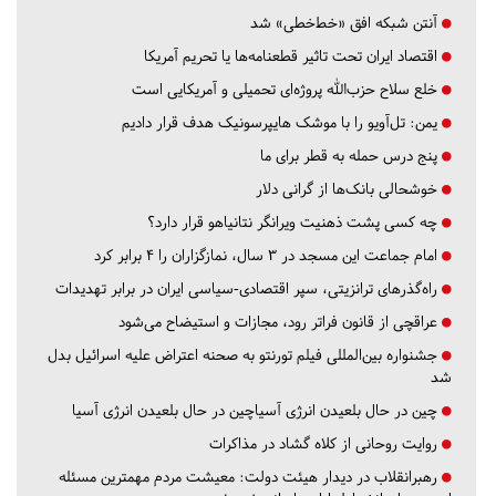
آنتن شبکه افق «خط‌خطی» شد
اقتصاد ایران تحت تاثیر قطعنامه‌ها یا تحریم‌ آمریکا
خلع سلاح حزب‌الله پروژه‌ای تحمیلی و آمریکایی است
یمن: تل‌آویو را با موشک هایپرسونیک هدف قرار دادیم
پنج درس‌ حمله به قطر برای ما
خوشحالی بانک‌ها از گرانی دلار
چه کسی پشت ذهنیت ویرانگر نتانیاهو قرار دارد؟
امام جماعت این مسجد در ۳ سال، نمازگزاران را ۴ برابر کرد
راه‌گذرهای ترانزیتی، سپر اقتصادی-سیاسی ایران در برابر تهدیدات
عراقچی از قانون فراتر رود، مجازات و استیضاح می‌شود
جشنواره بین‌المللی فیلم تورنتو به صحنه اعتراض علیه اسرائیل بدل
شد
چین در حال بلعیدن انرژی آسیاچین در حال بلعیدن انرژی آسیا
روایت روحانی از کلاه گشاد در مذاکرات
رهبرانقلاب در دیدار هیئت دولت: معیشت مردم مهمترین مسئله