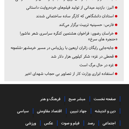
البرز:
بازدید میدانی از تولید فیلم‌های خرده‌روایت داستانی
استادان دانشگاهی که کارگر ساده ساختمانی شدند
فارس:
حسینیه تربیت برگزار می‌کند
خراسان رضوی:
فراخوان هشتمین کنگره سراسری شعر عاشورا
«حنجره های سرخ»
جابه‌جایی رایگان زائران اربعین با ریل‌باس در مسیر خرمشهر-شلمچه
قحطی در غزه؛ شکر کیلویی هزار دلار شد
غزه در حال مرگ است
استفاده ابزاری وزارت کار از تصاویر بی حجاب شهدای اخیر
صفحه نخست
مبشر صبح
فرهنگ و هنر
دین و اندیشه
جهاد تبیین
اقتصاد مقاومتی
سیاسی
اجتماعی
رصد
فیلم و صوت
عکس
ورزشی