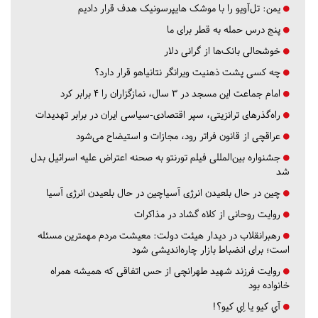
یمن: تل‌آویو را با موشک هایپرسونیک هدف قرار دادیم
پنج درس‌ حمله به قطر برای ما
خوشحالی بانک‌ها از گرانی دلار
چه کسی پشت ذهنیت ویرانگر نتانیاهو قرار دارد؟
امام جماعت این مسجد در ۳ سال، نمازگزاران را ۴ برابر کرد
راه‌گذرهای ترانزیتی، سپر اقتصادی-سیاسی ایران در برابر تهدیدات
عراقچی از قانون فراتر رود، مجازات و استیضاح می‌شود
جشنواره بین‌المللی فیلم تورنتو به صحنه اعتراض علیه اسرائیل بدل
شد
چین در حال بلعیدن انرژی آسیاچین در حال بلعیدن انرژی آسیا
روایت روحانی از کلاه گشاد در مذاکرات
رهبرانقلاب در دیدار هیئت دولت: معیشت مردم مهمترین مسئله
است؛ برای انضباط بازار چاره‌اندیشی شود
روایت فرزند شهید طهرانچی از حس اتفاقی که همیشه همراه
خانواده بود
آي كيو يا اِي كيو؟!