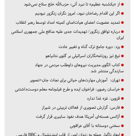
از «یکشنبه عظیم» تا نبرد آتی؛ حزب‌الله خلع سلاح نمی‌شود
اگر این اقدام رضاخان نبود، امروز نگران زنگزور نبودیم
تمدید عضویت اعضای هیات‌امنای کمیته امداد توسط رهبر انقلاب
درباره توافق زنگزور/ تهدیدات جدی علیه منافع ملی جمهوری اسلامی
ایران
یزد:
دوره جامع ترک گناه و تغییر عادت
تیغ تیز روزنامه‌نگاران اسرائیلی بر گلوی نتانیاهو
کتاب الگوی مدیریت نیروهای داوطلب مردمی در جهاد
سازندگی منتشر شد
تهران:
آموزش مهارت‌های حیاتی برای نجات جان+تصویر
خراسان رضوی:
فراخوان ایده و طرح فیلم‌نامه معلم دوست‌داشتنی
قزوین:
غزه غذا ندارد
فارس:
گزارش تصویری از فعالان تربیتی در شیراز
آژانس هسته‌ای آمریکا هدف نفوذ سایبری قرار گرفت
سخنی دوستانه با آقای عراقچی
ابعاد ناگوار حمله به زندان اوین از قاب اینترنشنال و BBC فارسی