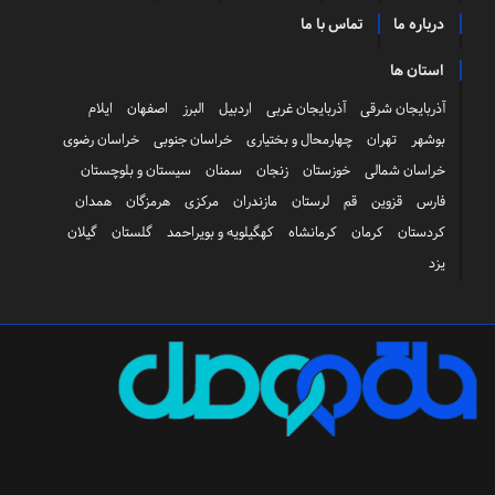
درباره ما
تماس با ما
استان ها
آذربایجان شرقی
آذربایجان غربی
اردبیل
البرز
اصفهان
ایلام
بوشهر
تهران
چهارمحال و بختیاری
خراسان جنوبی
خراسان رضوی
خراسان شمالی
خوزستان
زنجان
سمنان
سیستان و بلوچستان
فارس
قزوین
قم
لرستان
مازندران
مرکزی
هرمزگان
همدان
کردستان
کرمان
کرمانشاه
کهگیلویه و بویراحمد
گلستان
گیلان
یزد