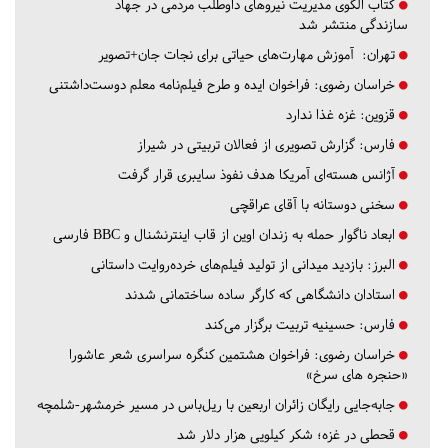
کتاب الگوی مدیریت نیروهای داوطلب مردمی در جهاد
سازندگی منتشر شد
تهران:
آموزش مهارت‌های حیاتی برای نجات جان+تصویر
خراسان رضوی:
فراخوان ایده و طرح فیلم‌نامه معلم دوست‌داشتنی
قزوین:
غزه غذا ندارد
فارس:
گزارش تصویری از فعالان تربیتی در شیراز
آژانس هسته‌ای آمریکا هدف نفوذ سایبری قرار گرفت
سخنی دوستانه با آقای عراقچی
ابعاد ناگوار حمله به زندان اوین از قاب اینترنشنال و BBC فارسی
البرز:
بازدید میدانی از تولید فیلم‌های خرده‌روایت داستانی
استادان دانشگاهی که کارگر ساده ساختمانی شدند
فارس:
حسینیه تربیت برگزار می‌کند
خراسان رضوی:
فراخوان هشتمین کنگره سراسری شعر عاشورا
«حنجره های سرخ»
جابه‌جایی رایگان زائران اربعین با ریل‌باس در مسیر خرمشهر-شلمچه
قحطی در غزه؛ شکر کیلویی هزار دلار شد