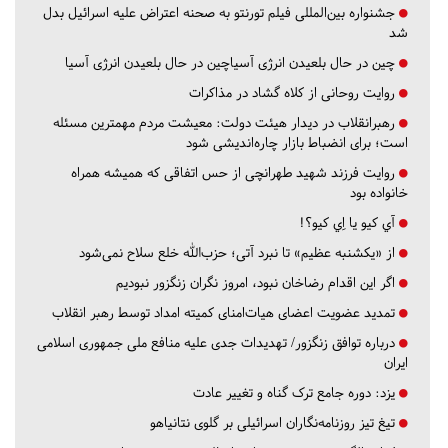
جشنواره بین‌المللی فیلم تورنتو به صحنه اعتراض علیه اسرائیل بدل
شد
چین در حال بلعیدن انرژی آسیاچین در حال بلعیدن انرژی آسیا
روایت روحانی از کلاه گشاد در مذاکرات
رهبرانقلاب در دیدار هیئت دولت: معیشت مردم مهمترین مسئله
است؛ برای انضباط بازار چاره‌اندیشی شود
روایت فرزند شهید طهرانچی از حس اتفاقی که همیشه همراه
خانواده بود
آي كيو يا اِي كيو؟!
از «یکشنبه عظیم» تا نبرد آتی؛ حزب‌الله خلع سلاح نمی‌شود
اگر این اقدام رضاخان نبود، امروز نگران زنگزور نبودیم
تمدید عضویت اعضای هیات‌امنای کمیته امداد توسط رهبر انقلاب
درباره توافق زنگزور/ تهدیدات جدی علیه منافع ملی جمهوری اسلامی
ایران
یزد:
دوره جامع ترک گناه و تغییر عادت
تیغ تیز روزنامه‌نگاران اسرائیلی بر گلوی نتانیاهو