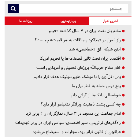
آخرین اخبار
پربازدیدترین
روزنامه ها
مشتریان نفت ایران در ۷ سال گذشته +فیلم
راز اصرار بر «مذاکره و ملاقات به هر قیمت» چیست؟
آنتن شبکه افق «خط‌خطی» شد
اقتصاد ایران تحت تاثیر قطعنامه‌ها یا تحریم‌ آمریکا
خلع سلاح حزب‌الله پروژه‌ای تحمیلی و آمریکایی است
یمن: تل‌آویو را با موشک هایپرسونیک هدف قرار دادیم
پنج درس‌ حمله به قطر برای ما
خوشحالی بانک‌ها از گرانی دلار
چه کسی پشت ذهنیت ویرانگر نتانیاهو قرار دارد؟
امام جماعت این مسجد در ۳ سال، نمازگزاران را ۴ برابر کرد
راه‌گذرهای ترانزیتی، سپر اقتصادی-سیاسی ایران در برابر تهدیدات
عراقچی از قانون فراتر رود، مجازات و استیضاح می‌شود