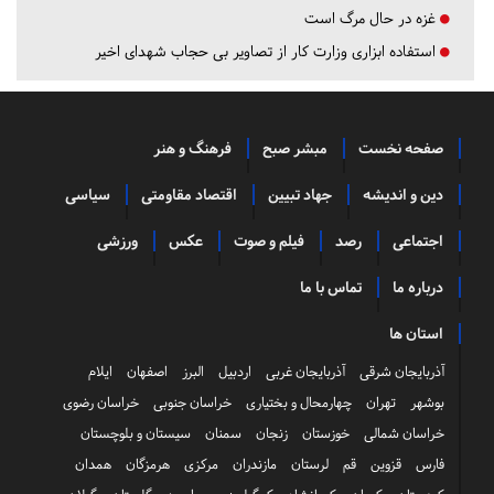
غزه در حال مرگ است
استفاده ابزاری وزارت کار از تصاویر بی حجاب شهدای اخیر
صفحه نخست
مبشر صبح
فرهنگ و هنر
دین و اندیشه
جهاد تبیین
اقتصاد مقاومتی
سیاسی
اجتماعی
رصد
فیلم و صوت
عکس
ورزشی
درباره ما
تماس با ما
استان ها
آذربایجان شرقی
آذربایجان غربی
اردبیل
البرز
اصفهان
ایلام
بوشهر
تهران
چهارمحال و بختیاری
خراسان جنوبی
خراسان رضوی
خراسان شمالی
خوزستان
زنجان
سمنان
سیستان و بلوچستان
فارس
قزوین
قم
لرستان
مازندران
مرکزی
هرمزگان
همدان