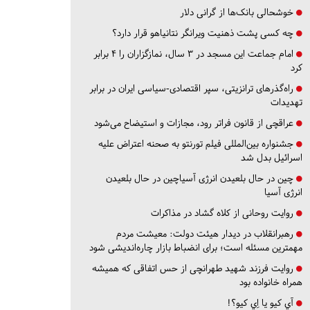
خوشحالی بانک‌ها از گرانی دلار
چه کسی پشت ذهنیت ویرانگر نتانیاهو قرار دارد؟
امام جماعت این مسجد در ۳ سال، نمازگزاران را ۴ برابر
کرد
راه‌گذرهای ترانزیتی، سپر اقتصادی-سیاسی ایران در برابر
تهدیدات
عراقچی از قانون فراتر رود، مجازات و استیضاح می‌شود
جشنواره بین‌المللی فیلم تورنتو به صحنه اعتراض علیه
اسرائیل بدل شد
چین در حال بلعیدن انرژی آسیاچین در حال بلعیدن
انرژی آسیا
روایت روحانی از کلاه گشاد در مذاکرات
رهبرانقلاب در دیدار هیئت دولت: معیشت مردم
مهمترین مسئله است؛ برای انضباط بازار چاره‌اندیشی شود
روایت فرزند شهید طهرانچی از حس اتفاقی که همیشه
همراه خانواده بود
آي كيو يا اِي كيو؟!