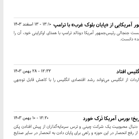
ور آمریکایی از «پایان بلوک غرب» با ترامپ
13:10 - 13 اسفند 1403
ت جنجالی رئیس‌جمهور آمریکا دونالد ترامپ با همتای اوکراینی خود، آن را
د» دانست.
گلیس افتاد
12:32 - 28 بهمن 1403
ا بر واردات از انگلیس می‌تواند رشد اقتصادی انگلیس را با کاهش قابل توجهی
یخ؛ بورس آمریکا تَرک خورد
12:20 - 10 بهمن 1403
دنبال محبوبیت یک شرکت چینی و ترس سرمایه‌گذاران از پیش افتادن پکن
 از رفع انحصار در این حوزه و راهی برای پایان دادن به انحصار در سایر صنایع