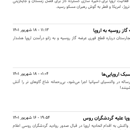
از فعالیت اروپا برای ذخیره سازی گسترده گاز برای فصل زمستان و جایگزینی
نروژ، امریکا و قطر به گوش رهبران مسکو رسید.
از روسیه به اروپا
11:13 - 18 شهریور 1401
رستان درباره قطع فوری عرضه گاز روسیه و به زانو درآمدن اروپا هشدار
بک اروپایی‌ها
01:04 - 18 شهریور 1401
له در والنسیای اسپانیا اجرا می‌شود، بی‌رحمانه شاخ گاوهای نر را آتش
شینند!
روپا علیه گردشگران روس
19:54 - 16 شهریور 1401
 واکنش به اقدام اتحادیه اروپا در قبال صدور روادید گردشگران روسی اعلام