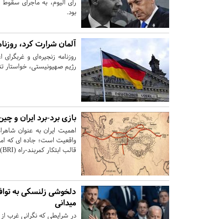
رأی الیوم، به ماجرای سقوط 
بود.
آلمان شرارت کرد، روزن
روزنامه زنجیره‌ای و غربگرای
رژیم صهیونیستی، خواستار تن
بازی برد-برد ایران و چین
اهمیت ایران به عنوان شاهرا
واقعیت است؛ جاده ای که امر
قالب ابتکار کمربند-راه (BRI) دوباره احیا کند.
دلخوشی زلنسکی به تواف
میدانی
در شرایطی که نگرانی غرب از ت