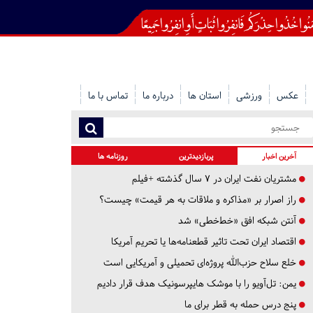
عکس
ورزشی
استان ها
درباره ما
تماس با ما
آخرین اخبار
پربازدیدترین
روزنامه ها
مشتریان نفت ایران در ۷ سال گذشته +فیلم
راز اصرار بر «مذاکره و ملاقات به هر قیمت» چیست؟
آنتن شبکه افق «خط‌خطی» شد
اقتصاد ایران تحت تاثیر قطعنامه‌ها یا تحریم‌ آمریکا
خلع سلاح حزب‌الله پروژه‌ای تحمیلی و آمریکایی است
یمن: تل‌آویو را با موشک هایپرسونیک هدف قرار دادیم
پنج درس‌ حمله به قطر برای ما