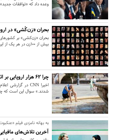
وعده داد که «توافقات جدید» با
بحران «زن‌کُشی» در اروپ
بحران «زن‌کشی» بر کشورهای ب
بیش از ۱۰۰زن در هر یک از این کشورها توسط همسر، شریک سابق یا وابستگان به قتل می‌رسند.
چرا 62 هزار اروپایی بر اثر گرما کشته شدند؟
شدند.» سوال این است که چرا
به بهانه نامزدی فیلم «عنکبوت
آخرین تلاش‌های مافیایی 
وقتی سکانس‌هایی از فیلم