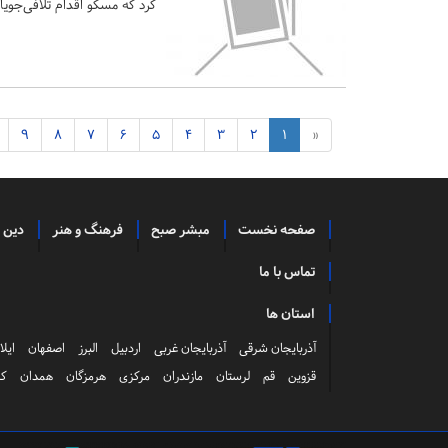
کرد که مسکو اقدام تلافی‌جویان
9
8
7
6
5
4
3
2
1
«
صفحه نخست
مبشر صبح
فرهنگ و هنر
دین 
تماس با ما
استان ها
آذربایجان شرقی
آذربایجان غربی
اردبیل
البرز
اصفهان
ایلا
قزوین
قم
لرستان
مازندران
مرکزی
هرمزگان
همدان
کر