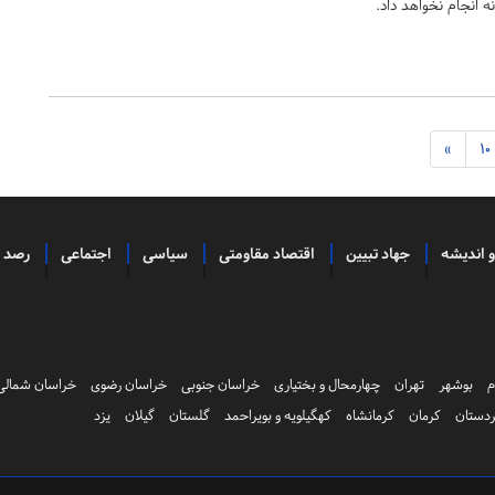
ه انجام نخواهد داد.
»
10
و اندیشه
جهاد تبیین
اقتصاد مقاومتی
سیاسی
اجتماعی
رصد
م
بوشهر
تهران
چهارمحال و بختیاری
خراسان جنوبی
خراسان رضوی
خراسان شمالی
دستان
کرمان
کرمانشاه
کهگیلویه و بویراحمد
گلستان
گیلان
یزد