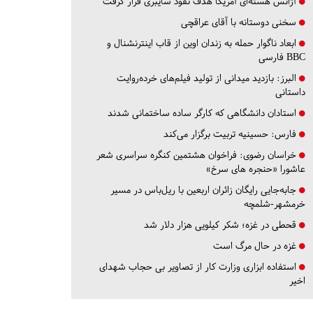
آژانس هسته‌ای آمریکا هدف نفوذ سایبری قرار گرفت
سخنی دوستانه با آقای عراقچی
ابعاد ناگوار حمله به زندان اوین از قاب اینترنشنال و
BBC فارسی
البرز:
بازدید میدانی از تولید فیلم‌های خرده‌روایت
داستانی
استادان دانشگاهی که کارگر ساده ساختمانی شدند
فارس:
حسینیه تربیت برگزار می‌کند
خراسان رضوی:
فراخوان هشتمین کنگره سراسری شعر
عاشورا «حنجره های سرخ»
جابه‌جایی رایگان زائران اربعین با ریل‌باس در مسیر
خرمشهر-شلمچه
قحطی در غزه؛ شکر کیلویی هزار دلار شد
غزه در حال مرگ است
استفاده ابزاری وزارت کار از تصاویر بی حجاب شهدای
اخیر