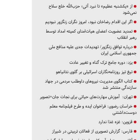
از «یکشنبه عظیم» تا نبرد آتی؛ حزب‌الله خلع سلاح
نمی‌شود
اگر این اقدام رضاخان نبود، امروز نگران زنگزور نبودیم
تمدید عضویت اعضای هیات‌امنای کمیته امداد توسط
رهبر انقلاب
درباره توافق زنگزور/ تهدیدات جدی علیه منافع ملی
جمهوری اسلامی ایران
یزد:
دوره جامع ترک گناه و تغییر عادت
تیغ تیز روزنامه‌نگاران اسرائیلی بر گلوی نتانیاهو
کتاب الگوی مدیریت نیروهای داوطلب مردمی در جهاد
سازندگی منتشر شد
تهران:
آموزش مهارت‌های حیاتی برای نجات جان+تصویر
خراسان رضوی:
فراخوان ایده و طرح فیلم‌نامه معلم
دوست‌داشتنی
قزوین:
غزه غذا ندارد
فارس:
گزارش تصویری از فعالان تربیتی در شیراز