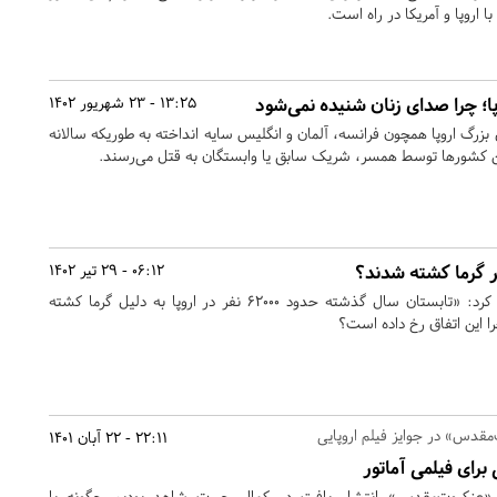
 اروپا و آمریکا در راه است.
ا؛ چرا صدای زنان شنیده نمی‌شود
13:25 - 23 شهریور 1402
زرگ اروپا همچون فرانسه، آلمان و انگلیس سایه انداخته به طوریکه سالانه
06:12 - 29 تیر 1402
اخیرا CNN در گزارشی اعلام کرد: «تابستان سال گذشته حدود ۶۲۰۰۰ نفر در اروپا به دلیل گرما کشته
 این اتفاق رخ داده است؟
‌مقدس» در جوایز فیلم اروپایی
22:11 - 22 آبان 1401
برای فیلمی آماتور
 «عنکبوت‌مقدس» انتشار یافت در کمال حیرت شاهد بودیم چگونه با