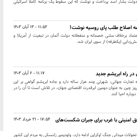
دولت بشار اسد پرداخت و نوشت که این سقوط یک برنامه کاملا اسرائیلی
امه اصلاح طلب پای روسیه نوشت!
11:52 - 13 آبان 1403
 اعتماد برخلاف مشی خصمانه و منفعلانه دولت آلمان در تبعیت از آمریکا و
ش‌زدایی (یکطرفه) از سوی ایران شد.
 در راه ابریشم جدید
11:17 - 6 آبان 1403
ه تجارت جهانی، شهرتی چند هزار ساله دارد و جاده ابریشم گواهی بر این
وز چین به عنوان دومین ابرقدرت اقتصادی جهان، در تلاش است تا آن را در
ق امنیتی با غرب برای جبران شکست‌های
17:54 - 21 خرداد 1403
حولات میدانی جنگ اوکراین ادامه دارد، ولودیمیر زلنسکی به مردم این کشور