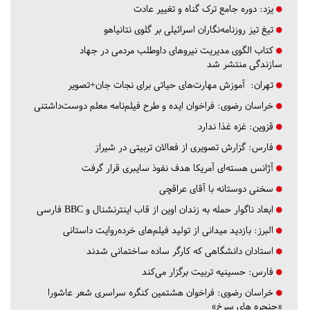
یزد:
دوره جامع ترک گناه و تغییر عادت
تیغ تیز روزنامه‌نگاران اسرائیلی بر گلوی نتانیاهو
کتاب الگوی مدیریت نیروهای داوطلب مردمی در جهاد
سازندگی منتشر شد
تهران:
آموزش مهارت‌های حیاتی برای نجات جان+تصویر
خراسان رضوی:
فراخوان ایده و طرح فیلم‌نامه معلم دوست‌داشتنی
قزوین:
غزه غذا ندارد
فارس:
گزارش تصویری از فعالان تربیتی در شیراز
آژانس هسته‌ای آمریکا هدف نفوذ سایبری قرار گرفت
سخنی دوستانه با آقای عراقچی
ابعاد ناگوار حمله به زندان اوین از قاب اینترنشنال و BBC فارسی
البرز:
بازدید میدانی از تولید فیلم‌های خرده‌روایت داستانی
استادان دانشگاهی که کارگر ساده ساختمانی شدند
فارس:
حسینیه تربیت برگزار می‌کند
خراسان رضوی:
فراخوان هشتمین کنگره سراسری شعر عاشورا
«حنجره های سرخ»