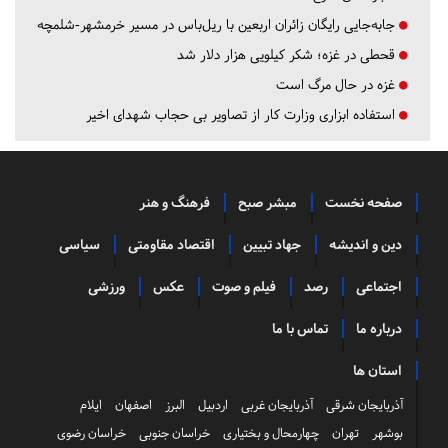
جابه‌جایی رایگان زائران اربعین با ریل‌باس در مسیر خرمشهر-شلمچه
قحطی در غزه؛ شکر کیلویی هزار دلار شد
غزه در حال مرگ است
استفاده ابزاری وزارت کار از تصاویر بی حجاب شهدای اخیر
صفحه نخست
مبشر صبح
فرهنگ و هنر
دین و اندیشه
جهاد تبیین
اقتصاد مقاومتی
سیاسی
اجتماعی
رصد
فیلم و صوت
عکس
ورزشی
درباره ما
تماس با ما
استان ها
آذربایجان شرقی
آذربایجان غربی
اردبیل
البرز
اصفهان
ایلام
بوشهر
تهران
چهارمحال و بختیاری
خراسان جنوبی
خراسان رضوی