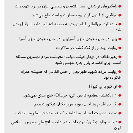
راه‌گذرهای ترانزیتی، سپر اقتصادی-سیاسی ایران در برابر تهدیدات
عراقچی از قانون فراتر رود، مجازات و استیضاح می‌شود
جشنواره بین‌المللی فیلم تورنتو به صحنه اعتراض علیه اسرائیل بدل
شد
چین در حال بلعیدن انرژی آسیاچین در حال بلعیدن انرژی آسیا
روایت روحانی از کلاه گشاد در مذاکرات
رهبرانقلاب در دیدار هیئت دولت: معیشت مردم مهمترین مسئله
است؛ برای انضباط بازار چاره‌اندیشی شود
روایت فرزند شهید طهرانچی از حس اتفاقی که همیشه همراه
خانواده بود
آي كيو يا اِي كيو؟!
از «یکشنبه عظیم» تا نبرد آتی؛ حزب‌الله خلع سلاح نمی‌شود
اگر این اقدام رضاخان نبود، امروز نگران زنگزور نبودیم
تمدید عضویت اعضای هیات‌امنای کمیته امداد توسط رهبر انقلاب
درباره توافق زنگزور/ تهدیدات جدی علیه منافع ملی جمهوری اسلامی
ایران