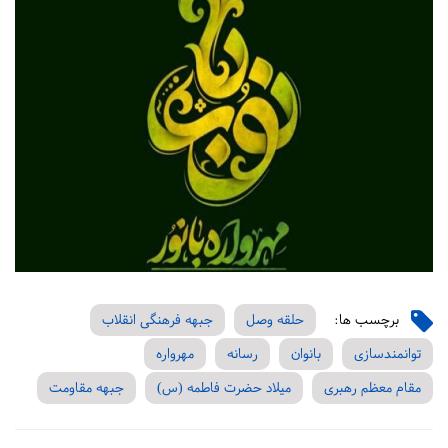
برچسب ها:
حلقه وصل
جبهه فرهنگی انقلاب
توانمندسازی
بانوان
رسانه
مهرواره
مقام معظم رهبری
میلاد حضرت فاطمه (س)
جبهه مقاومت