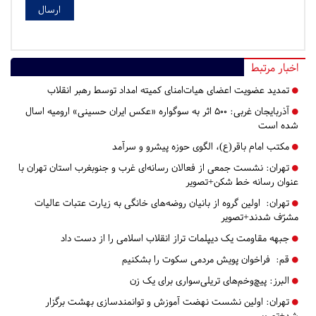
اخبار مرتبط
تمدید عضویت اعضای هیات‌امنای کمیته امداد توسط رهبر انقلاب
آذربایجان غربی:
۵۰۰ اثر به سوگواره «عکس ایران حسینی» ارومیه اسال
شده است
مکتب امام باقر(ع)، الگوی حوزه پیشرو و سرآمد
تهران:
نشست جمعی از فعالان رسانه‌ای غرب و جنوبغرب استان تهران با
عنوان رسانه خط شکن+تصویر
تهران:
اولین گروه از بانیان روضه‌های خانگی به زیارت عتبات عالیات
مشرّف شدند+تصویر
جبهه مقاومت یک دیپلمات تراز انقلاب اسلامی را از دست داد
قم:
فراخوان پویش مردمی سکوت را بشکنیم
البرز:
پیچ‌وخم‌های تریلی‌سواری برای یک زن
تهران:
اولین نشست نهضت آموزش و توانمندسازی بهشت برگزار
شد+تصویر