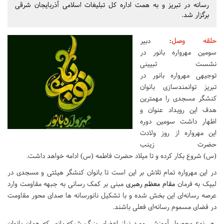
رسانه در تبریز و به همت اداره کل تبلیغات اسلامی آذربایجان شرقی
برگزار شد.
حلقه وصل
:
دبیر
سومین مهرواره بانور در
نشست تبیینی
توجیهی مهرواره بانور در
تبریز توانمندسازی بانوان
کنشگر مسجدی را مهمترین
هدف این رویداد عنوان و
اظهار داشت سومین دوره
این مهرواره از روز ولادت
حضرت زینب
(س) شروع بکار کرده و تا میلاد حضرت فاطمه (س) ادامه خواهد داشت.
در این مهرواره تمام تلاش بر این است تا بانوان کنشگر هیئتی و مسجدی در
لبیک به فرمان
مقام معظم رهبری
مبنی بر کمک رسانی به جبهه مقاومت وارد
عرصه رسانه‌ای این بخش شده و با تشکیل نانورسانه ها صدای محور مقاومت
در فضای مسموم رسانه‌ای فعلی باشند.
هر نوع محصول آموزشی مورد نیاز اعضای بزرگ شبکه بانور که همان بانوان