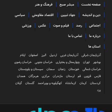
صفحه نخست
مبشر صبح
فرهنگ و هنر
دین و اندیشه
جهاد تبیین
اقتصاد مقاومتی
سیاسی
اجتماعی
رصد
فیلم و صوت
عکس
ورزشی
درباره ما
تماس با ما
استان ها
آذربایجان شرقی
آذربایجان غربی
اردبیل
البرز
اصفهان
ایلام
بوشهر
تهران
چهارمحال و بختیاری
خراسان جنوبی
خراسان رضوی
خراسان شمالی
خوزستان
زنجان
سمنان
سیستان و بلوچستان
فارس
قزوین
قم
لرستان
مازندران
مرکزی
هرمزگان
همدان
کردستان
کرمان
کرمانشاه
کهگیلویه و بویراحمد
گلستان
گیلان
یزد