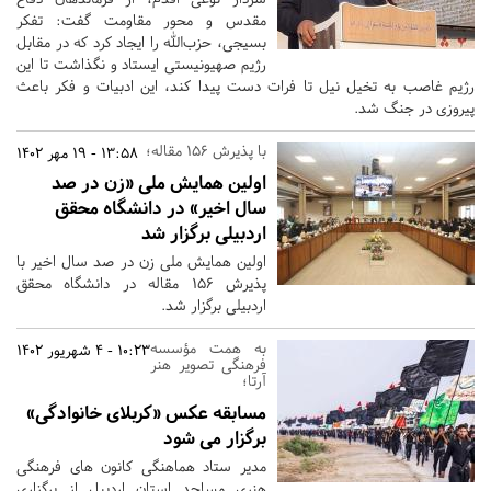
مقدس و محور مقاومت گفت: تفکر
بسیجی، حزب‌الله را ایجاد کرد که در مقابل
رژیم صهیونیستی ایستاد و نگذاشت تا این
رژیم غاصب به تخیل نیل تا فرات دست پیدا کند، این ادبیات و فکر باعث
پیروزی در جنگ شد.
با پذیرش ۱۵۶ مقاله؛
13:58 - 19 مهر 1402
اولین همایش ملی «زن در صد
سال اخیر» در دانشگاه محقق
اردبیلی برگزار شد
اولین همایش ملی زن در صد سال اخیر با
پذیرش ۱۵۶ مقاله در دانشگاه محقق
اردبیلی برگزار شد.
به همت مؤسسه
10:23 - 4 شهریور 1402
فرهنگی تصویر هنر
آرتا؛
مسابقه عکس «کربلای خانوادگی»
برگزار می شود
مدیر ستاد هماهنگی کانون های فرهنگی
هنری مساجد استان اردبیل از برگزاری