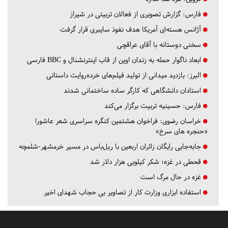
فارس:
گزارش تصویری از فعالان تربیتی در شیراز
آژانس هسته‌ای آمریکا هدف نفوذ سایبری قرار گرفت
سخنی دوستانه با آقای عراقچی
ابعاد ناگوار حمله به زندان اوین از قاب اینترنشنال و BBC فارسی
البرز:
بازدید میدانی از تولید فیلم‌های خرده‌روایت داستانی
استادان دانشگاهی که کارگر ساده ساختمانی شدند
فارس:
حسینیه تربیت برگزار می‌کند
خراسان رضوی:
فراخوان هشتمین کنگره سراسری شعر عاشورا
«حنجره های سرخ»
جابه‌جایی رایگان زائران اربعین با ریل‌باس در مسیر خرمشهر-شلمچه
قحطی در غزه؛ شکر کیلویی هزار دلار شد
غزه در حال مرگ است
استفاده ابزاری وزارت کار از تصاویر بی حجاب شهدای اخیر