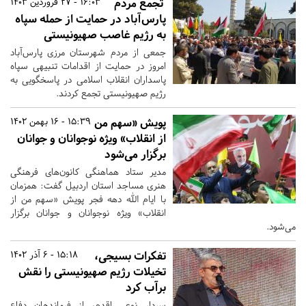
تجمع مردم
16:03 - 27 فروردین 1403
پارس‌آباد در حمایت از حمله سپاه
به رژیم غاصب صهیونیستی
جمعی از مردم شهرستان مرزی پارس‌آباد
امروز در حمایت از اقدامات تنبیهی سپاه
پاسداران انقلاب اسلامی در پاسخگویی به
رژیم صهیونیستی تجمع کردند.
پویش «سهم من
15:39 - 16 بهمن 1402
از انقلاب» ویژه نوجوانان و جوانان
برگزار می‌شود
مدیر ستاد هماهنگی کانون‌های فرهنگی
هنری مساجد استان اردبیل گفت: همزمان
با ایام الله دهه فجر پویش «سهم من از
انقلاب» ویژه نوجوانان و جوانان برگزار
می‌شود.
تفکرات بسیجی،
15:18 - 6 آذر 1402
تخیلات رژیم صهیونیستی را نقش
برآب کرد
سردار نوعی اقدم، از فرماندهان دفاع