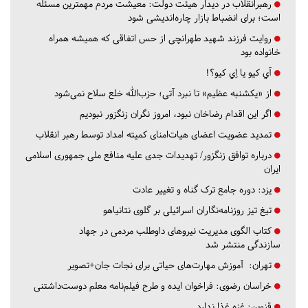
رهبرانقلاب در دیدار هیئت دولت: معیشت مردم مهمترین مسئله
است؛ برای انضباط بازار چاره‌اندیشی شود
روایت فرزند شهید طهرانچی از حس اتفاقی که همیشه همراه
خانواده بود
آي كيو يا اِي كيو؟!
از «یکشنبه عظیم» تا نبرد آتی؛ حزب‌الله خلع سلاح نمی‌شود
اگر این اقدام رضاخان نبود، امروز نگران زنگزور نبودیم
تمدید عضویت اعضای هیات‌امنای کمیته امداد توسط رهبر انقلاب
درباره توافق زنگزور/ تهدیدات جدی علیه منافع ملی جمهوری اسلامی
ایران
یزد:
دوره جامع ترک گناه و تغییر عادت
تیغ تیز روزنامه‌نگاران اسرائیلی بر گلوی نتانیاهو
کتاب الگوی مدیریت نیروهای داوطلب مردمی در جهاد
سازندگی منتشر شد
تهران:
آموزش مهارت‌های حیاتی برای نجات جان+تصویر
خراسان رضوی:
فراخوان ایده و طرح فیلم‌نامه معلم دوست‌داشتنی
قزوین:
غزه غذا ندارد