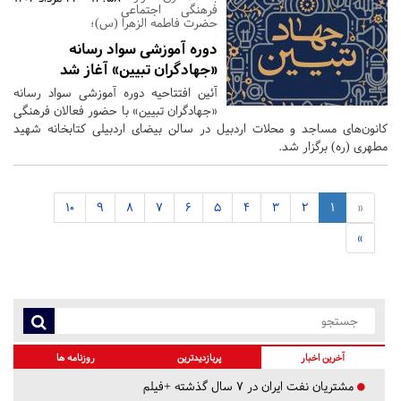
فرهنگی اجتماعی
حضرت فاطمه الزهرا (س)؛
دوره آموزشی سواد رسانه
«جهادگران تبیین» آغاز شد
آئین افتتاحیه دوره آموزشی سواد رسانه
«جهادگران تبیین» با حضور فعالان فرهنگی
کانون‌های مساجد و محلات اردبیل در سالن بیضای اردبیلی کتابخانه شهید
مطهری (ره) برگزار شد.
10
9
8
7
6
5
4
3
2
1
«
»
آخرین اخبار
پربازدیدترین
روزنامه ها
مشتریان نفت ایران در ۷ سال گذشته +فیلم