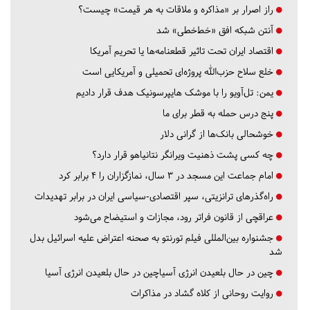
راز اصرار بر «مذاکره و ملاقات به هر قیمت» چیست؟
آنتن شبکه افق «خط‌خطی» شد
اقتصاد ایران تحت تاثیر قطعنامه‌ها یا تحریم‌ آمریکا
خلع سلاح حزب‌الله پروژه‌ای تحمیلی و آمریکایی است
یمن: تل‌آویو را با موشک هایپرسونیک هدف قرار دادیم
پنج درس‌ حمله به قطر برای ما
خوشحالی بانک‌ها از گرانی دلار
چه کسی پشت ذهنیت ویرانگر نتانیاهو قرار دارد؟
امام جماعت این مسجد در ۳ سال، نمازگزاران را ۴ برابر کرد
راه‌گذرهای ترانزیتی، سپر اقتصادی-سیاسی ایران در برابر تهدیدات
عراقچی از قانون فراتر رود، مجازات و استیضاح می‌شود
جشنواره بین‌المللی فیلم تورنتو به صحنه اعتراض علیه اسرائیل بدل
شد
چین در حال بلعیدن انرژی آسیاچین در حال بلعیدن انرژی آسیا
روایت روحانی از کلاه گشاد در مذاکرات