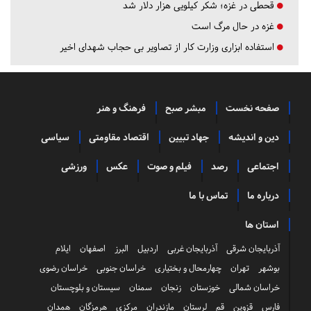
قحطی در غزه؛ شکر کیلویی هزار دلار شد
غزه در حال مرگ است
استفاده ابزاری وزارت کار از تصاویر بی حجاب شهدای اخیر
صفحه نخست
مبشر صبح
فرهنگ و هنر
دین و اندیشه
جهاد تبیین
اقتصاد مقاومتی
سیاسی
اجتماعی
رصد
فیلم و صوت
عکس
ورزشی
درباره ما
تماس با ما
استان ها
آذربایجان شرقی
آذربایجان غربی
اردبیل
البرز
اصفهان
ایلام
بوشهر
تهران
چهارمحال و بختیاری
خراسان جنوبی
خراسان رضوی
خراسان شمالی
خوزستان
زنجان
سمنان
سیستان و بلوچستان
فارس
قزوین
قم
لرستان
مازندران
مرکزی
هرمزگان
همدان