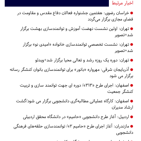
اخبار مرتبط
خراسان رضوی:
هفتمین جشنواره فعالان دفاع مقدس و مقاومت در
فضای مجازی برگزار می‌گردد
تهران:
اولین نشست نهضت آموزش و توانمندسازی بهشت برگزار
شد+تصویر
تهران:
نشست‌ تخصصیِ توانمندسازی خانواده «امیدی نو» برگزار
شد+تصویر
تهران:
دوره یک روزه رشد و تعالی محیا برگزار شد+ویدئو
آذربایجان شرقی:
مهرواره «بانور» برای توانمندسازی بانوان کنشگر رسانه
برگزار می شود
اصفهان:
اجرای طرح «313»/ دوره ای جهت توانمند سازی و تربیت
کنشگر جمعیت
اصفهان:
کارگاه عملیاتی مطالبه‌گری دانشجویی برگزار می شود/گشت
ارشاد مدیران
اردبیل:
آغاز طرح دانشجویی «حامیم» در دانشگاه محقق اردبیلی
مازندران:
آغاز اجرای طرح «حامیم ۲»/ توانمندسازی حلقه‌های فرهنگی
دانشجویی