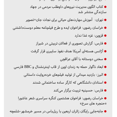
کتاب الگوی مدیریت نیروهای داوطلب مردمی در جهاد
سازندگی منتشر شد
تهران:
آموزش مهارت‌های حیاتی برای نجات جان+تصویر
خراسان رضوی:
فراخوان ایده و طرح فیلم‌نامه معلم دوست‌داشتنی
قزوین:
غزه غذا ندارد
فارس:
گزارش تصویری از فعالان تربیتی در شیراز
آژانس هسته‌ای آمریکا هدف نفوذ سایبری قرار گرفت
سخنی دوستانه با آقای عراقچی
ابعاد ناگوار حمله به زندان اوین از قاب اینترنشنال و BBC فارسی
البرز:
بازدید میدانی از تولید فیلم‌های خرده‌روایت داستانی
استادان دانشگاهی که کارگر ساده ساختمانی شدند
فارس:
حسینیه تربیت برگزار می‌کند
خراسان رضوی:
فراخوان هشتمین کنگره سراسری شعر عاشورا
«حنجره های سرخ»
جابه‌جایی رایگان زائران اربعین با ریل‌باس در مسیر خرمشهر-شلمچه