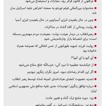
عراقچی از قانون فراتر رود، مجازات و استیضاح می‌شود
جشنواره بین‌المللی فیلم تورنتو به صحنه اعتراض علیه اسرائیل بدل
شد
چین در حال بلعیدن انرژی آسیاچین در حال بلعیدن انرژی آسیا
روایت روحانی از کلاه گشاد در مذاکرات
رهبرانقلاب در دیدار هیئت دولت: معیشت مردم مهمترین مسئله
است؛ برای انضباط بازار چاره‌اندیشی شود
روایت فرزند شهید طهرانچی از حس اتفاقی که همیشه همراه
خانواده بود
آي كيو يا اِي كيو؟!
از «یکشنبه عظیم» تا نبرد آتی؛ حزب‌الله خلع سلاح نمی‌شود
اگر این اقدام رضاخان نبود، امروز نگران زنگزور نبودیم
تمدید عضویت اعضای هیات‌امنای کمیته امداد توسط رهبر انقلاب
درباره توافق زنگزور/ تهدیدات جدی علیه منافع ملی جمهوری اسلامی
ایران
یزد:
دوره جامع ترک گناه و تغییر عادت
تیغ تیز روزنامه‌نگاران اسرائیلی بر گلوی نتانیاهو