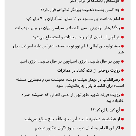
خوشحالی بانک‌ها از گرانی دلار
چه کسی پشت ذهنیت ویرانگر نتانیاهو قرار دارد؟
امام جماعت این مسجد در ۳ سال، نمازگزاران را ۴ برابر کرد
راه‌گذرهای ترانزیتی، سپر اقتصادی-سیاسی ایران در برابر تهدیدات
عراقچی از قانون فراتر رود، مجازات و استیضاح می‌شود
جشنواره بین‌المللی فیلم تورنتو به صحنه اعتراض علیه اسرائیل بدل
شد
چین در حال بلعیدن انرژی آسیاچین در حال بلعیدن انرژی آسیا
روایت روحانی از کلاه گشاد در مذاکرات
رهبرانقلاب در دیدار هیئت دولت: معیشت مردم مهمترین مسئله
است؛ برای انضباط بازار چاره‌اندیشی شود
روایت فرزند شهید طهرانچی از حس اتفاقی که همیشه همراه
خانواده بود
آي كيو يا اِي كيو؟!
از «یکشنبه عظیم» تا نبرد آتی؛ حزب‌الله خلع سلاح نمی‌شود
اگر این اقدام رضاخان نبود، امروز نگران زنگزور نبودیم