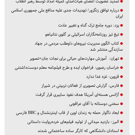
تمدید عضویت اعضای هیات‌امنای کمیته امداد توسط رهبر انقلاب
درباره توافق زنگزور/ تهدیدات جدی علیه منافع ملی جمهوری اسلامی
ایران
یزد:
دوره جامع ترک گناه و تغییر عادت
تیغ تیز روزنامه‌نگاران اسرائیلی بر گلوی نتانیاهو
کتاب الگوی مدیریت نیروهای داوطلب مردمی در جهاد
سازندگی منتشر شد
تهران:
آموزش مهارت‌های حیاتی برای نجات جان+تصویر
خراسان رضوی:
فراخوان ایده و طرح فیلم‌نامه معلم دوست‌داشتنی
قزوین:
غزه غذا ندارد
فارس:
گزارش تصویری از فعالان تربیتی در شیراز
آژانس هسته‌ای آمریکا هدف نفوذ سایبری قرار گرفت
سخنی دوستانه با آقای عراقچی
ابعاد ناگوار حمله به زندان اوین از قاب اینترنشنال و BBC فارسی
البرز:
بازدید میدانی از تولید فیلم‌های خرده‌روایت داستانی
استادان دانشگاهی که کارگر ساده ساختمانی شدند