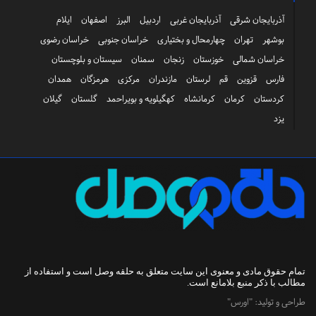
آذربایجان شرقی
آذربایجان غربی
اردبیل
البرز
اصفهان
ایلام
بوشهر
تهران
چهارمحال و بختیاری
خراسان جنوبی
خراسان رضوی
خراسان شمالی
خوزستان
زنجان
سمنان
سیستان و بلوچستان
فارس
قزوین
قم
لرستان
مازندران
مرکزی
هرمزگان
همدان
کردستان
کرمان
کرمانشاه
کهگیلویه و بویراحمد
گلستان
گیلان
یزد
تمام حقوق مادی و معنوی این سایت متعلق به
حلقه وصل
است و استفاده از
مطالب با ذکر منبع بلامانع است.
طراحی و تولید:
"اورس"