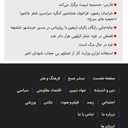
فارس:
حسینیه تربیت برگزار می‌کند
خراسان رضوی:
فراخوان هشتمین کنگره سراسری شعر عاشورا
«حنجره های سرخ»
جابه‌جایی رایگان زائران اربعین با ریل‌باس در مسیر خرمشهر-شلمچه
قحطی در غزه؛ شکر کیلویی هزار دلار شد
غزه در حال مرگ است
استفاده ابزاری وزارت کار از تصاویر بی حجاب شهدای اخیر
صفحه نخست
مبشر صبح
فرهنگ و هنر
دین و اندیشه
جهاد تبیین
اقتصاد مقاومتی
سیاسی
اجتماعی
رصد
فیلم و صوت
عکس
ورزشی
درباره ما
تماس با ما
استان ها