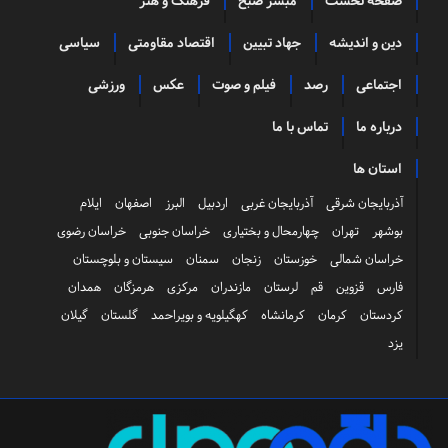
صفحه نخست
مبشر صبح
فرهنگ و هنر
دین و اندیشه
جهاد تبیین
اقتصاد مقاومتی
سیاسی
اجتماعی
رصد
فیلم و صوت
عکس
ورزشی
درباره ما
تماس با ما
استان ها
آذربایجان شرقی
آذربایجان غربی
اردبیل
البرز
اصفهان
ایلام
بوشهر
تهران
چهارمحال و بختیاری
خراسان جنوبی
خراسان رضوی
خراسان شمالی
خوزستان
زنجان
سمنان
سیستان و بلوچستان
فارس
قزوین
قم
لرستان
مازندران
مرکزی
هرمزگان
همدان
کردستان
کرمان
کرمانشاه
کهگیلویه و بویراحمد
گلستان
گیلان
یزد