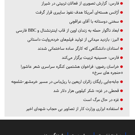
فارس:
گزارش تصویری از فعالان تربیتی در شیراز
آژانس هسته‌ای آمریکا هدف نفوذ سایبری قرار گرفت
سخنی دوستانه با آقای عراقچی
ابعاد ناگوار حمله به زندان اوین از قاب اینترنشنال و BBC فارسی
البرز:
بازدید میدانی از تولید فیلم‌های خرده‌روایت داستانی
استادان دانشگاهی که کارگر ساده ساختمانی شدند
فارس:
حسینیه تربیت برگزار می‌کند
خراسان رضوی:
فراخوان هشتمین کنگره سراسری شعر عاشورا
«حنجره های سرخ»
جابه‌جایی رایگان زائران اربعین با ریل‌باس در مسیر خرمشهر-شلمچه
قحطی در غزه؛ شکر کیلویی هزار دلار شد
غزه در حال مرگ است
استفاده ابزاری وزارت کار از تصاویر بی حجاب شهدای اخیر