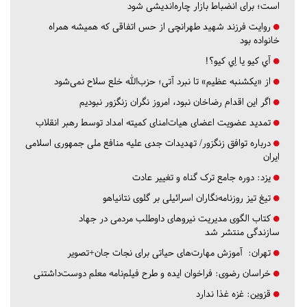
است؛ برای انضباط بازار چاره‌اندیشی شود
روایت فرزند شهید طهرانچی از حس اتفاقی که همیشه همراه
خانواده بود
آي كيو يا اِي كيو؟!
از «یکشنبه عظیم» تا نبرد آتی؛ حزب‌الله خلع سلاح نمی‌شود
اگر این اقدام رضاخان نبود، امروز نگران زنگزور نبودیم
تمدید عضویت اعضای هیات‌امنای کمیته امداد توسط رهبر انقلاب
درباره توافق زنگزور/ تهدیدات جدی علیه منافع ملی جمهوری اسلامی
ایران
یزد:
دوره جامع ترک گناه و تغییر عادت
تیغ تیز روزنامه‌نگاران اسرائیلی بر گلوی نتانیاهو
کتاب الگوی مدیریت نیروهای داوطلب مردمی در جهاد
سازندگی منتشر شد
تهران:
آموزش مهارت‌های حیاتی برای نجات جان+تصویر
خراسان رضوی:
فراخوان ایده و طرح فیلم‌نامه معلم دوست‌داشتنی
قزوین:
غزه غذا ندارد