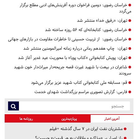
خراسان رضوی:
دومین فراخوان دوره آفرینش‌های ادبی مطلع برگزار
می‌گردد
تهران:
«رفیق خدا» منتشر شد
خراسان رضوی:
کتابخانه‌ای که ۵۶ روزه ساخته شد
خراسان رضوی:
از تربیت حسینی تا خاطرات مقاومت در بازارهای جهانی
تهران:
چاپ هفدهم رمانی درباره زمانه امیرالمومنین منتشر شد
تهران:
پویش کتابخوانی «کتاب پویا» با محوریت عید غدیر آغاز شد
شاعران در بیعت با شهید غیرت قصه جریحه‌دار میراث‌دار خون شهید
سرودند
قم:
مسابقه ملی کتابخوانی کتاب شهید عزیز برگزار می‌شود
فارس:
گزارش تصویری مراسم بزرگداشت شهدای خدمت
آخرین اخبار
پربازدیدترین
روزنامه ها
مشتریان نفت ایران در ۷ سال گذشته +فیلم
راز اصرار بر «مذاکره و ملاقات به هر قیمت» چیست؟