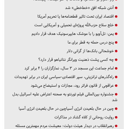
آنتن شبکه افق «خط‌خطی» شد
اقتصاد ایران تحت تاثیر قطعنامه‌ها یا تحریم‌ آمریکا
خلع سلاح حزب‌الله پروژه‌ای تحمیلی و آمریکایی است
یمن: تل‌آویو را با موشک هایپرسونیک هدف قرار دادیم
پنج درس‌ حمله به قطر برای ما
خوشحالی بانک‌ها از گرانی دلار
چه کسی پشت ذهنیت ویرانگر نتانیاهو قرار دارد؟
امام جماعت این مسجد در ۳ سال، نمازگزاران را ۴ برابر کرد
راه‌گذرهای ترانزیتی، سپر اقتصادی-سیاسی ایران در برابر تهدیدات
عراقچی از قانون فراتر رود، مجازات و استیضاح می‌شود
جشنواره بین‌المللی فیلم تورنتو به صحنه اعتراض علیه اسرائیل بدل
شد
چین در حال بلعیدن انرژی آسیاچین در حال بلعیدن انرژی آسیا
روایت روحانی از کلاه گشاد در مذاکرات
رهبرانقلاب در دیدار هیئت دولت: معیشت مردم مهمترین مسئله