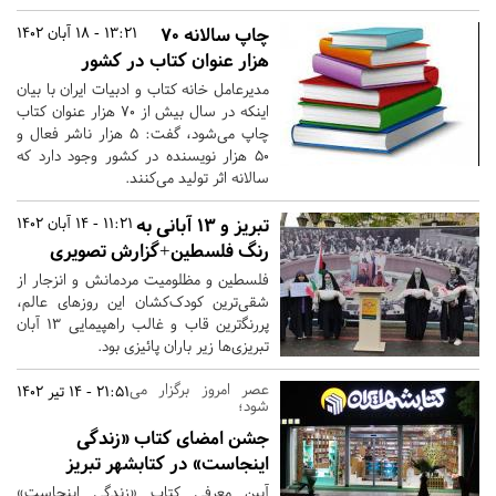
چاپ سالانه 70
13:21 - 18 آبان 1402
هزار عنوان کتاب در کشور
مدیرعامل خانه کتاب و ادبیات ایران با بیان
اینکه در سال بیش از ۷۰ هزار عنوان کتاب
چاپ می‌شود، گفت: ۵ هزار ناشر فعال و
۵۰ هزار نویسنده در کشور وجود دارد که
سالانه اثر تولید می‌کنند.
تبریز و ۱۳ آبانی به
11:21 - 14 آبان 1402
رنگ فلسطین+گزارش تصویری
فلسطین و مظلومیت مردمانش و انزجار از
شقی‌ترین کودک‌کشان این روزهای عالم،
پررنگ‍‌ترین قاب و غالب راهپیمایی ۱۳ آبان
تبریزی‌ها زیر باران پائیزی بود.
عصر امروز برگزار می
21:51 - 14 تیر 1402
شود؛
جشن امضای کتاب «زندگی
اینجاست» در کتابشهر تبریز
آیین معرفی کتاب «زندگی اینجاست»