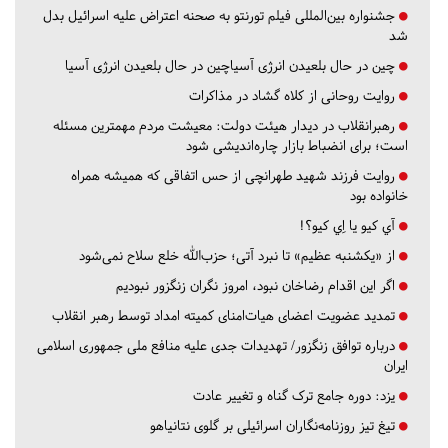
جشنواره بین‌المللی فیلم تورنتو به صحنه اعتراض علیه اسرائیل بدل
شد
چین در حال بلعیدن انرژی آسیاچین در حال بلعیدن انرژی آسیا
روایت روحانی از کلاه گشاد در مذاکرات
رهبرانقلاب در دیدار هیئت دولت: معیشت مردم مهمترین مسئله
است؛ برای انضباط بازار چاره‌اندیشی شود
روایت فرزند شهید طهرانچی از حس اتفاقی که همیشه همراه
خانواده بود
آي كيو يا اِي كيو؟!
از «یکشنبه عظیم» تا نبرد آتی؛ حزب‌الله خلع سلاح نمی‌شود
اگر این اقدام رضاخان نبود، امروز نگران زنگزور نبودیم
تمدید عضویت اعضای هیات‌امنای کمیته امداد توسط رهبر انقلاب
درباره توافق زنگزور/ تهدیدات جدی علیه منافع ملی جمهوری اسلامی
ایران
یزد:
دوره جامع ترک گناه و تغییر عادت
تیغ تیز روزنامه‌نگاران اسرائیلی بر گلوی نتانیاهو