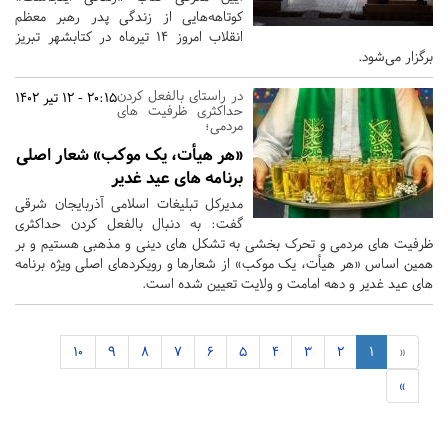
کوتاهه‌هایی از زندگی پدر رهبر معظم
انقلاب امروز 14 تیرماه در کتابشهر تبریز
برگزار می‌شود.
در راستای بالفعل کردن
20:15 - 12 تیر 1402
حداکثری ظرفیت های
مردمی؛
«هر هیأت، یک موکب» شعار اصلی
برنامه های عید غدیر
مدیرکل تبلیغات اسلامی آذربایجان شرقی
گفت: به دنبال بالفعل کردن حداکثری
ظرفیت های مردمی و تحرک بخشی به تشکل های دینی و مذهبی هستیم و بر
همین اساس «هر هیأت، یک موکب» از شعارها و رویکردهای اصلی ویژه برنامه
های عید غدیر و دهه امامت و ولایت تعیین شده است.
10
9
8
7
6
5
4
3
2
1
«
»