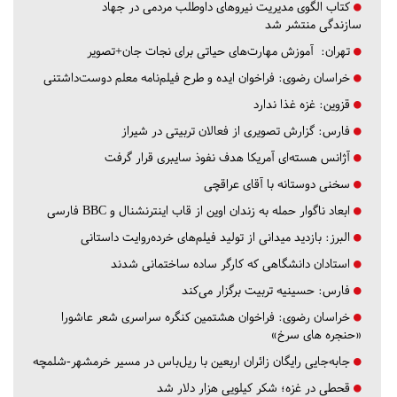
کتاب الگوی مدیریت نیروهای داوطلب مردمی در جهاد
سازندگی منتشر شد
تهران:
آموزش مهارت‌های حیاتی برای نجات جان+تصویر
خراسان رضوی:
فراخوان ایده و طرح فیلم‌نامه معلم دوست‌داشتنی
قزوین:
غزه غذا ندارد
فارس:
گزارش تصویری از فعالان تربیتی در شیراز
آژانس هسته‌ای آمریکا هدف نفوذ سایبری قرار گرفت
سخنی دوستانه با آقای عراقچی
ابعاد ناگوار حمله به زندان اوین از قاب اینترنشنال و BBC فارسی
البرز:
بازدید میدانی از تولید فیلم‌های خرده‌روایت داستانی
استادان دانشگاهی که کارگر ساده ساختمانی شدند
فارس:
حسینیه تربیت برگزار می‌کند
خراسان رضوی:
فراخوان هشتمین کنگره سراسری شعر عاشورا
«حنجره های سرخ»
جابه‌جایی رایگان زائران اربعین با ریل‌باس در مسیر خرمشهر-شلمچه
قحطی در غزه؛ شکر کیلویی هزار دلار شد