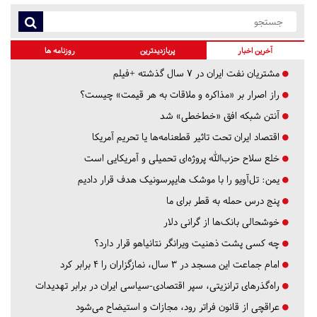
آخرین اخبار
پربازدیدترین
روزنامه ها
مشتریان نفت ایران در ۷ سال گذشته +فیلم
راز اصرار بر «مذاکره و ملاقات به هر قیمت» چیست؟
آنتن شبکه افق «خط‌خطی» شد
اقتصاد ایران تحت تاثیر قطعنامه‌ها یا تحریم‌ آمریکا
خلع سلاح حزب‌الله پروژه‌ای تحمیلی و آمریکایی است
یمن: تل‌آویو را با موشک هایپرسونیک هدف قرار دادیم
پنج درس‌ حمله به قطر برای ما
خوشحالی بانک‌ها از گرانی دلار
چه کسی پشت ذهنیت ویرانگر نتانیاهو قرار دارد؟
امام جماعت این مسجد در ۳ سال، نمازگزاران را ۴ برابر کرد
راه‌گذرهای ترانزیتی، سپر اقتصادی-سیاسی ایران در برابر تهدیدات
عراقچی از قانون فراتر رود، مجازات و استیضاح می‌شود