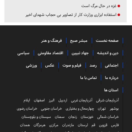
غزه در حال مرگ است
استفاده ابزاری وزارت کار از تصاویر بی حجاب شهدای اخیر
صفحه نخست
مبشر صبح
فرهنگ و هنر
دین و اندیشه
جهاد تبیین
اقتصاد مقاومتی
سیاسی
اجتماعی
رصد
فیلم و صوت
عکس
ورزشی
درباره ما
تماس با ما
استان ها
آذربایجان شرقی
آذربایجان غربی
اردبیل
البرز
اصفهان
ایلام
بوشهر
تهران
چهارمحال و بختیاری
خراسان جنوبی
خراسان رضوی
خراسان شمالی
خوزستان
زنجان
سمنان
سیستان و بلوچستان
فارس
قزوین
قم
لرستان
مازندران
مرکزی
هرمزگان
همدان