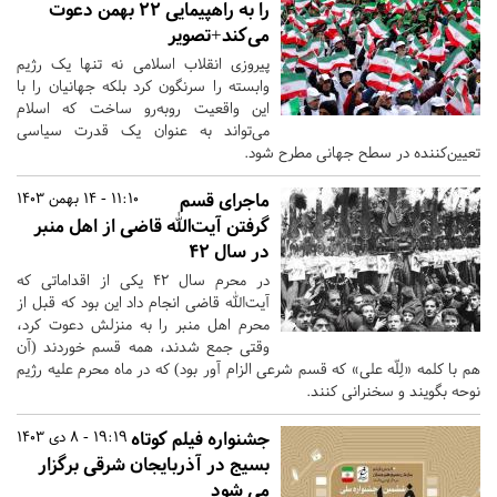
را به راهپیمایی ۲۲ بهمن دعوت
می‌کند+تصویر
پیروزی انقلاب اسلامی نه تنها یک رژیم
وابسته را سرنگون کرد بلکه جهانیان را با
این واقعیت روبه‌رو ساخت که اسلام
می‌تواند به عنوان یک قدرت سیاسی
تعیین‌کننده در سطح جهانی مطرح شود.
ماجرای قسم
11:10 - 14 بهمن 1403
گرفتن آیت‌الله قاضی از اهل منبر
در سال ۴۲
در محرم سال ۴۲ یکی از اقداماتی كه
آیت‌الله قاضى انجام داد این بود كه قبل از
محرم اهل منبر را به منزلش دعوت كرد،
وقتى جمع شدند، همه قسم خوردند (آن
هم با كلمه «لِلّه على» كه قسم شرعى الزام آور بود) كه در ماه محرم علیه رژیم
نوحه بگویند و سخنرانی کنند.
جشنواره فیلم کوتاه
19:19 - 8 دی 1403
بسیج در آذربایجان شرقی برگزار
می شود