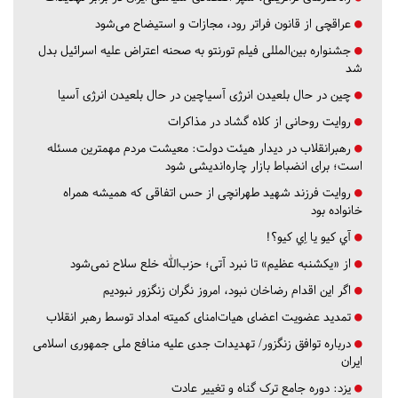
عراقچی از قانون فراتر رود، مجازات و استیضاح می‌شود
جشنواره بین‌المللی فیلم تورنتو به صحنه اعتراض علیه اسرائیل بدل
شد
چین در حال بلعیدن انرژی آسیاچین در حال بلعیدن انرژی آسیا
روایت روحانی از کلاه گشاد در مذاکرات
رهبرانقلاب در دیدار هیئت دولت: معیشت مردم مهمترین مسئله
است؛ برای انضباط بازار چاره‌اندیشی شود
روایت فرزند شهید طهرانچی از حس اتفاقی که همیشه همراه
خانواده بود
آي كيو يا اِي كيو؟!
از «یکشنبه عظیم» تا نبرد آتی؛ حزب‌الله خلع سلاح نمی‌شود
اگر این اقدام رضاخان نبود، امروز نگران زنگزور نبودیم
تمدید عضویت اعضای هیات‌امنای کمیته امداد توسط رهبر انقلاب
درباره توافق زنگزور/ تهدیدات جدی علیه منافع ملی جمهوری اسلامی
ایران
یزد:
دوره جامع ترک گناه و تغییر عادت