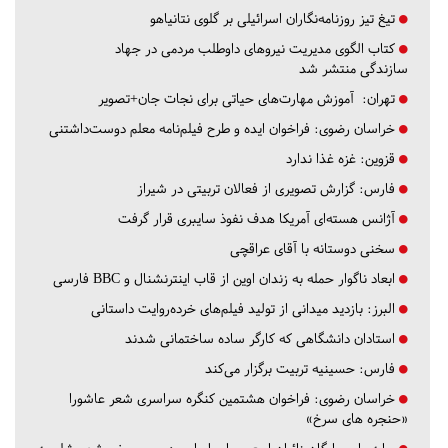
تیغ تیز روزنامه‌نگاران اسرائیلی بر گلوی نتانیاهو
کتاب الگوی مدیریت نیروهای داوطلب مردمی در جهاد
سازندگی منتشر شد
تهران:
آموزش مهارت‌های حیاتی برای نجات جان+تصویر
خراسان رضوی:
فراخوان ایده و طرح فیلم‌نامه معلم دوست‌داشتنی
قزوین:
غزه غذا ندارد
فارس:
گزارش تصویری از فعالان تربیتی در شیراز
آژانس هسته‌ای آمریکا هدف نفوذ سایبری قرار گرفت
سخنی دوستانه با آقای عراقچی
ابعاد ناگوار حمله به زندان اوین از قاب اینترنشنال و BBC فارسی
البرز:
بازدید میدانی از تولید فیلم‌های خرده‌روایت داستانی
استادان دانشگاهی که کارگر ساده ساختمانی شدند
فارس:
حسینیه تربیت برگزار می‌کند
خراسان رضوی:
فراخوان هشتمین کنگره سراسری شعر عاشورا
«حنجره های سرخ»