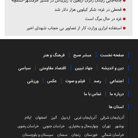
جابه‌جایی رایگان زائران اربعین با ریل‌باس در مسیر خرمشهر-شلمچه
قحطی در غزه؛ شکر کیلویی هزار دلار شد
غزه در حال مرگ است
استفاده ابزاری وزارت کار از تصاویر بی حجاب شهدای اخیر
صفحه نخست
مبشر صبح
فرهنگ و هنر
دین و اندیشه
جهاد تبیین
اقتصاد مقاومتی
سیاسی
اجتماعی
رصد
فیلم و صوت
عکس
ورزشی
درباره ما
تماس با ما
استان ها
آذربایجان شرقی
آذربایجان غربی
اردبیل
البرز
اصفهان
ایلام
بوشهر
تهران
چهارمحال و بختیاری
خراسان جنوبی
خراسان رضوی
خراسان شمالی
خوزستان
زنجان
سمنان
سیستان و بلوچستان