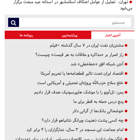
تهران:
تجلیل از عوامل اعتکاف اسلامشهر در آستانه عید مبعث برگزار
می‌شود
آخرین اخبار
پربازدیدترین
روزنامه ها
مشتریان نفت ایران در ۷ سال گذشته +فیلم
راز اصرار بر «مذاکره و ملاقات به هر قیمت» چیست؟
آنتن شبکه افق «خط‌خطی» شد
اقتصاد ایران تحت تاثیر قطعنامه‌ها یا تحریم‌ آمریکا
خلع سلاح حزب‌الله پروژه‌ای تحمیلی و آمریکایی است
یمن: تل‌آویو را با موشک هایپرسونیک هدف قرار دادیم
پنج درس‌ حمله به قطر برای ما
خوشحالی بانک‌ها از گرانی دلار
چه کسی پشت ذهنیت ویرانگر نتانیاهو قرار دارد؟
امام جماعت این مسجد در ۳ سال، نمازگزاران را ۴ برابر کرد
راه‌گذرهای ترانزیتی، سپر اقتصادی-سیاسی ایران در برابر تهدیدات