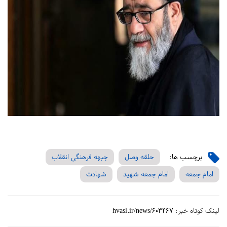
برچسب ها:
حلقه وصل
جبهه فرهنگی انقلاب
امام جمعه
امام جمعه شهید
شهادت
لینک کوتاه خبر:
hvasl.ir/news/603467