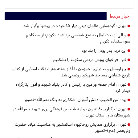
اخبار مرتبط
تهران:
گردهمایی عالمان دینی دیار ۱۵ خرداد در پیشوا برگزار شد
ریالی از بیت‌المال به نفع شخصی برداشت نکردم/ از جایگاهم
سوءاستفاده نکردم
این مرد،‌ پدر بودن را بلد بود
قم:
فراخوان پویش مردمی سکوت را بشکنیم
چهارمحال و بختیاری:
همزمان با آغاز هفته هنر انقلاب اسلامی از کتاب
تاریخ شفاهی مساجد شهرکرد رونمایی شد
تهران:
امام جمعه ورامین با رئیس و کادر بنیاد شهید و امور ایثارگران
دیدار کرد
یزد:
من الحبیب دانش آموزان اشکذری به رنگ نصرالله+تصویر
تهران:
برگزاری ۸۰ عنوان برنامه شاخص فرهنگی برای شهید نصرالله در
شهرستان های استان تهران
تهران:
برگزاری همایش روحانیون اسلامشهر به مناسبت میلاد حضرت
ولی‌عصر (عج)+تصویر