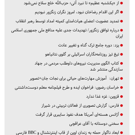
از «یکشنبه عظیم» تا نبرد آتی؛ حزب‌الله خلع سلاح نمی‌شود
اگر این اقدام رضاخان نبود، امروز نگران زنگزور نبودیم
تمدید عضویت اعضای هیات‌امنای کمیته امداد توسط رهبر انقلاب
درباره توافق زنگزور/ تهدیدات جدی علیه منافع ملی جمهوری اسلامی
ایران
یزد:
دوره جامع ترک گناه و تغییر عادت
تیغ تیز روزنامه‌نگاران اسرائیلی بر گلوی نتانیاهو
کتاب الگوی مدیریت نیروهای داوطلب مردمی در جهاد
سازندگی منتشر شد
تهران:
آموزش مهارت‌های حیاتی برای نجات جان+تصویر
خراسان رضوی:
فراخوان ایده و طرح فیلم‌نامه معلم دوست‌داشتنی
قزوین:
غزه غذا ندارد
فارس:
گزارش تصویری از فعالان تربیتی در شیراز
آژانس هسته‌ای آمریکا هدف نفوذ سایبری قرار گرفت
سخنی دوستانه با آقای عراقچی
ابعاد ناگوار حمله به زندان اوین از قاب اینترنشنال و BBC فارسی