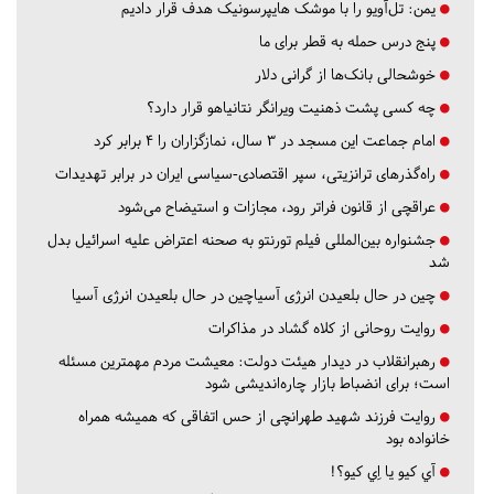
یمن: تل‌آویو را با موشک هایپرسونیک هدف قرار دادیم
پنج درس‌ حمله به قطر برای ما
خوشحالی بانک‌ها از گرانی دلار
چه کسی پشت ذهنیت ویرانگر نتانیاهو قرار دارد؟
امام جماعت این مسجد در ۳ سال، نمازگزاران را ۴ برابر کرد
راه‌گذرهای ترانزیتی، سپر اقتصادی-سیاسی ایران در برابر تهدیدات
عراقچی از قانون فراتر رود، مجازات و استیضاح می‌شود
جشنواره بین‌المللی فیلم تورنتو به صحنه اعتراض علیه اسرائیل بدل
شد
چین در حال بلعیدن انرژی آسیاچین در حال بلعیدن انرژی آسیا
روایت روحانی از کلاه گشاد در مذاکرات
رهبرانقلاب در دیدار هیئت دولت: معیشت مردم مهمترین مسئله
است؛ برای انضباط بازار چاره‌اندیشی شود
روایت فرزند شهید طهرانچی از حس اتفاقی که همیشه همراه
خانواده بود
آي كيو يا اِي كيو؟!