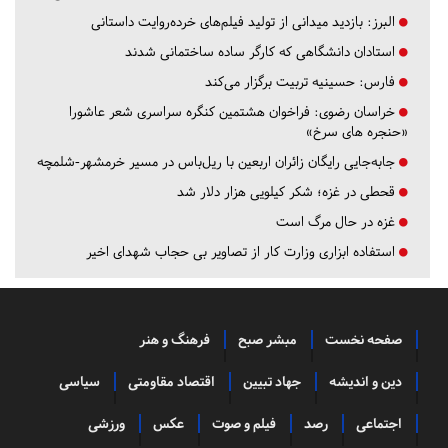
البرز:
بازدید میدانی از تولید فیلم‌های خرده‌روایت داستانی
استادان دانشگاهی که کارگر ساده ساختمانی شدند
فارس:
حسینیه تربیت برگزار می‌کند
خراسان رضوی:
فراخوان هشتمین کنگره سراسری شعر عاشورا
«حنجره های سرخ»
جابه‌جایی رایگان زائران اربعین با ریل‌باس در مسیر خرمشهر-شلمچه
قحطی در غزه؛ شکر کیلویی هزار دلار شد
غزه در حال مرگ است
استفاده ابزاری وزارت کار از تصاویر بی حجاب شهدای اخیر
صفحه نخست
مبشر صبح
فرهنگ و هنر
دین و اندیشه
جهاد تبیین
اقتصاد مقاومتی
سیاسی
اجتماعی
رصد
فیلم و صوت
عکس
ورزشی