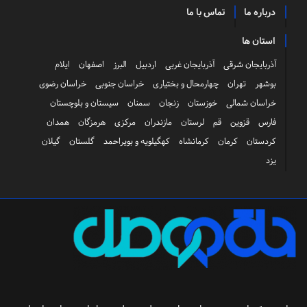
درباره ما
تماس با ما
استان ها
آذربایجان شرقی
آذربایجان غربی
اردبیل
البرز
اصفهان
ایلام
بوشهر
تهران
چهارمحال و بختیاری
خراسان جنوبی
خراسان رضوی
خراسان شمالی
خوزستان
زنجان
سمنان
سیستان و بلوچستان
فارس
قزوین
قم
لرستان
مازندران
مرکزی
هرمزگان
همدان
کردستان
کرمان
کرمانشاه
کهگیلویه و بویراحمد
گلستان
گیلان
یزد