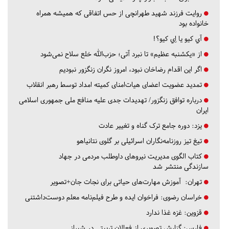
روایت فرزند شهید طهرانچی از حس اتفاقی که همیشه همراه
خانواده بود
آي كيو يا اِي كيو؟!
از «یکشنبه عظیم» تا نبرد آتی؛ حزب‌الله خلع سلاح نمی‌شود
اگر این اقدام رضاخان نبود، امروز نگران زنگزور نبودیم
تمدید عضویت اعضای هیات‌امنای کمیته امداد توسط رهبر انقلاب
درباره توافق زنگزور/ تهدیدات جدی علیه منافع ملی جمهوری اسلامی
ایران
یزد:
دوره جامع ترک گناه و تغییر عادت
تیغ تیز روزنامه‌نگاران اسرائیلی بر گلوی نتانیاهو
کتاب الگوی مدیریت نیروهای داوطلب مردمی در جهاد
سازندگی منتشر شد
تهران:
آموزش مهارت‌های حیاتی برای نجات جان+تصویر
خراسان رضوی:
فراخوان ایده و طرح فیلم‌نامه معلم دوست‌داشتنی
قزوین:
غزه غذا ندارد
فارس:
گزارش تصویری از فعالان تربیتی در شیراز