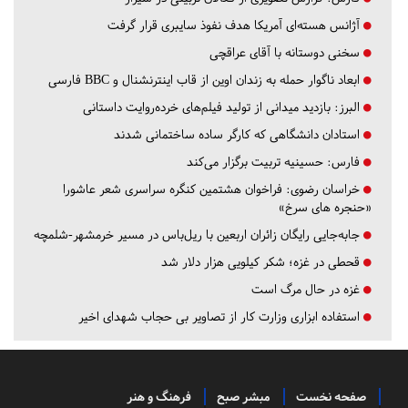
آژانس هسته‌ای آمریکا هدف نفوذ سایبری قرار گرفت
سخنی دوستانه با آقای عراقچی
ابعاد ناگوار حمله به زندان اوین از قاب اینترنشنال و BBC فارسی
البرز:
بازدید میدانی از تولید فیلم‌های خرده‌روایت داستانی
استادان دانشگاهی که کارگر ساده ساختمانی شدند
فارس:
حسینیه تربیت برگزار می‌کند
خراسان رضوی:
فراخوان هشتمین کنگره سراسری شعر عاشورا
«حنجره های سرخ»
جابه‌جایی رایگان زائران اربعین با ریل‌باس در مسیر خرمشهر-شلمچه
قحطی در غزه؛ شکر کیلویی هزار دلار شد
غزه در حال مرگ است
استفاده ابزاری وزارت کار از تصاویر بی حجاب شهدای اخیر
صفحه نخست
مبشر صبح
فرهنگ و هنر