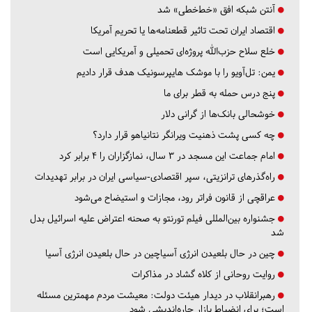
آنتن شبکه افق «خط‌خطی» شد
اقتصاد ایران تحت تاثیر قطعنامه‌ها یا تحریم‌ آمریکا
خلع سلاح حزب‌الله پروژه‌ای تحمیلی و آمریکایی است
یمن: تل‌آویو را با موشک هایپرسونیک هدف قرار دادیم
پنج درس‌ حمله به قطر برای ما
خوشحالی بانک‌ها از گرانی دلار
چه کسی پشت ذهنیت ویرانگر نتانیاهو قرار دارد؟
امام جماعت این مسجد در ۳ سال، نمازگزاران را ۴ برابر کرد
راه‌گذرهای ترانزیتی، سپر اقتصادی-سیاسی ایران در برابر تهدیدات
عراقچی از قانون فراتر رود، مجازات و استیضاح می‌شود
جشنواره بین‌المللی فیلم تورنتو به صحنه اعتراض علیه اسرائیل بدل
شد
چین در حال بلعیدن انرژی آسیاچین در حال بلعیدن انرژی آسیا
روایت روحانی از کلاه گشاد در مذاکرات
رهبرانقلاب در دیدار هیئت دولت: معیشت مردم مهمترین مسئله
است؛ برای انضباط بازار چاره‌اندیشی شود