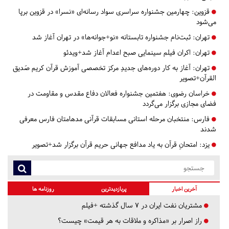
قزوین:
چهارمین جشنواره سراسری سواد رسانه‌ای «نسرا» در قزوین برپا
می‌شود
تهران:
ثبت‌نام جشنواره تابستانه «نو+جوانه‌ها» در تهران آغاز شد
تهران:
اکران فیلم سینمایی صبح اعدام آغاز شد+ویدئو
تهران:
آغاز به کار دوره‌های جدیدِ مرکز تخصصی آموزش قرآن کریم صَدیق
القرآن+تصویر
خراسان رضوی:
هفتمین جشنواره فعالان دفاع مقدس و مقاومت در
فضای مجازی برگزار می‌گردد
فارس:
منتخبان مرحله استانی مسابقات قرآنی مدهامتان فارس معرفی
شدند
یزد:
امتحانِ قرآن به یاد مدافع جهانی حریم قرآن برگزار شد+تصویر
آخرین اخبار
پربازدیدترین
روزنامه ها
مشتریان نفت ایران در ۷ سال گذشته +فیلم
راز اصرار بر «مذاکره و ملاقات به هر قیمت» چیست؟