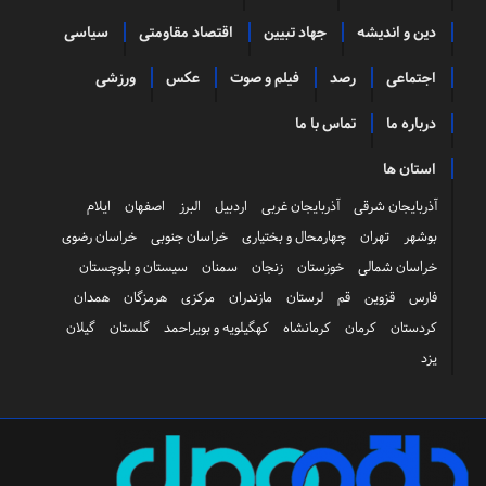
دین و اندیشه
جهاد تبیین
اقتصاد مقاومتی
سیاسی
اجتماعی
رصد
فیلم و صوت
عکس
ورزشی
درباره ما
تماس با ما
استان ها
آذربایجان شرقی
آذربایجان غربی
اردبیل
البرز
اصفهان
ایلام
بوشهر
تهران
چهارمحال و بختیاری
خراسان جنوبی
خراسان رضوی
خراسان شمالی
خوزستان
زنجان
سمنان
سیستان و بلوچستان
فارس
قزوین
قم
لرستان
مازندران
مرکزی
هرمزگان
همدان
کردستان
کرمان
کرمانشاه
کهگیلویه و بویراحمد
گلستان
گیلان
یزد