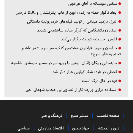
سخنی دوستانه با آقای عراقچی
ابعاد ناگوار حمله به زندان اوین از قاب اینترنشنال و BBC فارسی
البرز:
بازدید میدانی از تولید فیلم‌های خرده‌روایت داستانی
استادان دانشگاهی که کارگر ساده ساختمانی شدند
فارس:
حسینیه تربیت برگزار می‌کند
خراسان رضوی:
فراخوان هشتمین کنگره سراسری شعر عاشورا
«حنجره های سرخ»
جابه‌جایی رایگان زائران اربعین با ریل‌باس در مسیر خرمشهر-شلمچه
قحطی در غزه؛ شکر کیلویی هزار دلار شد
غزه در حال مرگ است
استفاده ابزاری وزارت کار از تصاویر بی حجاب شهدای اخیر
صفحه نخست
مبشر صبح
فرهنگ و هنر
دین و اندیشه
جهاد تبیین
اقتصاد مقاومتی
سیاسی