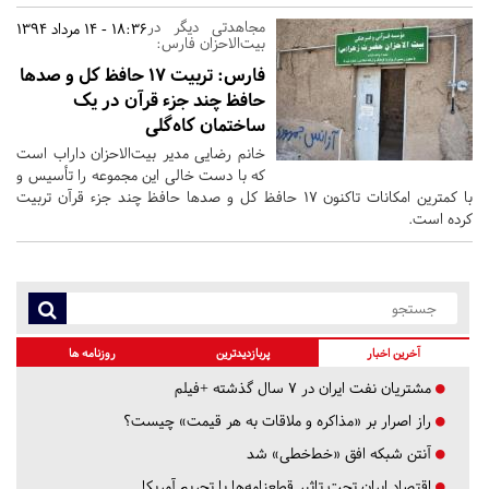
مجاهدتی دیگر در
18:36 - 14 مرداد 1394
بیت‌الاحزان فارس:
فارس:
تربیت ۱۷ حافظ کل و صد‌ها
حافظ چند جزء قرآن در یک
ساختمان کاه‌گلی
خانم رضایی مدیر بیت‌الاحزان داراب است
که با دست خالی این مجموعه را تأسیس و
با کمترین امکانات تاکنون ۱۷ حافظ‌ کل و صد‌ها حافظ چند جزء قرآن تربیت
کرده است.
آخرین اخبار
پربازدیدترین
روزنامه ها
مشتریان نفت ایران در ۷ سال گذشته +فیلم
راز اصرار بر «مذاکره و ملاقات به هر قیمت» چیست؟
آنتن شبکه افق «خط‌خطی» شد
اقتصاد ایران تحت تاثیر قطعنامه‌ها یا تحریم‌ آمریکا