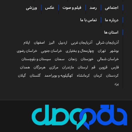
اجتماعی
رصد
فیلم و صوت
عکس
ورزشی
درباره ما
تماس با ما
استان ها
آذربایجان شرقی
آذربایجان غربی
اردبیل
البرز
اصفهان
ایلام
بوشهر
تهران
چهارمحال و بختیاری
خراسان جنوبی
خراسان رضوی
خراسان شمالی
خوزستان
زنجان
سمنان
سیستان و بلوچستان
فارس
قزوین
قم
لرستان
مازندران
مرکزی
هرمزگان
همدان
کردستان
کرمان
کرمانشاه
کهگیلویه و بویراحمد
گلستان
گیلان
یزد