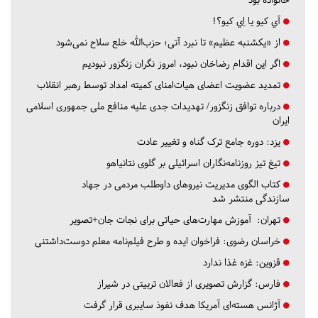
آي كيو يا اِي كيو؟!
از «یکشنبه عظیم» تا نبرد آتی؛ حزب‌الله خلع سلاح نمی‌شود
اگر این اقدام رضاخان نبود، امروز نگران زنگزور نبودیم
تمدید عضویت اعضای هیات‌امنای کمیته امداد توسط رهبر انقلاب
درباره توافق زنگزور/ تهدیدات جدی علیه منافع ملی جمهوری اسلامی
ایران
یزد:
دوره جامع ترک گناه و تغییر عادت
تیغ تیز روزنامه‌نگاران اسرائیلی بر گلوی نتانیاهو
کتاب الگوی مدیریت نیروهای داوطلب مردمی در جهاد
سازندگی منتشر شد
تهران:
آموزش مهارت‌های حیاتی برای نجات جان+تصویر
خراسان رضوی:
فراخوان ایده و طرح فیلم‌نامه معلم دوست‌داشتنی
قزوین:
غزه غذا ندارد
فارس:
گزارش تصویری از فعالان تربیتی در شیراز
آژانس هسته‌ای آمریکا هدف نفوذ سایبری قرار گرفت