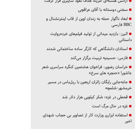
آژانس هسته‌ای آمریکا هدف نفوذ سایبری قرار گرفت
سخنی دوستانه با آقای عراقچی
ابعاد ناگوار حمله به زندان اوین از قاب اینترنشنال و
BBC فارسی
البرز:
بازدید میدانی از تولید فیلم‌های خرده‌روایت
داستانی
استادان دانشگاهی که کارگر ساده ساختمانی شدند
فارس:
حسینیه تربیت برگزار می‌کند
خراسان رضوی:
فراخوان هشتمین کنگره سراسری شعر
عاشورا «حنجره های سرخ»
جابه‌جایی رایگان زائران اربعین با ریل‌باس در مسیر
خرمشهر-شلمچه
قحطی در غزه؛ شکر کیلویی هزار دلار شد
غزه در حال مرگ است
استفاده ابزاری وزارت کار از تصاویر بی حجاب شهدای
اخیر