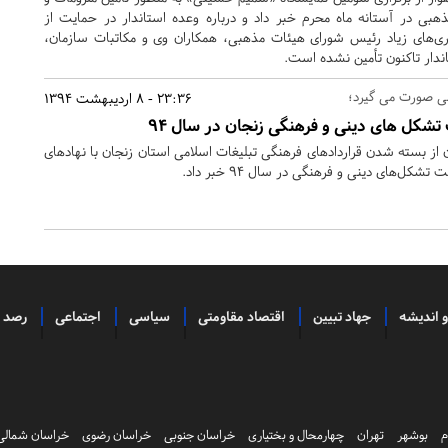
هبی در آستانه ماه محرم خبر داد و درباره وعده استاندار در حمایت از
ری‌های زیاد رئیس شورای هیئات مذهبی، همکاران وی و مکاتبات سازمان،
اندار تاکنون تأمین نشده است.
امی صورت می گیرد؛
23:36 - 8 اردیبهشت 1394
شکل های دینی و فرهنگی زنجان در سال 94
 از بسته شدن قراردادهای فرهنگی تبلیغات اسلامی استان زنجان با نهادهای
‌های دینی و فرهنگی در سال 94 خبر داد.
و اندیشه
جهاد تبیین
اقتصاد مقاومتی
سیاسی
اجتماعی
رصد
م
بوشهر
تهران
چهارمحال و بختیاری
خراسان جنوبی
خراسان رضوی
خراسان شمالی