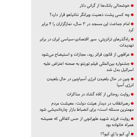
خوشحالی بانک‌ها از گرانی دلار
چه کسی پشت ذهنیت ویرانگر نتانیاهو قرار دارد؟
امام جماعت این مسجد در ۳ سال، نمازگزاران را ۴ برابر
کرد
راه‌گذرهای ترانزیتی، سپر اقتصادی-سیاسی ایران در برابر
تهدیدات
عراقچی از قانون فراتر رود، مجازات و استیضاح می‌شود
جشنواره بین‌المللی فیلم تورنتو به صحنه اعتراض علیه
اسرائیل بدل شد
چین در حال بلعیدن انرژی آسیاچین در حال بلعیدن
انرژی آسیا
روایت روحانی از کلاه گشاد در مذاکرات
رهبرانقلاب در دیدار هیئت دولت: معیشت مردم
مهمترین مسئله است؛ برای انضباط بازار چاره‌اندیشی شود
روایت فرزند شهید طهرانچی از حس اتفاقی که همیشه
همراه خانواده بود
آي كيو يا اِي كيو؟!