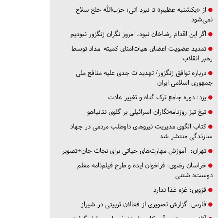
از «یکشنبه عظیم» تا نبرد آتی؛ حزب‌الله خلع سلاح
نمی‌شود
اگر این اقدام رضاخان نبود، امروز نگران زنگزور نبودیم
تمدید عضویت اعضای هیات‌امنای کمیته امداد توسط
رهبر انقلاب
درباره توافق زنگزور/ تهدیدات جدی علیه منافع ملی
جمهوری اسلامی ایران
یزد:
دوره جامع ترک گناه و تغییر عادت
تیغ تیز روزنامه‌نگاران اسرائیلی بر گلوی نتانیاهو
کتاب الگوی مدیریت نیروهای داوطلب مردمی در جهاد
سازندگی منتشر شد
تهران:
آموزش مهارت‌های حیاتی برای نجات جان+تصویر
خراسان رضوی:
فراخوان ایده و طرح فیلم‌نامه معلم
دوست‌داشتنی
قزوین:
غزه غذا ندارد
فارس:
گزارش تصویری از فعالان تربیتی در شیراز