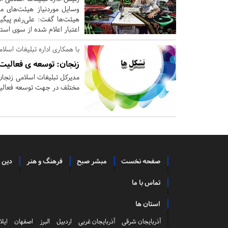
وسایل موردنیاز هیئت‌های مذ
هیئت‌ها گفت: علی‌رغم پیگی
اعتبار اعلام شده از سوی است
با همکاری اداره تبلیغات اسل
زنجان:
توسعه ی فعالیت ت
مدیرکل تبلیغات اسلامی زنجان
مختلف در جهت توسعه فعالیت تشکل
صفحه نخست
مبشر صبح
فرهنگ و هنر
دین 
تماس با ما
استان ها
آذربایجان شرقی
آذربایجان غربی
اردبیل
البرز
اصفهان
ایلا