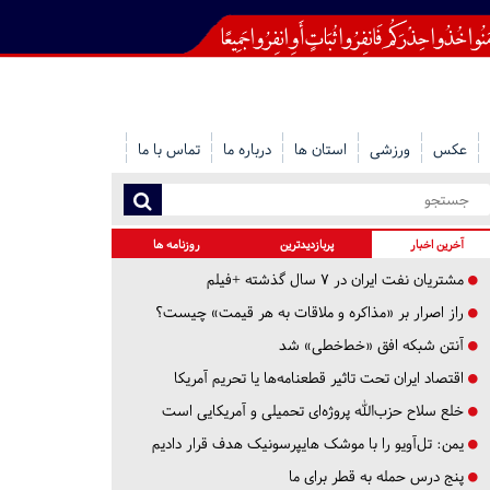
عکس
ورزشی
استان ها
درباره ما
تماس با ما
آخرین اخبار
پربازدیدترین
روزنامه ها
مشتریان نفت ایران در ۷ سال گذشته +فیلم
راز اصرار بر «مذاکره و ملاقات به هر قیمت» چیست؟
آنتن شبکه افق «خط‌خطی» شد
اقتصاد ایران تحت تاثیر قطعنامه‌ها یا تحریم‌ آمریکا
خلع سلاح حزب‌الله پروژه‌ای تحمیلی و آمریکایی است
یمن: تل‌آویو را با موشک هایپرسونیک هدف قرار دادیم
پنج درس‌ حمله به قطر برای ما