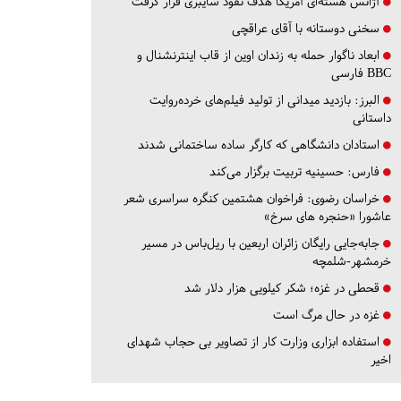
آژانس هسته‌ای آمریکا هدف نفوذ سایبری قرار گرفت
سخنی دوستانه با آقای عراقچی
ابعاد ناگوار حمله به زندان اوین از قاب اینترنشنال و
BBC فارسی
البرز:
بازدید میدانی از تولید فیلم‌های خرده‌روایت
داستانی
استادان دانشگاهی که کارگر ساده ساختمانی شدند
فارس:
حسینیه تربیت برگزار می‌کند
خراسان رضوی:
فراخوان هشتمین کنگره سراسری شعر
عاشورا «حنجره های سرخ»
جابه‌جایی رایگان زائران اربعین با ریل‌باس در مسیر
خرمشهر-شلمچه
قحطی در غزه؛ شکر کیلویی هزار دلار شد
غزه در حال مرگ است
استفاده ابزاری وزارت کار از تصاویر بی حجاب شهدای
اخیر