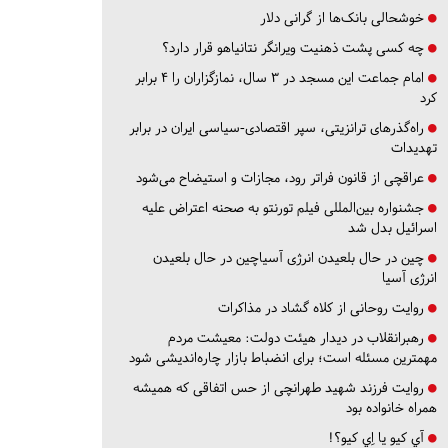
خوشحالی بانک‌ها از گرانی دلار
چه کسی پشت ذهنیت ویرانگر نتانیاهو قرار دارد؟
امام جماعت این مسجد در ۳ سال، نمازگزاران را ۴ برابر
کرد
راه‌گذرهای ترانزیتی، سپر اقتصادی-سیاسی ایران در برابر
تهدیدات
عراقچی از قانون فراتر رود، مجازات و استیضاح می‌شود
جشنواره بین‌المللی فیلم تورنتو به صحنه اعتراض علیه
اسرائیل بدل شد
چین در حال بلعیدن انرژی آسیاچین در حال بلعیدن
انرژی آسیا
روایت روحانی از کلاه گشاد در مذاکرات
رهبرانقلاب در دیدار هیئت دولت: معیشت مردم
مهمترین مسئله است؛ برای انضباط بازار چاره‌اندیشی شود
روایت فرزند شهید طهرانچی از حس اتفاقی که همیشه
همراه خانواده بود
آي كيو يا اِي كيو؟!