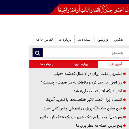
عکس
ورزشی
استان ها
درباره ما
تماس با ما
آخرین اخبار
پربازدیدترین
روزنامه ها
مشتریان نفت ایران در ۷ سال گذشته +فیلم
راز اصرار بر «مذاکره و ملاقات به هر قیمت» چیست؟
آنتن شبکه افق «خط‌خطی» شد
اقتصاد ایران تحت تاثیر قطعنامه‌ها یا تحریم‌ آمریکا
خلع سلاح حزب‌الله پروژه‌ای تحمیلی و آمریکایی است
یمن: تل‌آویو را با موشک هایپرسونیک هدف قرار دادیم
پنج درس‌ حمله به قطر برای ما