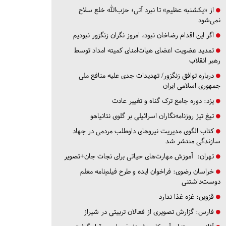
از «یکشنبه عظیم» تا نبرد آتی؛ حزب‌الله خلع سلاح
نمی‌شود
اگر این اقدام رضاخان نبود، امروز نگران زنگزور نبودیم
تمدید عضویت اعضای هیات‌امنای کمیته امداد توسط
رهبر انقلاب
درباره توافق زنگزور/ تهدیدات جدی علیه منافع ملی
جمهوری اسلامی ایران
یزد:
دوره جامع ترک گناه و تغییر عادت
تیغ تیز روزنامه‌نگاران اسرائیلی بر گلوی نتانیاهو
کتاب الگوی مدیریت نیروهای داوطلب مردمی در جهاد
سازندگی منتشر شد
تهران:
آموزش مهارت‌های حیاتی برای نجات جان+تصویر
خراسان رضوی:
فراخوان ایده و طرح فیلم‌نامه معلم
دوست‌داشتنی
قزوین:
غزه غذا ندارد
فارس:
گزارش تصویری از فعالان تربیتی در شیراز