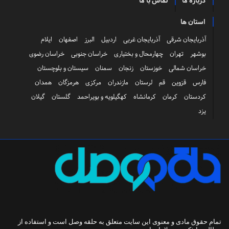
درباره ما
تماس با ما
استان ها
آذربایجان شرقی
آذربایجان غربی
اردبیل
البرز
اصفهان
ایلام
بوشهر
تهران
چهارمحال و بختیاری
خراسان جنوبی
خراسان رضوی
خراسان شمالی
خوزستان
زنجان
سمنان
سیستان و بلوچستان
فارس
قزوین
قم
لرستان
مازندران
مرکزی
هرمزگان
همدان
کردستان
کرمان
کرمانشاه
کهگیلویه و بویراحمد
گلستان
گیلان
یزد
تمام حقوق مادی و معنوی این سایت متعلق به
حلقه وصل
است و استفاده از