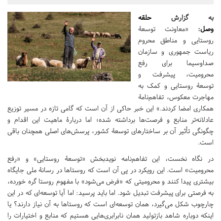
به گزارش
حلقه
وصل
:
«معاونت توسعۀ
روستایی و مناطق محروم
ریاست جمهوری و سازمان
صداوسیما برای رفع
محرومیت، پیشرفت و
توسعۀ روستایی و کمک به
مهاجرت معکوس، تفاهم‌نامۀ
همکاری امضا کردند.» این خبر حاکی از آن است که گامی تازه در مسیر توزیع
عادلانه‌تر منابع و فرصت‌ها برداشته شده؛ اما دربارۀ ماهیت این اقدام و
چگونگی تأثیر آن بر ساختارهای توسعۀ کشور، پرسش‌های اصلی همچنان باقی
است.
در نگاه نخست، این تفاهم‌نامه نویدبخش «توسعۀ روستایی» و «رفع
محرومیت» است. این رویکرد در پی آن است که روستاها در رسانۀ ملی جایگاه
بیشتری پیدا کنند و محرومیتی که «فرض می‌شود» با مفهوم روستا گره خورده،
به فرصتی برای پیشرفت تبدیل شود. اما باید پرسید: اما آیا توسعه‌ای که در این
چارچوب شکل می‌گیرد، همان توسعه‌ای است که روستاها به آن نیاز دارند؟ یا
اینکه دوباره شاهد بازتولید همان نابرابری‌هایی هستیم که منابع و اختیارات را