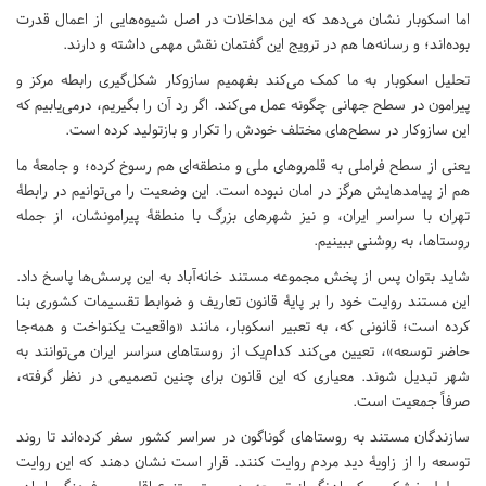
اما اسکوبار نشان می‌دهد که این مداخلات در اصل شیوه‌هایی از اعمال قدرت
بوده‌اند؛ و رسانه‌ها هم در ترویج این گفتمان نقش مهمی داشته و دارند.
تحلیل اسکوبار به ما کمک می‌کند بفهمیم سازوکار شکل‌گیری رابطه مرکز و
پیرامون در سطح جهانی چگونه عمل می‌کند. اگر رد آن را بگیریم، درمی‌یابیم که
این سازوکار در سطح‌های مختلف خودش را تکرار و بازتولید کرده است.
یعنی از سطح فراملی به قلمروهای ملی و منطقه‌ای هم رسوخ کرده؛ و جامعۀ ما
هم از پیامدهایش هرگز در امان نبوده است. این وضعیت را می‌توانیم در رابطۀ
تهران با سراسر ایران، و نیز شهرهای بزرگ با منطقۀ پیرامونشان، از جمله
روستاها، به روشنی ببینیم.
شاید بتوان پس از پخش مجموعه مستند خانه‌آباد به این پرسش‌ها پاسخ داد.
این مستند روایت خود را بر پایۀ قانون تعاریف و ضوابط تقسیمات کشوری بنا
کرده است؛ قانونی که، به تعبیر اسکوبار، مانند «واقعیت یکنواخت و همه‌جا
حاضر توسعه»، تعیین می‌کند کدام‌یک از روستاهای سراسر ایران می‌توانند به
شهر تبدیل شوند. معیاری که این قانون برای چنین تصمیمی در نظر گرفته،
صرفاً جمعیت است.
سازندگان مستند به روستاهای گوناگون در سراسر کشور سفر کرده‌اند تا روند
توسعه را از زاویۀ دید مردم روایت کنند. قرار است نشان دهند که این روایت