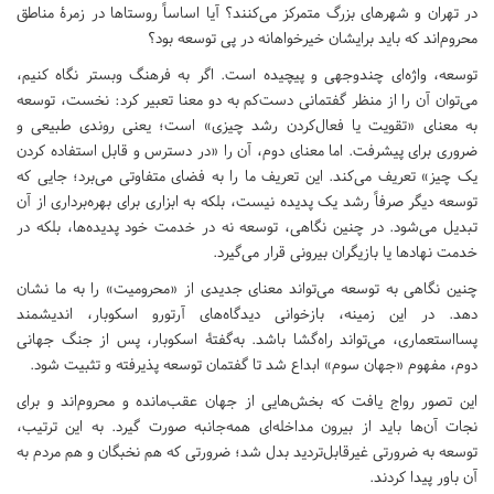
در تهران و شهرهای بزرگ متمرکز می‌کنند؟ آیا اساساً روستاها در زمرۀ مناطق
محروم‌اند که باید برایشان خیرخواهانه در پی توسعه بود؟
توسعه، واژه‌ای چندوجهی و پیچیده است. اگر به فرهنگ وبستر نگاه کنیم،
می‌توان آن را از منظر گفتمانی دست‌کم به دو معنا تعبیر کرد: نخست، توسعه
به معنای «تقویت یا فعال‌کردن رشد چیزی» است؛ یعنی روندی طبیعی و
ضروری برای پیشرفت. اما معنای دوم، آن را «در دسترس و قابل استفاده کردن
یک چیز» تعریف می‌کند. این تعریف ما را به فضای متفاوتی می‌برد؛ جایی که
توسعه دیگر صرفاً رشد یک پدیده نیست، بلکه به ابزاری برای بهره‌برداری از آن
تبدیل می‌شود. در چنین نگاهی، توسعه نه در خدمت خود پدیده‌ها، بلکه در
خدمت نهادها یا بازیگران بیرونی قرار می‌گیرد.
چنین نگاهی به توسعه می‌تواند معنای جدیدی از «محرومیت» را به ما نشان
دهد. در این زمینه، بازخوانی دیدگاه‌های آرتورو اسکوبار، اندیشمند
پسااستعماری، می‌تواند راه‌گشا باشد. به‌گفتۀ اسکوبار، پس از جنگ جهانی
دوم، مفهوم «جهان سوم» ابداع شد تا گفتمان توسعه پذیرفته و تثبیت شود.
این تصور رواج یافت که بخش‌هایی از جهان عقب‌مانده و محروم‌اند و برای
نجات آن‌ها باید از بیرون مداخله‌ای همه‌جانبه صورت گیرد. به این ترتیب،
توسعه به ضرورتی غیرقابل‌تردید بدل شد؛ ضرورتی که هم نخبگان و هم مردم به
آن باور پیدا کردند.