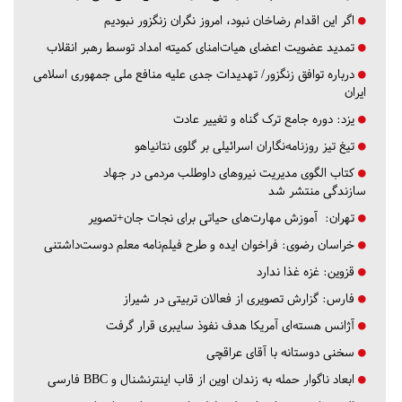
اگر این اقدام رضاخان نبود، امروز نگران زنگزور نبودیم
تمدید عضویت اعضای هیات‌امنای کمیته امداد توسط رهبر انقلاب
درباره توافق زنگزور/ تهدیدات جدی علیه منافع ملی جمهوری اسلامی
ایران
یزد:
دوره جامع ترک گناه و تغییر عادت
تیغ تیز روزنامه‌نگاران اسرائیلی بر گلوی نتانیاهو
کتاب الگوی مدیریت نیروهای داوطلب مردمی در جهاد
سازندگی منتشر شد
تهران:
آموزش مهارت‌های حیاتی برای نجات جان+تصویر
خراسان رضوی:
فراخوان ایده و طرح فیلم‌نامه معلم دوست‌داشتنی
قزوین:
غزه غذا ندارد
فارس:
گزارش تصویری از فعالان تربیتی در شیراز
آژانس هسته‌ای آمریکا هدف نفوذ سایبری قرار گرفت
سخنی دوستانه با آقای عراقچی
ابعاد ناگوار حمله به زندان اوین از قاب اینترنشنال و BBC فارسی