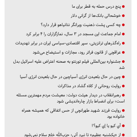
پنج درس‌ حمله به قطر برای ما
خوشحالی بانک‌ها از گرانی دلار
چه کسی پشت ذهنیت ویرانگر نتانیاهو قرار دارد؟
امام جماعت این مسجد در ۳ سال، نمازگزاران را ۴ برابر کرد
راه‌گذرهای ترانزیتی، سپر اقتصادی-سیاسی ایران در برابر تهدیدات
عراقچی از قانون فراتر رود، مجازات و استیضاح می‌شود
جشنواره بین‌المللی فیلم تورنتو به صحنه اعتراض علیه اسرائیل بدل
شد
چین در حال بلعیدن انرژی آسیاچین در حال بلعیدن انرژی آسیا
روایت روحانی از کلاه گشاد در مذاکرات
رهبرانقلاب در دیدار هیئت دولت: معیشت مردم مهمترین مسئله
است؛ برای انضباط بازار چاره‌اندیشی شود
روایت فرزند شهید طهرانچی از حس اتفاقی که همیشه همراه
خانواده بود
آي كيو يا اِي كيو؟!
از «یکشنبه عظیم» تا نبرد آتی؛ حزب‌الله خلع سلاح نمی‌شود