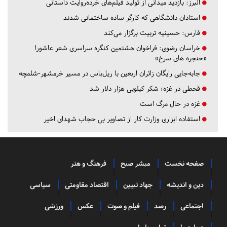
البرز:
بازدید میدانی از تولید فیلم‌های خرده‌روایت داستانی
استادان دانشگاهی که کارگر ساده ساختمانی شدند
فارس:
حسینیه تربیت برگزار می‌کند
خراسان رضوی:
فراخوان هشتمین کنگره سراسری شعر عاشورا
«حنجره های سرخ»
جابه‌جایی رایگان زائران اربعین با ریل‌باس در مسیر خرمشهر-شلمچه
قحطی در غزه؛ شکر کیلویی هزار دلار شد
غزه در حال مرگ است
استفاده ابزاری وزارت کار از تصاویر بی حجاب شهدای اخیر
صفحه نخست
مبشر صبح
فرهنگ و هنر
دین و اندیشه
جهاد تبیین
اقتصاد مقاومتی
سیاسی
اجتماعی
رصد
فیلم و صوت
عکس
ورزشی