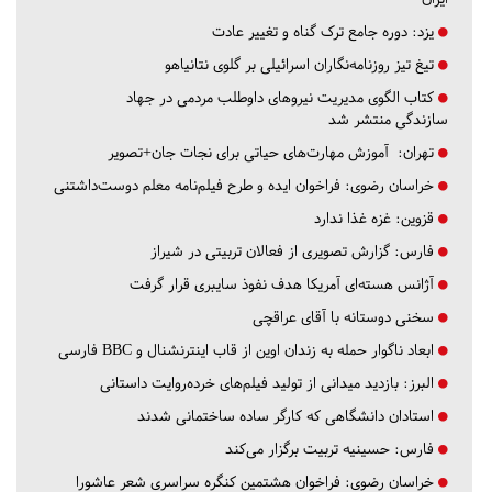
یزد:
دوره جامع ترک گناه و تغییر عادت
تیغ تیز روزنامه‌نگاران اسرائیلی بر گلوی نتانیاهو
کتاب الگوی مدیریت نیروهای داوطلب مردمی در جهاد
سازندگی منتشر شد
تهران:
آموزش مهارت‌های حیاتی برای نجات جان+تصویر
خراسان رضوی:
فراخوان ایده و طرح فیلم‌نامه معلم دوست‌داشتنی
قزوین:
غزه غذا ندارد
فارس:
گزارش تصویری از فعالان تربیتی در شیراز
آژانس هسته‌ای آمریکا هدف نفوذ سایبری قرار گرفت
سخنی دوستانه با آقای عراقچی
ابعاد ناگوار حمله به زندان اوین از قاب اینترنشنال و BBC فارسی
البرز:
بازدید میدانی از تولید فیلم‌های خرده‌روایت داستانی
استادان دانشگاهی که کارگر ساده ساختمانی شدند
فارس:
حسینیه تربیت برگزار می‌کند
خراسان رضوی:
فراخوان هشتمین کنگره سراسری شعر عاشورا