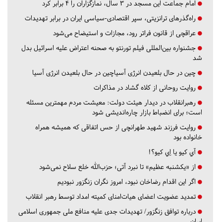
امام جماعت این مسجد در ۳ سال، نمازگزاران را ۴ برابر کرد
راه‌گذرهای ترانزیتی، سپر اقتصادی-سیاسی ایران در برابر تهدیدات
عراقچی از قانون فراتر رود، مجازات و استیضاح می‌شود
جشنواره بین‌المللی فیلم تورنتو به صحنه اعتراض علیه اسرائیل بدل
شد
چین در حال بلعیدن انرژی آسیاچین در حال بلعیدن انرژی آسیا
روایت روحانی از کلاه گشاد در مذاکرات
رهبرانقلاب در دیدار هیئت دولت: معیشت مردم مهمترین مسئله
است؛ برای انضباط بازار چاره‌اندیشی شود
روایت فرزند شهید طهرانچی از حس اتفاقی که همیشه همراه
خانواده بود
آي كيو يا اِي كيو؟!
از «یکشنبه عظیم» تا نبرد آتی؛ حزب‌الله خلع سلاح نمی‌شود
اگر این اقدام رضاخان نبود، امروز نگران زنگزور نبودیم
تمدید عضویت اعضای هیات‌امنای کمیته امداد توسط رهبر انقلاب
درباره توافق زنگزور/ تهدیدات جدی علیه منافع ملی جمهوری اسلامی
ایران