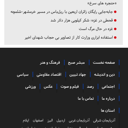
«حنجره های سرخ»
جابه‌جایی رایگان زائران اربعین با ریل‌باس در مسیر خرمشهر-شلمچه
قحطی در غزه؛ شکر کیلویی هزار دلار شد
غزه در حال مرگ است
استفاده ابزاری وزارت کار از تصاویر بی حجاب شهدای اخیر
صفحه نخست
مبشر صبح
فرهنگ و هنر
دین و اندیشه
جهاد تبیین
اقتصاد مقاومتی
سیاسی
اجتماعی
رصد
فیلم و صوت
عکس
ورزشی
درباره ما
تماس با ما
استان ها
آذربایجان شرقی
آذربایجان غربی
اردبیل
البرز
اصفهان
ایلام