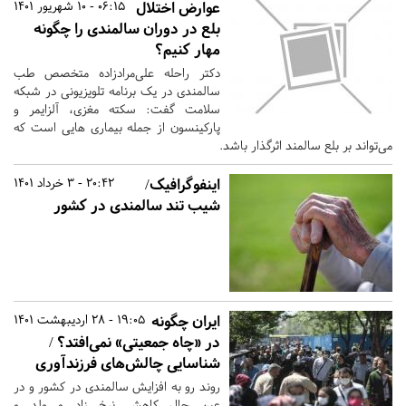
عوارض اختلال
06:15 - 10 شهریور 1401
بلع در دوران سالمندی را چگونه
مهار کنیم؟
دکتر راحله علی‌مرادزاده متخصص طب
سالمندی در یک برنامه تلویزیونی در شبکه
سلامت گفت: سکته مغزی، آلزایمر و
پارکینسون از جمله بیماری هایی است که
می‌تواند بر بلع سالمند اثرگذار باشد.
اینفوگرافیک/
20:42 - 3 خرداد 1401
شیب تند سالمندی در کشور
ایران چگونه
19:05 - 28 اردیبهشت 1401
در «چاه جمعیتی» نمی‌افتد؟ /
شناسایی چالش‌های فرزندآوری
روند رو به افزایش سالمندی در کشور و در
عین حال کاهش نرخ زاد و ولد و