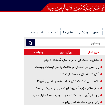
عکس
ورزشی
استان ها
درباره ما
تماس با ما
آخرین اخبار
پربازدیدترین
روزنامه ها
مشتریان نفت ایران در ۷ سال گذشته +فیلم
راز اصرار بر «مذاکره و ملاقات به هر قیمت» چیست؟
آنتن شبکه افق «خط‌خطی» شد
اقتصاد ایران تحت تاثیر قطعنامه‌ها یا تحریم‌ آمریکا
خلع سلاح حزب‌الله پروژه‌ای تحمیلی و آمریکایی است
یمن: تل‌آویو را با موشک هایپرسونیک هدف قرار دادیم
پنج درس‌ حمله به قطر برای ما