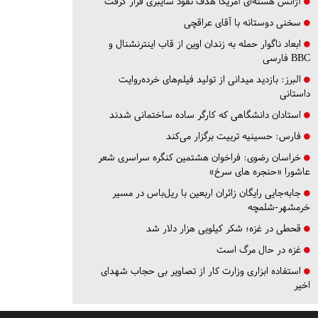
آژانس هسته‌ای آمریکا هدف نفوذ سایبری قرار گرفت
سخنی دوستانه با آقای عراقچی
ابعاد ناگوار حمله به زندان اوین از قاب اینترنشنال و
BBC فارسی
البرز:
بازدید میدانی از تولید فیلم‌های خرده‌روایت
داستانی
استادان دانشگاهی که کارگر ساده ساختمانی شدند
فارس:
حسینیه تربیت برگزار می‌کند
خراسان رضوی:
فراخوان هشتمین کنگره سراسری شعر
عاشورا «حنجره های سرخ»
جابه‌جایی رایگان زائران اربعین با ریل‌باس در مسیر
خرمشهر-شلمچه
قحطی در غزه؛ شکر کیلویی هزار دلار شد
غزه در حال مرگ است
استفاده ابزاری وزارت کار از تصاویر بی حجاب شهدای
اخیر