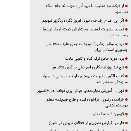
از «یکشنبه عظیم» تا نبرد آتی؛ حزب‌الله خلع سلاح
نمی‌شود
اگر این اقدام رضاخان نبود، امروز نگران زنگزور نبودیم
تمدید عضویت اعضای هیات‌امنای کمیته امداد توسط
رهبر انقلاب
درباره توافق زنگزور/ تهدیدات جدی علیه منافع ملی
جمهوری اسلامی ایران
یزد:
دوره جامع ترک گناه و تغییر عادت
تیغ تیز روزنامه‌نگاران اسرائیلی بر گلوی نتانیاهو
کتاب الگوی مدیریت نیروهای داوطلب مردمی در جهاد
سازندگی منتشر شد
تهران:
آموزش مهارت‌های حیاتی برای نجات جان+تصویر
خراسان رضوی:
فراخوان ایده و طرح فیلم‌نامه معلم
دوست‌داشتنی
قزوین:
غزه غذا ندارد
فارس:
گزارش تصویری از فعالان تربیتی در شیراز