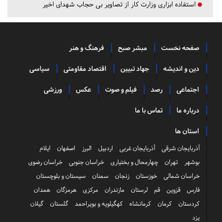
استفاده ابزاری وزارت کار از تصاویر بی حجاب شهدای اخیر
صفحه نخست
مبشر صبح
فرهنگ و هنر
دین و اندیشه
جهاد تبیین
اقتصاد مقاومتی
سیاسی
اجتماعی
رصد
فیلم و صوت
عکس
ورزشی
درباره ما
تماس با ما
استان ها
آذربایجان شرقی
آذربایجان غربی
اردبیل
البرز
اصفهان
ایلام
بوشهر
تهران
چهارمحال و بختیاری
خراسان جنوبی
خراسان رضوی
خراسان شمالی
خوزستان
زنجان
سمنان
سیستان و بلوچستان
فارس
قزوین
قم
لرستان
مازندران
مرکزی
هرمزگان
همدان
کردستان
کرمان
کرمانشاه
کهگیلویه و بویراحمد
گلستان
گیلان
یزد