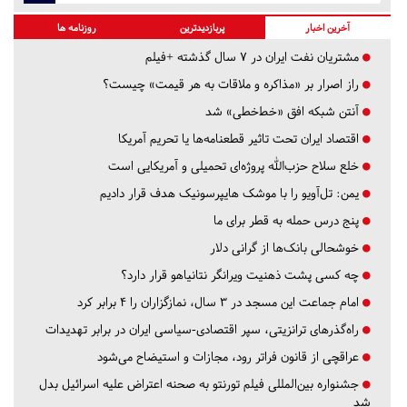
آخرین اخبار
پربازدیدترین
روزنامه ها
مشتریان نفت ایران در ۷ سال گذشته +فیلم
راز اصرار بر «مذاکره و ملاقات به هر قیمت» چیست؟
آنتن شبکه افق «خط‌خطی» شد
اقتصاد ایران تحت تاثیر قطعنامه‌ها یا تحریم‌ آمریکا
خلع سلاح حزب‌الله پروژه‌ای تحمیلی و آمریکایی است
یمن: تل‌آویو را با موشک هایپرسونیک هدف قرار دادیم
پنج درس‌ حمله به قطر برای ما
خوشحالی بانک‌ها از گرانی دلار
چه کسی پشت ذهنیت ویرانگر نتانیاهو قرار دارد؟
امام جماعت این مسجد در ۳ سال، نمازگزاران را ۴ برابر کرد
راه‌گذرهای ترانزیتی، سپر اقتصادی-سیاسی ایران در برابر تهدیدات
عراقچی از قانون فراتر رود، مجازات و استیضاح می‌شود
جشنواره بین‌المللی فیلم تورنتو به صحنه اعتراض علیه اسرائیل بدل
شد