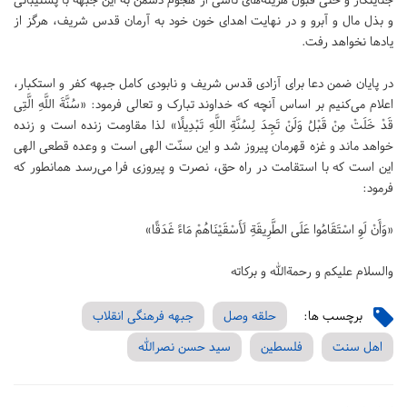
و بذل مال و آبرو و در نهایت اهدای خون خود به آرمان قدس شریف، هرگز از
یاد‌ها نخواهد رفت.
در پایان ضمن دعا برای آزادی قدس شریف و نابودی کامل جبهه کفر و استکبار،
اعلام می‌کنیم بر اساس آنچه که خداوند تبارک و تعالی فرمود: «سُنَّةَ اللَّهِ الَّتِی
قَدْ خَلَتْ مِنْ قَبْلُ وَلَنْ تَجِدَ لِسُنَّةِ اللَّهِ تَبْدِیلًا» لذا مقاومت زنده است و زنده
خواهد ماند و غزه قهرمان پیروز شد و این سنّت الهی است و وعده قطعی الهی
این است که با استقامت در راه حق، نصرت و پیروزی فرا می‌رسد همانطور که
فرمود:
«وَأَنْ لَوِ اسْتَقَامُوا عَلَی الطَّرِیقَةِ لَأَسْقَیْنَاهُمْ مَاءً غَدَقًا»
والسلام علیکم و رحمةالله و برکاته
برچسب ها:
حلقه وصل
جبهه فرهنگی انقلاب
اهل سنت
فلسطین
سید حسن نصرالله