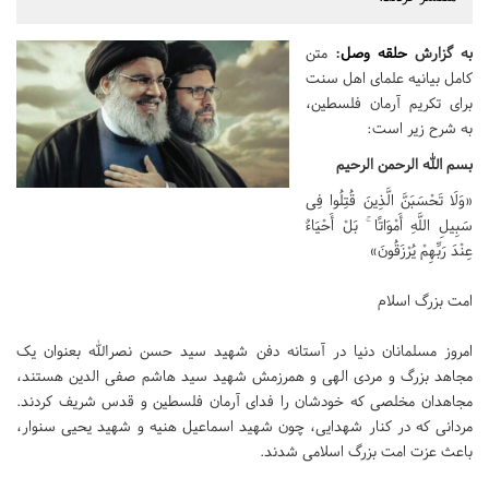
به گزارش
حلقه وصل
:
متن
کامل بیانیه علمای اهل سنت
برای تکریم آرمان فلسطین،
به شرح زیر است:
بسم الله الرحمن الرحیم
«وَلَا تَحْسَبَنَّ الَّذِینَ قُتِلُوا فِی
سَبِیلِ اللَّهِ أَمْوَاتًا ۚ بَلْ أَحْیَاءٌ
عِنْدَ رَبِّهِمْ یُرْزَقُونَ»
امت بزرگ اسلام
امروز مسلمانان دنیا در آستانه دفن شهید سید حسن نصرالله بعنوان یک
مجاهد بزرگ و مردی الهی و همرزمش شهید سید هاشم صفی الدین هستند،
مجاهدان مخلصی که خودشان را فدای آرمان فلسطین و قدس شریف کردند.
مردانی که در کنار شهدایی، چون شهید اسماعیل هنیه و شهید یحیی سنوار،
باعث عزت امت بزرگ اسلامی شدند.