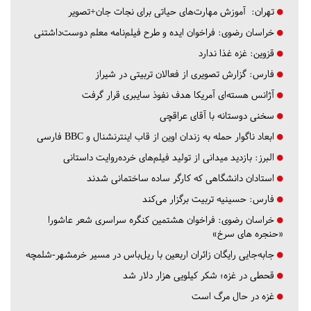
تهران:
آموزش مهارت‌های حیاتی برای نجات جان+تصویر
خراسان رضوی:
فراخوان ایده و طرح فیلم‌نامه معلم دوست‌داشتنی
قزوین:
غزه غذا ندارد
فارس:
گزارش تصویری از فعالان تربیتی در شیراز
آژانس هسته‌ای آمریکا هدف نفوذ سایبری قرار گرفت
سخنی دوستانه با آقای عراقچی
ابعاد ناگوار حمله به زندان اوین از قاب اینترنشنال و BBC فارسی
البرز:
بازدید میدانی از تولید فیلم‌های خرده‌روایت داستانی
استادان دانشگاهی که کارگر ساده ساختمانی شدند
فارس:
حسینیه تربیت برگزار می‌کند
خراسان رضوی:
فراخوان هشتمین کنگره سراسری شعر عاشورا
«حنجره های سرخ»
جابه‌جایی رایگان زائران اربعین با ریل‌باس در مسیر خرمشهر-شلمچه
قحطی در غزه؛ شکر کیلویی هزار دلار شد
غزه در حال مرگ است