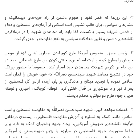
ندارد.
۲- این روز‌ها که خطر نفوذ و هجوم دشمن از راه حربه‌های دیپلماتیک و
فشار‌های سیاسی، برای عقب نشینی امت اسلامی از آرمان‌های فلسطین و دفاع
از قدس شریف بسیار بالاست، لذا باید راه مجاهدان شهید را در برملاکردن
نقشه‌های دشمن و تغییر معادلات سیاسی به نفع مقاومت را جدی گرفت.
۳- رئیس جمهور منحوس آمریکا طرح کوچاندن اجباری اهالی غزه از موطن
خویش را مطرح کرده و امت اسلام برای خنثی کردن این طرح شیطانی، باید در
این ایام بر تکریم شهادت مجاهدان خود اصرار کند، خصوصا با حضور پررنگ
خود در تشییع مجاهد شهید سیدحسن نصرالله که خون خویش را فدای امت
اسلامی نموده با تجدید میثاق و ماندگاری بر پای آرمان آزادی کل فلسطین از
بحر تا نهر و با هوشیاری در قبال خنثی کردن توطئه کوچاندن اجباری و توطئه
هایی، چون طرح دو دولتی، محکم بایستد.
۴- خدمات مجاهد کبیر، شهید سیدحسن نصرالله به مقاومت فلسطین و امت
اسلامی مانند کمک به تسلیح و آموزش مقاومت فلسطینی، ایستادن درمقابل
هرگونه نقشه‌های صهیونی-آمریکایی، ایجاد جبهه پشتیبان کمک به غزه برای
حفظ محوریت جبهه فلسطینی در مبارزه با رژیم صهیونیستی و آمریکای
جنایتکار و حتی قبول هزینه‌های ناشی از هجوم دشمن به این جبهه با پشتیبانی