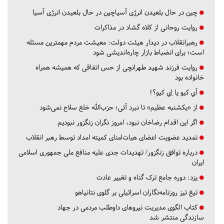
چین در حال بلعیدن انرژی آسیاچین در حال بلعیدن انرژی آسیا
روایت روحانی از کلاه گشاد در مذاکرات
رهبرانقلاب در دیدار هیئت دولت: معیشت مردم مهمترین مسئله
است؛ برای انضباط بازار چاره‌اندیشی شود
روایت فرزند شهید طهرانچی از حس اتفاقی که همیشه همراه
خانواده بود
آي كيو يا اِي كيو؟!
از «یکشنبه عظیم» تا نبرد آتی؛ حزب‌الله خلع سلاح نمی‌شود
اگر این اقدام رضاخان نبود، امروز نگران زنگزور نبودیم
تمدید عضویت اعضای هیات‌امنای کمیته امداد توسط رهبر انقلاب
درباره توافق زنگزور/ تهدیدات جدی علیه منافع ملی جمهوری اسلامی
ایران
یزد:
دوره جامع ترک گناه و تغییر عادت
تیغ تیز روزنامه‌نگاران اسرائیلی بر گلوی نتانیاهو
کتاب الگوی مدیریت نیروهای داوطلب مردمی در جهاد
سازندگی منتشر شد