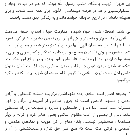
این عزیزان تربیت یافتگان مکتب رسول الله بودند که هم در میدان جهاد و
استکبارستیزی و هم در عرصه دیپلماسی، الگویی برای همه امت شدند و برای
همیشه نامشان در تاریخ جاودانه خواهد ماند و به زندگی ابدی دست یافتند.
بی شک آمیخته شدن خون شهدای مقاومت جهان اسلام، جبهه مقاومت
اسلامی را منسجم‌تر و متحدتر و عزم آنها را برای نابودی دشمن بیشتر کرد بنحوی
که با شهادت این مجاهدان الهی آنها در بین امت زنده‌تر شده و همین امر سبب
شد، دشمن صهیونی تا دندان مسلح، و آمریکای جنایتکار و کفار حربی و غربی با
همه توانشان در مقابل مقاومت فلسطین زانو بزنند، و در واقع این شکست،
شکسته شدن تمدن غربی در مقابل تمدن اسلامی بود؛ لذا اینجانبان بعنوان
علمای اهل سنت ایران اسلامی با تکریم مقام مجاهدان شهید چند نکته را تاکید
می‌کنیم:
۱- وظیفه اصلی امت اسلام، زنده نگهداشتن مرکزیت مسئله فلسطین و آزادی
قدس و مسجد الاقصی است که جزیی اساسی از آموزه‌های قرآنی و الهی
مشترک امت است؛ لذا دفاع از فلسطین و مبارزه و شهادت در راه فلسطین
فقط دفاع از بخشی از امت مظلوم اسلامی یعنی اهالی غزه و کرانه و دیگر
مسلمانان فلسطینی نیست، بلکه دفاع از کل هویت و نماد‌های مقدس و
آسمانی و قرآنی امت است که هیچ کس حق تنازل و عقب‌نشینی از آن را