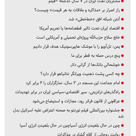
مشتریان نفت ایران در ۷ سال گذشته +فیلم
راز اصرار بر «مذاکره و ملاقات به هر قیمت» چیست؟
آنتن شبکه افق «خط‌خطی» شد
اقتصاد ایران تحت تاثیر قطعنامه‌ها یا تحریم‌ آمریکا
خلع سلاح حزب‌الله پروژه‌ای تحمیلی و آمریکایی است
یمن: تل‌آویو را با موشک هایپرسونیک هدف قرار دادیم
پنج درس‌ حمله به قطر برای ما
خوشحالی بانک‌ها از گرانی دلار
چه کسی پشت ذهنیت ویرانگر نتانیاهو قرار دارد؟
امام جماعت این مسجد در ۳ سال، نمازگزاران را ۴ برابر کرد
راه‌گذرهای ترانزیتی، سپر اقتصادی-سیاسی ایران در برابر تهدیدات
عراقچی از قانون فراتر رود، مجازات و استیضاح می‌شود
جشنواره بین‌المللی فیلم تورنتو به صحنه اعتراض علیه اسرائیل بدل
شد
چین در حال بلعیدن انرژی آسیاچین در حال بلعیدن انرژی آسیا
روایت روحانی از کلاه گشاد در مذاکرات