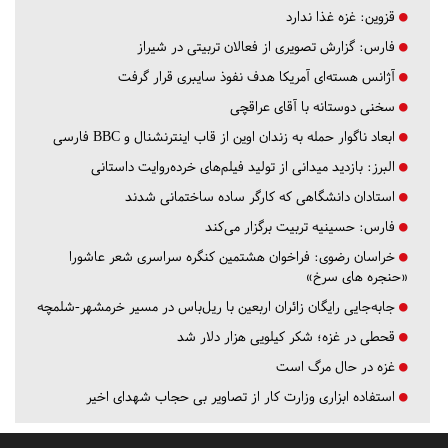
قزوین:
غزه غذا ندارد
فارس:
گزارش تصویری از فعالان تربیتی در شیراز
آژانس هسته‌ای آمریکا هدف نفوذ سایبری قرار گرفت
سخنی دوستانه با آقای عراقچی
ابعاد ناگوار حمله به زندان اوین از قاب اینترنشنال و BBC فارسی
البرز:
بازدید میدانی از تولید فیلم‌های خرده‌روایت داستانی
استادان دانشگاهی که کارگر ساده ساختمانی شدند
فارس:
حسینیه تربیت برگزار می‌کند
خراسان رضوی:
فراخوان هشتمین کنگره سراسری شعر عاشورا
«حنجره های سرخ»
جابه‌جایی رایگان زائران اربعین با ریل‌باس در مسیر خرمشهر-شلمچه
قحطی در غزه؛ شکر کیلویی هزار دلار شد
غزه در حال مرگ است
استفاده ابزاری وزارت کار از تصاویر بی حجاب شهدای اخیر