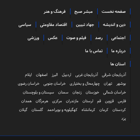
صفحه نخست
مبشر صبح
فرهنگ و هنر
دین و اندیشه
جهاد تبیین
اقتصاد مقاومتی
سیاسی
اجتماعی
رصد
فیلم و صوت
عکس
ورزشی
درباره ما
تماس با ما
استان ها
آذربایجان شرقی
آذربایجان غربی
اردبیل
البرز
اصفهان
ایلام
بوشهر
تهران
چهارمحال و بختیاری
خراسان جنوبی
خراسان رضوی
خراسان شمالی
خوزستان
زنجان
سمنان
سیستان و بلوچستان
فارس
قزوین
قم
لرستان
مازندران
مرکزی
هرمزگان
همدان
کردستان
کرمان
کرمانشاه
کهگیلویه و بویراحمد
گلستان
گیلان
یزد