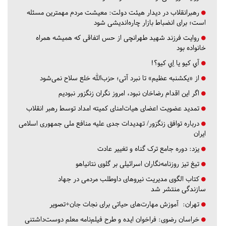
رهبرانقلاب در دیدار هیئت دولت: معیشت مردم مهمترین مسئله
است؛ برای انضباط بازار چاره‌اندیشی شود
روایت فرزند شهید طهرانچی از حس اتفاقی که همیشه همراه
خانواده بود
آي كيو يا اِي كيو؟!
از «یکشنبه عظیم» تا نبرد آتی؛ حزب‌الله خلع سلاح نمی‌شود
اگر این اقدام رضاخان نبود، امروز نگران زنگزور نبودیم
تمدید عضویت اعضای هیات‌امنای کمیته امداد توسط رهبر انقلاب
درباره توافق زنگزور/ تهدیدات جدی علیه منافع ملی جمهوری اسلامی
ایران
یزد:
دوره جامع ترک گناه و تغییر عادت
تیغ تیز روزنامه‌نگاران اسرائیلی بر گلوی نتانیاهو
کتاب الگوی مدیریت نیروهای داوطلب مردمی در جهاد
سازندگی منتشر شد
تهران:
آموزش مهارت‌های حیاتی برای نجات جان+تصویر
خراسان رضوی:
فراخوان ایده و طرح فیلم‌نامه معلم دوست‌داشتنی