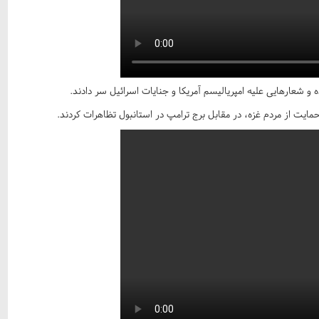
 و شعارهایی علیه امپریالیسم آمریکا و جنایات اسرائیل سر دادند.
ایت از مردم غزه، در مقابل برج ترامپ در استانبول تظاهرات کردند.