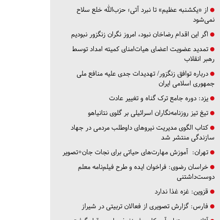
از «یکشنبه عظیم» تا نبرد آتی؛ حزب‌الله خلع سلاح
نمی‌شود
اگر این اقدام رضاخان نبود، امروز نگران زنگزور نبودیم
تمدید عضویت اعضای هیات‌امنای کمیته امداد توسط
رهبر انقلاب
درباره توافق زنگزور/ تهدیدات جدی علیه منافع ملی
جمهوری اسلامی ایران
یزد:
دوره جامع ترک گناه و تغییر عادت
تیغ تیز روزنامه‌نگاران اسرائیلی بر گلوی نتانیاهو
کتاب الگوی مدیریت نیروهای داوطلب مردمی در جهاد
سازندگی منتشر شد
تهران:
آموزش مهارت‌های حیاتی برای نجات جان+تصویر
خراسان رضوی:
فراخوان ایده و طرح فیلم‌نامه معلم
دوست‌داشتنی
قزوین:
غزه غذا ندارد
فارس:
گزارش تصویری از فعالان تربیتی در شیراز