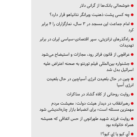
خوشحالی بانک‌ها از گرانی دلار
چه کسی پشت ذهنیت ویرانگر نتانیاهو قرار دارد؟
امام جماعت این مسجد در ۳ سال، نمازگزاران را ۴ برابر
کرد
راه‌گذرهای ترانزیتی، سپر اقتصادی-سیاسی ایران در برابر
تهدیدات
عراقچی از قانون فراتر رود، مجازات و استیضاح می‌شود
جشنواره بین‌المللی فیلم تورنتو به صحنه اعتراض علیه
اسرائیل بدل شد
چین در حال بلعیدن انرژی آسیاچین در حال بلعیدن
انرژی آسیا
روایت روحانی از کلاه گشاد در مذاکرات
رهبرانقلاب در دیدار هیئت دولت: معیشت مردم
مهمترین مسئله است؛ برای انضباط بازار چاره‌اندیشی شود
روایت فرزند شهید طهرانچی از حس اتفاقی که همیشه
همراه خانواده بود
آي كيو يا اِي كيو؟!