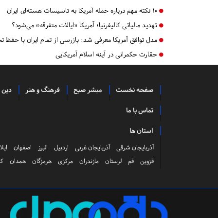
۱۰ نکته مهم درباره حمله آمریکا به تاسیسات هسته‌ای ایران
تهدید مالیاتی کالیفرنیا؛ آمریکا «ایالات متفرقه» می‌شود؟
مدل توافق آمریکا معرفی شد: بازرسی از تمام ایران با حفظ تح
حقارت حکمرانی در آینه اسلام آمریکایی
صفحه نخست
مبشر صبح
فرهنگ و هنر
دین 
تماس با ما
استان ها
آذربایجان شرقی
آذربایجان غربی
اردبیل
البرز
اصفهان
ایلا
قزوین
قم
لرستان
مازندران
مرکزی
هرمزگان
همدان
کر