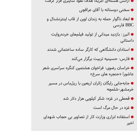
آژانس هسته‌ای آمریکا هدف نفوذ سایبری قرار گرفت
سخنی دوستانه با آقای عراقچی
ابعاد ناگوار حمله به زندان اوین از قاب اینترنشنال و
BBC فارسی
البرز:
بازدید میدانی از تولید فیلم‌های خرده‌روایت
داستانی
استادان دانشگاهی که کارگر ساده ساختمانی شدند
فارس:
حسینیه تربیت برگزار می‌کند
خراسان رضوی:
فراخوان هشتمین کنگره سراسری شعر
عاشورا «حنجره های سرخ»
جابه‌جایی رایگان زائران اربعین با ریل‌باس در مسیر
خرمشهر-شلمچه
قحطی در غزه؛ شکر کیلویی هزار دلار شد
غزه در حال مرگ است
استفاده ابزاری وزارت کار از تصاویر بی حجاب شهدای
اخیر