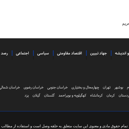
ریم
و اندیشه
جهاد تبیین
اقتصاد مقاومتی
سیاسی
اجتماعی
رصد
م
بوشهر
تهران
چهارمحال و بختیاری
خراسان جنوبی
خراسان رضوی
خراسان شمالی
دستان
کرمان
کرمانشاه
کهگیلویه و بویراحمد
گلستان
گیلان
یزد
تمام حقوق مادی و معنوی این سایت متعلق به
حلقه وصل
است و استفاده از مطالب با 