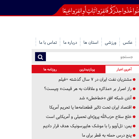
عکس
ورزشی
استان ها
درباره ما
تماس با ما
آخرین اخبار
پربازدیدترین
روزنامه ها
مشتریان نفت ایران در ۷ سال گذشته +فیلم
راز اصرار بر «مذاکره و ملاقات به هر قیمت» چیست؟
آنتن شبکه افق «خط‌خطی» شد
اقتصاد ایران تحت تاثیر قطعنامه‌ها یا تحریم‌ آمریکا
خلع سلاح حزب‌الله پروژه‌ای تحمیلی و آمریکایی است
یمن: تل‌آویو را با موشک هایپرسونیک هدف قرار دادیم
پنج درس‌ حمله به قطر برای ما