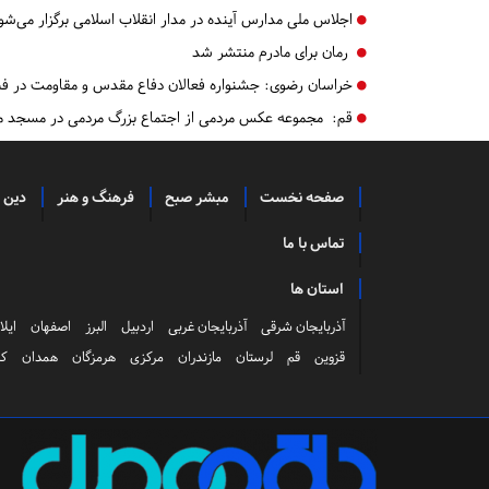
اجلاس ملی مدارس آینده در مدار انقلاب اسلامی برگزار می‌شو
رمان برای مادرم منتشر شد
خراسان رضوی:
جشنواره فعالان دفاع مقدس و مقاومت در فضا
قم:
مجموعه عکس مردمی از اجتماع بزرگ مردمی در مسجد 
صفحه نخست
مبشر صبح
فرهنگ و هنر
دین 
تماس با ما
استان ها
آذربایجان شرقی
آذربایجان غربی
اردبیل
البرز
اصفهان
ایلا
قزوین
قم
لرستان
مازندران
مرکزی
هرمزگان
همدان
کر