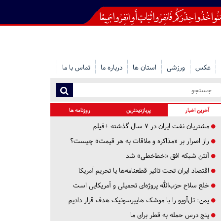
عکس
ورزشی
استان ها
درباره ما
تماس با ما
آخرین اخبار
پربازدیدترین
روزنامه ها
مشتریان نفت ایران در ۷ سال گذشته +فیلم
راز اصرار بر «مذاکره و ملاقات به هر قیمت» چیست؟
آنتن شبکه افق «خط‌خطی» شد
اقتصاد ایران تحت تاثیر قطعنامه‌ها یا تحریم‌ آمریکا
خلع سلاح حزب‌الله پروژه‌ای تحمیلی و آمریکایی است
یمن: تل‌آویو را با موشک هایپرسونیک هدف قرار دادیم
پنج درس‌ حمله به قطر برای ما