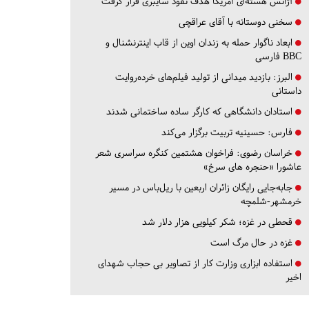
آژانس هسته‌ای آمریکا هدف نفوذ سایبری قرار گرفت
سخنی دوستانه با آقای عراقچی
ابعاد ناگوار حمله به زندان اوین از قاب اینترنشنال و
BBC فارسی
البرز:
بازدید میدانی از تولید فیلم‌های خرده‌روایت
داستانی
استادان دانشگاهی که کارگر ساده ساختمانی شدند
فارس:
حسینیه تربیت برگزار می‌کند
خراسان رضوی:
فراخوان هشتمین کنگره سراسری شعر
عاشورا «حنجره های سرخ»
جابه‌جایی رایگان زائران اربعین با ریل‌باس در مسیر
خرمشهر-شلمچه
قحطی در غزه؛ شکر کیلویی هزار دلار شد
غزه در حال مرگ است
استفاده ابزاری وزارت کار از تصاویر بی حجاب شهدای
اخیر