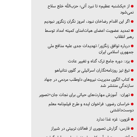
از «یکشنبه عظیم» تا نبرد آتی؛ حزب‌الله خلع سلاح
نمی‌شود
اگر این اقدام رضاخان نبود، امروز نگران زنگزور نبودیم
تمدید عضویت اعضای هیات‌امنای کمیته امداد توسط
رهبر انقلاب
درباره توافق زنگزور/ تهدیدات جدی علیه منافع ملی
جمهوری اسلامی ایران
یزد:
دوره جامع ترک گناه و تغییر عادت
تیغ تیز روزنامه‌نگاران اسرائیلی بر گلوی نتانیاهو
کتاب الگوی مدیریت نیروهای داوطلب مردمی در جهاد
سازندگی منتشر شد
تهران:
آموزش مهارت‌های حیاتی برای نجات جان+تصویر
خراسان رضوی:
فراخوان ایده و طرح فیلم‌نامه معلم
دوست‌داشتنی
قزوین:
غزه غذا ندارد
فارس:
گزارش تصویری از فعالان تربیتی در شیراز