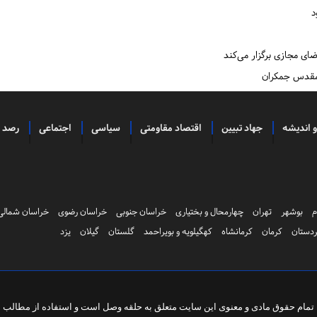
د
ی مجازی برگزار می‌کند
مقدس جمکران
و اندیشه
جهاد تبیین
اقتصاد مقاومتی
سیاسی
اجتماعی
رصد
م
بوشهر
تهران
چهارمحال و بختیاری
خراسان جنوبی
خراسان رضوی
خراسان شمالی
دستان
کرمان
کرمانشاه
کهگیلویه و بویراحمد
گلستان
گیلان
یزد
تمام حقوق مادی و معنوی این سایت متعلق به
حلقه وصل
است و استفاده از مطالب با 