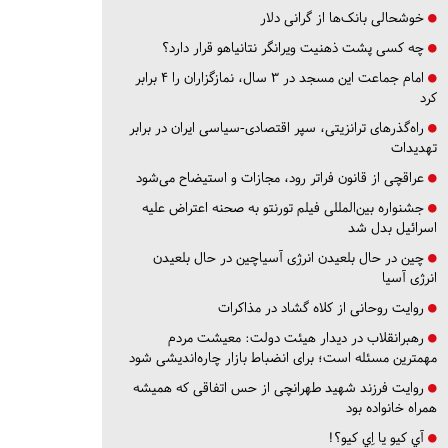
خوشحالی بانک‌ها از گرانی دلار
چه کسی پشت ذهنیت ویرانگر نتانیاهو قرار دارد؟
امام جماعت این مسجد در ۳ سال، نمازگزاران را ۴ برابر
کرد
راه‌گذرهای ترانزیتی، سپر اقتصادی-سیاسی ایران در برابر
تهدیدات
عراقچی از قانون فراتر رود، مجازات و استیضاح می‌شود
جشنواره بین‌المللی فیلم تورنتو به صحنه اعتراض علیه
اسرائیل بدل شد
چین در حال بلعیدن انرژی آسیاچین در حال بلعیدن
انرژی آسیا
روایت روحانی از کلاه گشاد در مذاکرات
رهبرانقلاب در دیدار هیئت دولت: معیشت مردم
مهمترین مسئله است؛ برای انضباط بازار چاره‌اندیشی شود
روایت فرزند شهید طهرانچی از حس اتفاقی که همیشه
همراه خانواده بود
آي كيو يا اِي كيو؟!