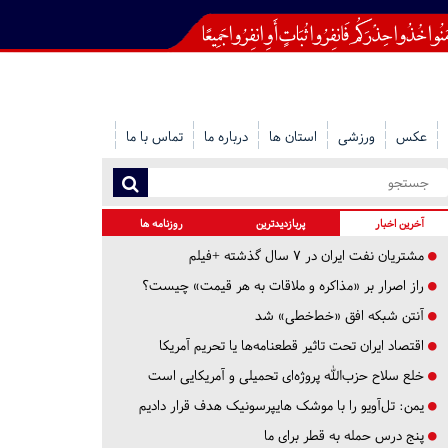
عکس
ورزشی
استان ها
درباره ما
تماس با ما
آخرین اخبار
پربازدیدترین
روزنامه ها
مشتریان نفت ایران در ۷ سال گذشته +فیلم
راز اصرار بر «مذاکره و ملاقات به هر قیمت» چیست؟
آنتن شبکه افق «خط‌خطی» شد
اقتصاد ایران تحت تاثیر قطعنامه‌ها یا تحریم‌ آمریکا
خلع سلاح حزب‌الله پروژه‌ای تحمیلی و آمریکایی است
یمن: تل‌آویو را با موشک هایپرسونیک هدف قرار دادیم
پنج درس‌ حمله به قطر برای ما