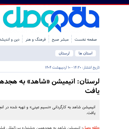
صفحه نخست
مبشر صبح
فرهنگ و هنر
دین و اندیشه
استان ها
لرستان
تاریخ انتشار:
14:20 - 10 اردیبهشت 1404
لرستان:
انیمیشن «شاهد» به هجدهمین
یافت
انیمیشن شاهد به کارگردانی «نسیم عینی» و تهیه شده در انجم
یافت.
حلقه وصل
:
انیمیشن شاهد به هجدهمین جشنواره بین‌المللی فیلم