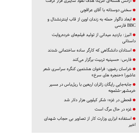
آژانس هسته‌ای آمریکا هدف نفوذ سایبری قرار گرفت
سخنی دوستانه با آقای عراقچی
ابعاد ناگوار حمله به زندان اوین از قاب اینترنشنال و
BBC فارسی
البرز:
بازدید میدانی از تولید فیلم‌های خرده‌روایت
داستانی
استادان دانشگاهی که کارگر ساده ساختمانی شدند
فارس:
حسینیه تربیت برگزار می‌کند
خراسان رضوی:
فراخوان هشتمین کنگره سراسری شعر
عاشورا «حنجره های سرخ»
جابه‌جایی رایگان زائران اربعین با ریل‌باس در مسیر
خرمشهر-شلمچه
قحطی در غزه؛ شکر کیلویی هزار دلار شد
غزه در حال مرگ است
استفاده ابزاری وزارت کار از تصاویر بی حجاب شهدای
اخیر