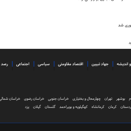
وری شد
د
و اندیشه
جهاد تبیین
اقتصاد مقاومتی
سیاسی
اجتماعی
رصد
م
بوشهر
تهران
چهارمحال و بختیاری
خراسان جنوبی
خراسان رضوی
خراسان شمالی
دستان
کرمان
کرمانشاه
کهگیلویه و بویراحمد
گلستان
گیلان
یزد