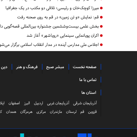
میرزا کوچک‌خان و رئیسی؛ تلاقی دو مکتب در یک جغرافیا
قم:
​​​​​​​نمایش «و تن زمین» در قم به روی صحنه رفت
بخش علمی بیست‌وششمین جشنواره بین‌المللی قصه‌گویی دا
اکران پویانمایی سینمایی «رویاشهر» آغاز شد
اجلاس ملی مدارس آینده در مدار انقلاب اسلامی برگزار می‌شو
صفحه نخست
مبشر صبح
فرهنگ و هنر
دین 
تماس با ما
استان ها
آذربایجان شرقی
آذربایجان غربی
اردبیل
البرز
اصفهان
ایلا
قزوین
قم
لرستان
مازندران
مرکزی
هرمزگان
همدان
کر