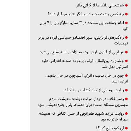
خوشحالی بانک‌ها از گرانی دلار
چه کسی پشت ذهنیت ویرانگر نتانیاهو قرار دارد؟
امام جماعت این مسجد در ۳ سال، نمازگزاران را ۴ برابر
کرد
راه‌گذرهای ترانزیتی، سپر اقتصادی-سیاسی ایران در برابر
تهدیدات
عراقچی از قانون فراتر رود، مجازات و استیضاح می‌شود
جشنواره بین‌المللی فیلم تورنتو به صحنه اعتراض علیه
اسرائیل بدل شد
چین در حال بلعیدن انرژی آسیاچین در حال بلعیدن
انرژی آسیا
روایت روحانی از کلاه گشاد در مذاکرات
رهبرانقلاب در دیدار هیئت دولت: معیشت مردم
مهمترین مسئله است؛ برای انضباط بازار چاره‌اندیشی شود
روایت فرزند شهید طهرانچی از حس اتفاقی که همیشه
همراه خانواده بود
آي كيو يا اِي كيو؟!