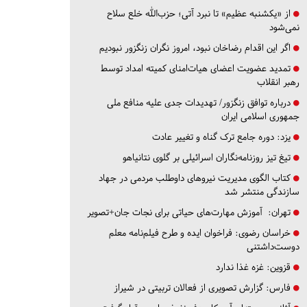
از «یکشنبه عظیم» تا نبرد آتی؛ حزب‌الله خلع سلاح
نمی‌شود
اگر این اقدام رضاخان نبود، امروز نگران زنگزور نبودیم
تمدید عضویت اعضای هیات‌امنای کمیته امداد توسط
رهبر انقلاب
درباره توافق زنگزور/ تهدیدات جدی علیه منافع ملی
جمهوری اسلامی ایران
یزد:
دوره جامع ترک گناه و تغییر عادت
تیغ تیز روزنامه‌نگاران اسرائیلی بر گلوی نتانیاهو
کتاب الگوی مدیریت نیروهای داوطلب مردمی در جهاد
سازندگی منتشر شد
تهران:
آموزش مهارت‌های حیاتی برای نجات جان+تصویر
خراسان رضوی:
فراخوان ایده و طرح فیلم‌نامه معلم
دوست‌داشتنی
قزوین:
غزه غذا ندارد
فارس:
گزارش تصویری از فعالان تربیتی در شیراز