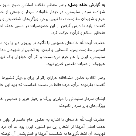
به گزارش
حلقه وصل
:
رهبر معظم انقلاب اسلامی صبح امروز در
شهادت سردار سلیمانی، در دیدار خانواده سردار و جمعی از خان
حرم و شهیدان مقاومت»، با تبیین برخی ویژگی‌های شخصیتی و ر
گفتند: باید با درس گرفتن از این خصوصیات در مسیر هدف ا
«تحقق اسلام و قرآن» حرکت کرد.
حضرت آیت‌الله خامنه‌ای همچنین با تأکید بر پیروزی دیر یا زود م
استمرار مقاومت یمن، فلسطین و لبنان، به تجلیل از شهیدان مداف
سلیمانی، ایران را هم حرم می‌دانست و اگر آن خونهای پاک نبود
هیچیک از عتبات مقدس خبری نبود.
رهبر انقلاب حضور مشتاقانه هزاران زائر از ایران و دیگر کشورها
گفتند: بفرموده قرآن، عزت فقط در دست خداست که باید این حق
ایشان سردار سلیمانی را مبارزی بزرگ و رفیق عزیز و صمیمی خو
ویژگی‌های بارز سردار نامیدند.
هدف اصلی آمریکا از اشغال این دو کشور، ایران بود اما آن مر
نهایت، آن اشغالگری‌ها به شکست آمریکا و خنثی‌شدن آن توطئه ب