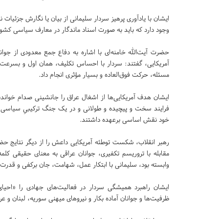
ایشان با یادآوری پرهیز سردار سلیمانی از بیان یا نگارش جزئیات ن
وجود دارد که باید به صورت اسناد ماندگار در معارف سیاسی کشور
حضرت آیت‌الله خامنه‌ای با اشاره به دفاع جمع معدودی از جوانا
آمریکایی، گفتند: سردار با احساس تکلیف، همان اول و بسرعت با
مسئله، حرکت فوق‌العاده و بسیار مؤثری انجام داد.
ایشان هدف آمریکایی‌ها از اشغال عراق را جانشینی صدام خواندند 
فرایند سخت و پیچیده و طولانی و در یک جنگ ترکیبیِ سیاسی،
خود نقش اساسی برعهده داشتند.
رهبر انقلاب، شکست توطئه آمریکایی داعش را از دیگر نتایج حضو
مقابله با تروریسم تکفیری، جوانان عراقی به معنای حقیقی ک
وابسته بود، سلیمانی با ابتکار عمل، شهامت، جان برکفی و قدرت، 
ایشان راهبرد همیشگی سردار در فعالیت‌های جهادی را «احیای 
ظرفیت‌ها و جوانان آماده بکار و نیروهای میهنی سوریه، لبنان و عر