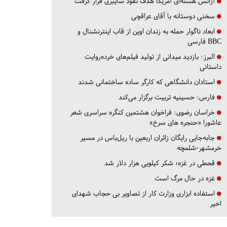
آژانس هسته‌ای آمریکا هدف نفوذ سایبری قرار گرفت
سخنی دوستانه با آقای عراقچی
ابعاد ناگوار حمله به زندان اوین از قاب اینترنشنال و
BBC فارسی
البرز:
بازدید میدانی از تولید فیلم‌های خرده‌روایت
داستانی
استادان دانشگاهی که کارگر ساده ساختمانی شدند
فارس:
حسینیه تربیت برگزار می‌کند
خراسان رضوی:
فراخوان هشتمین کنگره سراسری شعر
عاشورا «حنجره های سرخ»
جابه‌جایی رایگان زائران اربعین با ریل‌باس در مسیر
خرمشهر-شلمچه
قحطی در غزه؛ شکر کیلویی هزار دلار شد
غزه در حال مرگ است
استفاده ابزاری وزارت کار از تصاویر بی حجاب شهدای
اخیر