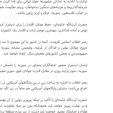
ایشان با اشاره به آمادگی میلیون‌ها جوان ایرانی برای فدا کردن 
سرمایه‌گذاری‌ها و هزینه‌های سنگین بدخواهان، پرچم مقاومت هم
در لبنان، فلسطین، سوریه، عراق و ایران پایین بکشد.
حضرت آیت‌الله خامنه‌ای، حفظ عوامل اقتدار را برای استمرار ا
مؤمن و آماده فداکاری، مهمترین عوامل ثبات و اقتدار یک کشورند و
رهبر انقلاب اسلامی افزودند: البته در کشور ما این موضوع تا حد 
خروج جوانان مؤمن و فداکار از عرصه، وضعیتی مشابه سوریه 
صهیونیستی و بعضی کشورهای متعرض دیگر، ایجاد خواهد شد.
ایشان استمرار حضور اشغالگران متجاوز در سوریه را ناممکن 
سوریه، بدون تردید روزی در مقابل قدرت جوانان غیور سوری مجب
رهبر انقلاب با اشاره به ساخت پی در پی پایگاههای آمریکایی در 
اخراج می‌کنند؛ بنابراین پایگاههای آمریکایی هم حتماً در زیر لگد 
حضرت آیت‌الله خامنه‌ای با تأکید بر اینکه پیروزی نهایی از آنِ 
و در نهایت پیروز خواهد شد همچنانکه یمن نیز نماد مقاومت است
طمّاع و جنایتکار مجبور خواهند شد دست از سر مردم منطقه بردار