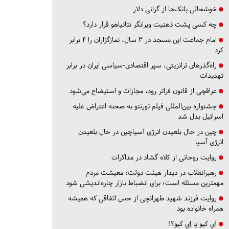
خوشحالی بانک‌ها از گرانی دلار
چه کسی پشت ذهنیت ویرانگر نتانیاهو قرار دارد؟
امام جماعت این مسجد در ۳ سال، نمازگزاران را ۴ برابر
کرد
راه‌گذرهای ترانزیتی، سپر اقتصادی-سیاسی ایران در برابر
تهدیدات
عراقچی از قانون فراتر رود، مجازات و استیضاح می‌شود
جشنواره بین‌المللی فیلم تورنتو به صحنه اعتراض علیه
اسرائیل بدل شد
چین در حال بلعیدن انرژی آسیاچین در حال بلعیدن
انرژی آسیا
روایت روحانی از کلاه گشاد در مذاکرات
رهبرانقلاب در دیدار هیئت دولت: معیشت مردم
مهمترین مسئله است؛ برای انضباط بازار چاره‌اندیشی شود
روایت فرزند شهید طهرانچی از حس اتفاقی که همیشه
همراه خانواده بود
آي كيو يا اِي كيو؟!