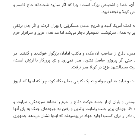
 آن، خطا و اشتباهی بزرگ است؛ چرا که اگر مبارزه شجاعانه حاج قاسم و
ی کربلا و نجف نبود.
 کمک آمریکا گنبد و ضریح امامان عسگریَین را ویران کردند و اگر جان برکفیِ
یز به همان سرنوشت اندوهبار دچار می‌شد اما مدافعان عزیز و سرافراز حرم
قدس، دفاع از صاحب آن مکان و مکتب امامان بزرگوار خواندند و گفتند: در
حتی اگر پیروزی حاصل نشود، هدر نمی‌رود و نزد پرورگار با ارزش است؛
ت سیدالشهداء(ع) در کربلا هدر نرفت.
 و نباید به این جوله و تحرک کنونی باطل نگاه کرد؛ چرا که اینها که امروز
مانی و یاران او از جمله حرکت دفاع از حرم را نشانه سرزندگی، طراوت و
ثمربخشی شجره طیبه انقلاب خواندند و گفتند: همچنانکه در دهه ۶۰، جوانان برای جلب رضایت والدین و رفتن به جبهه‌های جنگ به پای آنها
ون شهید حججی پای مادر را برای کسب اجازه جهاد می‌بوسیدند که اینها نشان می‌دهد جمهوری