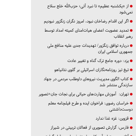
از «یکشنبه عظیم» تا نبرد آتی؛ حزب‌الله خلع سلاح
نمی‌شود
اگر این اقدام رضاخان نبود، امروز نگران زنگزور نبودیم
تمدید عضویت اعضای هیات‌امنای کمیته امداد توسط
رهبر انقلاب
درباره توافق زنگزور/ تهدیدات جدی علیه منافع ملی
جمهوری اسلامی ایران
یزد:
دوره جامع ترک گناه و تغییر عادت
تیغ تیز روزنامه‌نگاران اسرائیلی بر گلوی نتانیاهو
کتاب الگوی مدیریت نیروهای داوطلب مردمی در جهاد
سازندگی منتشر شد
تهران:
آموزش مهارت‌های حیاتی برای نجات جان+تصویر
خراسان رضوی:
فراخوان ایده و طرح فیلم‌نامه معلم
دوست‌داشتنی
قزوین:
غزه غذا ندارد
فارس:
گزارش تصویری از فعالان تربیتی در شیراز