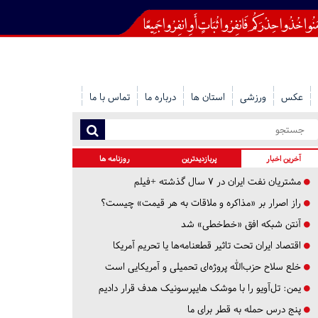
عکس
ورزشی
استان ها
درباره ما
تماس با ما
آخرین اخبار
پربازدیدترین
روزنامه ها
مشتریان نفت ایران در ۷ سال گذشته +فیلم
راز اصرار بر «مذاکره و ملاقات به هر قیمت» چیست؟
آنتن شبکه افق «خط‌خطی» شد
اقتصاد ایران تحت تاثیر قطعنامه‌ها یا تحریم‌ آمریکا
خلع سلاح حزب‌الله پروژه‌ای تحمیلی و آمریکایی است
یمن: تل‌آویو را با موشک هایپرسونیک هدف قرار دادیم
پنج درس‌ حمله به قطر برای ما