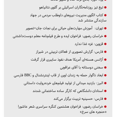
تیغ تیز روزنامه‌نگاران اسرائیلی بر گلوی نتانیاهو
کتاب الگوی مدیریت نیروهای داوطلب مردمی در جهاد
سازندگی منتشر شد
تهران:
آموزش مهارت‌های حیاتی برای نجات جان+تصویر
خراسان رضوی:
فراخوان ایده و طرح فیلم‌نامه معلم دوست‌داشتنی
قزوین:
غزه غذا ندارد
فارس:
گزارش تصویری از فعالان تربیتی در شیراز
آژانس هسته‌ای آمریکا هدف نفوذ سایبری قرار گرفت
سخنی دوستانه با آقای عراقچی
ابعاد ناگوار حمله به زندان اوین از قاب اینترنشنال و BBC فارسی
البرز:
بازدید میدانی از تولید فیلم‌های خرده‌روایت داستانی
استادان دانشگاهی که کارگر ساده ساختمانی شدند
فارس:
حسینیه تربیت برگزار می‌کند
خراسان رضوی:
فراخوان هشتمین کنگره سراسری شعر عاشورا
«حنجره های سرخ»