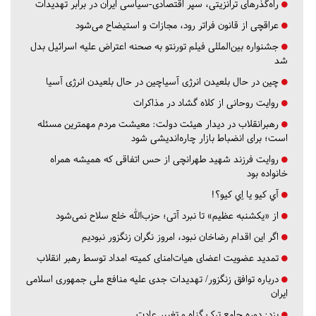
راه‌گذرهای ترانزیتی، سپر اقتصادی-سیاسی ایران در برابر تهدیدات
عراقچی از قانون فراتر رود، مجازات و استیضاح می‌شود
جشنواره بین‌المللی فیلم تورنتو به صحنه اعتراض علیه اسرائیل بدل
شد
چین در حال بلعیدن انرژی آسیاچین در حال بلعیدن انرژی آسیا
روایت روحانی از کلاه گشاد در مذاکرات
رهبرانقلاب در دیدار هیئت دولت: معیشت مردم مهمترین مسئله
است؛ برای انضباط بازار چاره‌اندیشی شود
روایت فرزند شهید طهرانچی از حس اتفاقی که همیشه همراه
خانواده بود
آي كيو يا اِي كيو؟!
از «یکشنبه عظیم» تا نبرد آتی؛ حزب‌الله خلع سلاح نمی‌شود
اگر این اقدام رضاخان نبود، امروز نگران زنگزور نبودیم
تمدید عضویت اعضای هیات‌امنای کمیته امداد توسط رهبر انقلاب
درباره توافق زنگزور/ تهدیدات جدی علیه منافع ملی جمهوری اسلامی
ایران
یزد:
دوره جامع ترک گناه و تغییر عادت