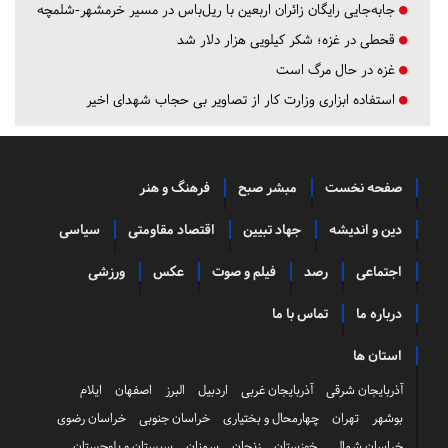
جابه‌جایی رایگان زائران اربعین با ریل‌باس در مسیر خرمشهر-شلمچه
قحطی در غزه؛ شکر کیلویی هزار دلار شد
غزه در حال مرگ است
استفاده ابزاری وزارت کار از تصاویر بی حجاب شهدای اخیر
صفحه نخست
مبشر صبح
فرهنگ و هنر
دین و اندیشه
جهاد تبیین
اقتصاد مقاومتی
سیاسی
اجتماعی
رصد
فیلم و صوت
عکس
ورزشی
درباره ما
تماس با ما
استان ها
آذربایجان شرقی
آذربایجان غربی
اردبیل
البرز
اصفهان
ایلام
بوشهر
تهران
چهارمحال و بختیاری
خراسان جنوبی
خراسان رضوی
خراسان شمالی
خوزستان
زنجان
سمنان
سیستان و بلوچستان