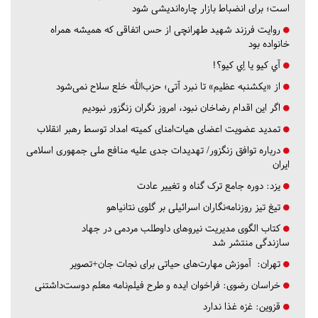
است؛ برای انضباط بازار چاره‌اندیشی شود
روایت فرزند شهید طهرانچی از حس اتفاقی که همیشه همراه
خانواده بود
آي كيو يا اِي كيو؟!
از «یکشنبه عظیم» تا نبرد آتی؛ حزب‌الله خلع سلاح نمی‌شود
اگر این اقدام رضاخان نبود، امروز نگران زنگزور نبودیم
تمدید عضویت اعضای هیات‌امنای کمیته امداد توسط رهبر انقلاب
درباره توافق زنگزور/ تهدیدات جدی علیه منافع ملی جمهوری اسلامی
ایران
یزد:
دوره جامع ترک گناه و تغییر عادت
تیغ تیز روزنامه‌نگاران اسرائیلی بر گلوی نتانیاهو
کتاب الگوی مدیریت نیروهای داوطلب مردمی در جهاد
سازندگی منتشر شد
تهران:
آموزش مهارت‌های حیاتی برای نجات جان+تصویر
خراسان رضوی:
فراخوان ایده و طرح فیلم‌نامه معلم دوست‌داشتنی
قزوین:
غزه غذا ندارد