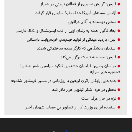
فارس:
گزارش تصویری از فعالان تربیتی در شیراز
آژانس هسته‌ای آمریکا هدف نفوذ سایبری قرار گرفت
سخنی دوستانه با آقای عراقچی
ابعاد ناگوار حمله به زندان اوین از قاب اینترنشنال و BBC فارسی
البرز:
بازدید میدانی از تولید فیلم‌های خرده‌روایت داستانی
استادان دانشگاهی که کارگر ساده ساختمانی شدند
فارس:
حسینیه تربیت برگزار می‌کند
خراسان رضوی:
فراخوان هشتمین کنگره سراسری شعر عاشورا
«حنجره های سرخ»
جابه‌جایی رایگان زائران اربعین با ریل‌باس در مسیر خرمشهر-شلمچه
قحطی در غزه؛ شکر کیلویی هزار دلار شد
غزه در حال مرگ است
استفاده ابزاری وزارت کار از تصاویر بی حجاب شهدای اخیر