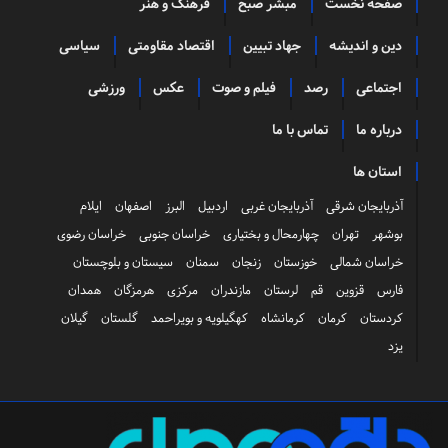
صفحه نخست
مبشر صبح
فرهنگ و هنر
دین و اندیشه
جهاد تبیین
اقتصاد مقاومتی
سیاسی
اجتماعی
رصد
فیلم و صوت
عکس
ورزشی
درباره ما
تماس با ما
استان ها
آذربایجان شرقی
آذربایجان غربی
اردبیل
البرز
اصفهان
ایلام
بوشهر
تهران
چهارمحال و بختیاری
خراسان جنوبی
خراسان رضوی
خراسان شمالی
خوزستان
زنجان
سمنان
سیستان و بلوچستان
فارس
قزوین
قم
لرستان
مازندران
مرکزی
هرمزگان
همدان
کردستان
کرمان
کرمانشاه
کهگیلویه و بویراحمد
گلستان
گیلان
یزد