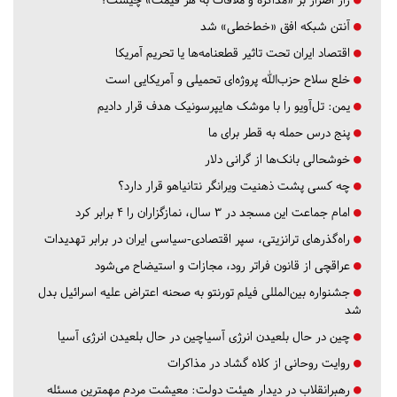
آنتن شبکه افق «خط‌خطی» شد
اقتصاد ایران تحت تاثیر قطعنامه‌ها یا تحریم‌ آمریکا
خلع سلاح حزب‌الله پروژه‌ای تحمیلی و آمریکایی است
یمن: تل‌آویو را با موشک هایپرسونیک هدف قرار دادیم
پنج درس‌ حمله به قطر برای ما
خوشحالی بانک‌ها از گرانی دلار
چه کسی پشت ذهنیت ویرانگر نتانیاهو قرار دارد؟
امام جماعت این مسجد در ۳ سال، نمازگزاران را ۴ برابر کرد
راه‌گذرهای ترانزیتی، سپر اقتصادی-سیاسی ایران در برابر تهدیدات
عراقچی از قانون فراتر رود، مجازات و استیضاح می‌شود
جشنواره بین‌المللی فیلم تورنتو به صحنه اعتراض علیه اسرائیل بدل
شد
چین در حال بلعیدن انرژی آسیاچین در حال بلعیدن انرژی آسیا
روایت روحانی از کلاه گشاد در مذاکرات
رهبرانقلاب در دیدار هیئت دولت: معیشت مردم مهمترین مسئله