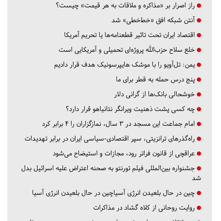
راز اصرار بر «مذاکره و ملاقات به هر قیمت» چیست؟
آنتن شبکه افق «خط‌خطی» شد
اقتصاد ایران تحت تاثیر قطعنامه‌ها یا تحریم‌ آمریکا
خلع سلاح حزب‌الله پروژه‌ای تحمیلی و آمریکایی است
یمن: تل‌آویو را با موشک هایپرسونیک هدف قرار دادیم
پنج درس‌ حمله به قطر برای ما
خوشحالی بانک‌ها از گرانی دلار
چه کسی پشت ذهنیت ویرانگر نتانیاهو قرار دارد؟
امام جماعت این مسجد در ۳ سال، نمازگزاران را ۴ برابر کرد
راه‌گذرهای ترانزیتی، سپر اقتصادی-سیاسی ایران در برابر تهدیدات
عراقچی از قانون فراتر رود، مجازات و استیضاح می‌شود
جشنواره بین‌المللی فیلم تورنتو به صحنه اعتراض علیه اسرائیل بدل
شد
چین در حال بلعیدن انرژی آسیاچین در حال بلعیدن انرژی آسیا
روایت روحانی از کلاه گشاد در مذاکرات