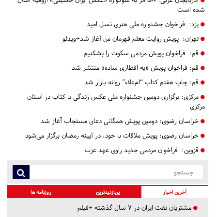
شده است
یزد:
فراخوان جشنواره ملی هنری نسل امید
تهران:
پویش روایت معلم قهرمان من آغاز شد+ویدئو
قم:
فراخوان پویش مردمی سکوت را بشکنیم
قم:
فراخوان پویش «یه افطاری ساده» منتشر شد
قم:
چاپ هفتم کتاب “ام‌علاء” روانه بازار شد
مرکزی:
برگزاری دومین جشنواره ملی عکس زندگی با کتاب در استان
مرکزی
خراسان رضوی:
دومین پویش همگانی دعای مستجاب آغاز شد
خراسان رضوی:
پویش ملاقات با خود، در آیینه رمضان برگزار می‌شود
قزوین:
فراخوان مردمی جدید راوی عهد عزت
آخرین اخبار
پربازدیدترین
روزنامه ها
مشتریان نفت ایران در ۷ سال گذشته +فیلم