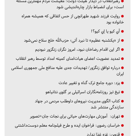
رهبرانقلاب در دیدار هیئت دولت: معیشت مردم مهمترین مسئله
است؛ برای انضباط بازار چاره‌اندیشی شود
روایت فرزند شهید طهرانچی از حس اتفاقی که همیشه همراه
خانواده بود
آي كيو يا اِي كيو؟!
از «یکشنبه عظیم» تا نبرد آتی؛ حزب‌الله خلع سلاح نمی‌شود
اگر این اقدام رضاخان نبود، امروز نگران زنگزور نبودیم
تمدید عضویت اعضای هیات‌امنای کمیته امداد توسط رهبر انقلاب
درباره توافق زنگزور/ تهدیدات جدی علیه منافع ملی جمهوری اسلامی
ایران
یزد:
دوره جامع ترک گناه و تغییر عادت
تیغ تیز روزنامه‌نگاران اسرائیلی بر گلوی نتانیاهو
کتاب الگوی مدیریت نیروهای داوطلب مردمی در جهاد
سازندگی منتشر شد
تهران:
آموزش مهارت‌های حیاتی برای نجات جان+تصویر
خراسان رضوی:
فراخوان ایده و طرح فیلم‌نامه معلم دوست‌داشتنی
قزوین:
غزه غذا ندارد