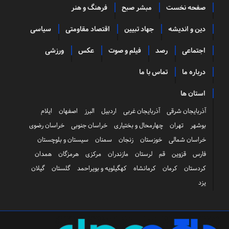
صفحه نخست
مبشر صبح
فرهنگ و هنر
دین و اندیشه
جهاد تبیین
اقتصاد مقاومتی
سیاسی
اجتماعی
رصد
فیلم و صوت
عکس
ورزشی
درباره ما
تماس با ما
استان ها
آذربایجان شرقی
آذربایجان غربی
اردبیل
البرز
اصفهان
ایلام
بوشهر
تهران
چهارمحال و بختیاری
خراسان جنوبی
خراسان رضوی
خراسان شمالی
خوزستان
زنجان
سمنان
سیستان و بلوچستان
فارس
قزوین
قم
لرستان
مازندران
مرکزی
هرمزگان
همدان
کردستان
کرمان
کرمانشاه
کهگیلویه و بویراحمد
گلستان
گیلان
یزد