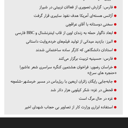
فارس:
گزارش تصویری از فعالان تربیتی در شیراز
آژانس هسته‌ای آمریکا هدف نفوذ سایبری قرار گرفت
سخنی دوستانه با آقای عراقچی
ابعاد ناگوار حمله به زندان اوین از قاب اینترنشنال و BBC فارسی
البرز:
بازدید میدانی از تولید فیلم‌های خرده‌روایت داستانی
استادان دانشگاهی که کارگر ساده ساختمانی شدند
فارس:
حسینیه تربیت برگزار می‌کند
خراسان رضوی:
فراخوان هشتمین کنگره سراسری شعر عاشورا
«حنجره های سرخ»
جابه‌جایی رایگان زائران اربعین با ریل‌باس در مسیر خرمشهر-شلمچه
قحطی در غزه؛ شکر کیلویی هزار دلار شد
غزه در حال مرگ است
استفاده ابزاری وزارت کار از تصاویر بی حجاب شهدای اخیر