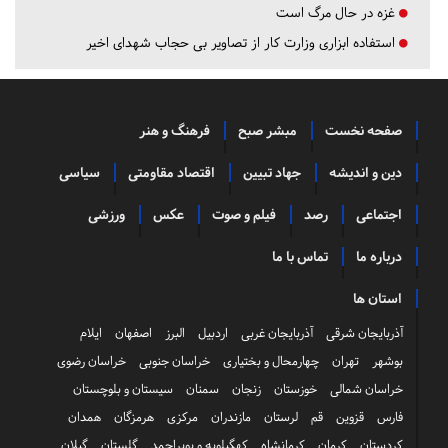
غزه در حال مرگ است
استفاده ابزاری وزارت کار از تصاویر بی حجاب شهدای اخیر
صفحه نخست
مبشر صبح
فرهنگ و هنر
دین و اندیشه
جهاد تبیین
اقتصاد مقاومتی
سیاسی
اجتماعی
رصد
فیلم و صوت
عکس
ورزشی
درباره ما
تماس با ما
استان ها
آذربایجان شرقی
آذربایجان غربی
اردبیل
البرز
اصفهان
ایلام
بوشهر
تهران
چهارمحال و بختیاری
خراسان جنوبی
خراسان رضوی
خراسان شمالی
خوزستان
زنجان
سمنان
سیستان و بلوچستان
فارس
قزوین
قم
لرستان
مازندران
مرکزی
هرمزگان
همدان
کردستان
کرمان
کرمانشاه
کهگیلویه و بویراحمد
گلستان
گیلان