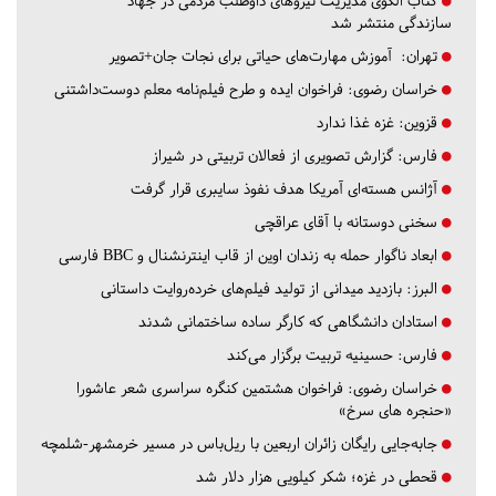
کتاب الگوی مدیریت نیروهای داوطلب مردمی در جهاد
سازندگی منتشر شد
تهران:
آموزش مهارت‌های حیاتی برای نجات جان+تصویر
خراسان رضوی:
فراخوان ایده و طرح فیلم‌نامه معلم دوست‌داشتنی
قزوین:
غزه غذا ندارد
فارس:
گزارش تصویری از فعالان تربیتی در شیراز
آژانس هسته‌ای آمریکا هدف نفوذ سایبری قرار گرفت
سخنی دوستانه با آقای عراقچی
ابعاد ناگوار حمله به زندان اوین از قاب اینترنشنال و BBC فارسی
البرز:
بازدید میدانی از تولید فیلم‌های خرده‌روایت داستانی
استادان دانشگاهی که کارگر ساده ساختمانی شدند
فارس:
حسینیه تربیت برگزار می‌کند
خراسان رضوی:
فراخوان هشتمین کنگره سراسری شعر عاشورا
«حنجره های سرخ»
جابه‌جایی رایگان زائران اربعین با ریل‌باس در مسیر خرمشهر-شلمچه
قحطی در غزه؛ شکر کیلویی هزار دلار شد