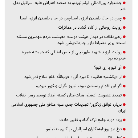
جشنواره بین‌المللی فیلم تورنتو به صحنه اعتراض علیه اسرائیل بدل
شد
چین در حال بلعیدن انرژی آسیاچین در حال بلعیدن انرژی آسیا
روایت روحانی از کلاه گشاد در مذاکرات
رهبرانقلاب در دیدار هیئت دولت: معیشت مردم مهمترین مسئله
است؛ برای انضباط بازار چاره‌اندیشی شود
روایت فرزند شهید طهرانچی از حس اتفاقی که همیشه همراه
خانواده بود
آي كيو يا اِي كيو؟!
از «یکشنبه عظیم» تا نبرد آتی؛ حزب‌الله خلع سلاح نمی‌شود
اگر این اقدام رضاخان نبود، امروز نگران زنگزور نبودیم
تمدید عضویت اعضای هیات‌امنای کمیته امداد توسط رهبر انقلاب
درباره توافق زنگزور/ تهدیدات جدی علیه منافع ملی جمهوری اسلامی
ایران
یزد:
دوره جامع ترک گناه و تغییر عادت
تیغ تیز روزنامه‌نگاران اسرائیلی بر گلوی نتانیاهو