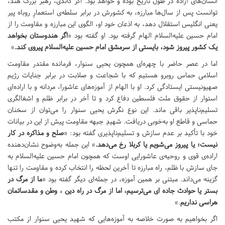
انسان‌های آزاده در طول تاریخ بوده و خواهد بود. اگر گاندی، رهبر بزرگ هند،
توانست پس از سال‌ها مبارزه، به کشورش در برابر سلطه‌ی استعمارِ روباه پیر
یعنی انگلیس استقلال دهد، به اذعان خود او، الگوی این مبارزه و مقاومت را از
امام حسین علیه‌السلام الهام گرفته بود. او گفته بود «
اگر هندوستان بخواهد
یک کشور پیروز شود، بایستی از سرمشق امام حسین علیه‌السلام پیروی کند.
»
اما در عصر حاضر با چهره‌ای همچون یحیی سنوار، فرمانده مقتدر مقاومت
اسلامی حماس روبرو هستیم که با شجاعت و صلابت در برابر جنایات رژیم
صهیونیستی ایستادگی کرد. او با الهام از آموزه‌های عاشورا، مردانه و با اراده‌ای
استوار از حقوق ملت فلسطین دفاع کرد و تا آخر در برابر ظلم و اشغالگری
تسلیم‌ناپذیر باقی ماند. این نوع نگرش یحیی سنوار را می‌توان از سخنان
حماسی و قاطع او به‌خوبی دریافت. شهیدِ جبهه مقاومت پیش از این در بیانات
خود با تأکید بر عدم سازش و تسلیم‌ناپذیری گفته بود: «
صلح و مذاکره در کار
نیست؛ یا پیروز می‌شویم یا کربلا رخ می‌دهد.
» این جمله به‌وضوح نشان‌دهنده
اراده‌ی قوی و روحیه‌ی عاشورایی اوست که همچون امام حسین علیه‌السلام به
جای سازش با ظلم، راه مبارزه تا آخرین لحظه را انتخاب کرده و مقاومت را تنها
گزینه می‌داند. مبتنی بر همین آموزه، در جمله‌ای دیگر گفته بود «
ما از مرگ در
بستر یا حوادث جاده ای می‌ترسیم، اما از مرگ در راه دین ، وطن و مقدساتمان
هراسی نداریم
.»
اگر بخواهیم به صورت خلاصه به آموزه‌هایی که شهید یحیی سنوار از مکتب