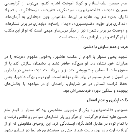
امام حسین علیه‌السلام و کربلا آموخت اشاره کنیم، می‌توان از گزاره‌هایی
همچون «عزت»، «ذلت‌ناپذیری»، «مردانگی»، «غیرت»، «ایستادگی»، و «جهاد
تا پای جان» نام برد. علاوه بر این‌ها، مفاهیمی چون «وفاداری به آرمان‌ها»،
«فداکاری برای حق»، «ظلم‌ستیزی»، «ایمان راسخ»، «پایداری در برابر فشارها»،
و «وحدت در برابر دشمن» نیز از دیگر درس‌های مهمی است که او از این مکتب
الهام گرفته و در مبارزاتش به‌کار بسته است.
عزت و عدم سازش با دشمن
شهید یحیی سنوار با الهام از مکتب عاشورا، به‌خوبی مفهوم «عزت» را در
مبارزات خود نشان داد. او هیچ‌گاه حاضر نشد با دشمنان سازش کند یا از
حقوق ملت فلسطین چشم‌پوشی کند، زیرا می‌دانست عزت حقیقی در پایداری
بر اصول و عدم تسلیم در برابر ظلم نهفته است. این درس بزرگ عاشورا، یعنی
حفظ کرامت انسانی در هر شرایطی، راهنمای او در مواجهه با چالش‌های
پیچیده و سنگین دوران فرماندهی‌اش بود.
ذلت‌ناپذیری و عدم انفعال
همچنین «ذلت‌ناپذیری» یکی از مهم‌ترین مفاهیمی بود که سنوار از قیام امام
حسین علیه‌السلام فراگرفت. او هرگز زیر بار فشارهای سیاسی و نظامی نرفت و
با تمام توان در مقابل اشغالگران ایستادگی کرد. این روحیه‌ی مقاومتی که او از
کربلا به ارث برده بود، باعث شد تا حتی در سخت‌ترین شرایط نیز تسلیم نشود