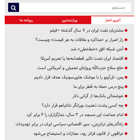
آخرین اخبار
پربازدیدترین
روزنامه ها
مشتریان نفت ایران در ۷ سال گذشته +فیلم
راز اصرار بر «مذاکره و ملاقات به هر قیمت» چیست؟
آنتن شبکه افق «خط‌خطی» شد
اقتصاد ایران تحت تاثیر قطعنامه‌ها یا تحریم‌ آمریکا
خلع سلاح حزب‌الله پروژه‌ای تحمیلی و آمریکایی است
یمن: تل‌آویو را با موشک هایپرسونیک هدف قرار دادیم
پنج درس‌ حمله به قطر برای ما
خوشحالی بانک‌ها از گرانی دلار
چه کسی پشت ذهنیت ویرانگر نتانیاهو قرار دارد؟
امام جماعت این مسجد در ۳ سال، نمازگزاران را ۴ برابر کرد
راه‌گذرهای ترانزیتی، سپر اقتصادی-سیاسی ایران در برابر تهدیدات
عراقچی از قانون فراتر رود، مجازات و استیضاح می‌شود