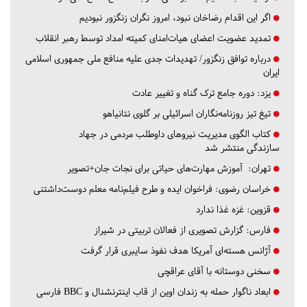
اگر این اقدام رضاخان نبود، امروز نگران زنگزور نبودیم
تمدید عضویت اعضای هیات‌امنای کمیته امداد توسط رهبر انقلاب
درباره توافق زنگزور/ تهدیدات جدی علیه منافع ملی جمهوری اسلامی
ایران
یزد:
دوره جامع ترک گناه و تغییر عادت
تیغ تیز روزنامه‌نگاران اسرائیلی بر گلوی نتانیاهو
کتاب الگوی مدیریت نیروهای داوطلب مردمی در جهاد
سازندگی منتشر شد
تهران:
آموزش مهارت‌های حیاتی برای نجات جان+تصویر
خراسان رضوی:
فراخوان ایده و طرح فیلم‌نامه معلم دوست‌داشتنی
قزوین:
غزه غذا ندارد
فارس:
گزارش تصویری از فعالان تربیتی در شیراز
آژانس هسته‌ای آمریکا هدف نفوذ سایبری قرار گرفت
سخنی دوستانه با آقای عراقچی
ابعاد ناگوار حمله به زندان اوین از قاب اینترنشنال و BBC فارسی