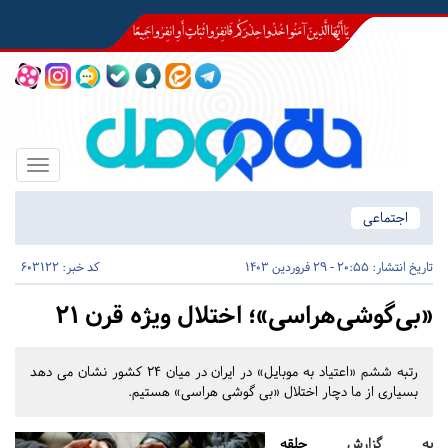
Toggle
igation
اجتماعی
تاریخ انتشار:
20:55 - 29 فروردین 1403
کد خبر: 603122
«بی‌گوشی‌هراسی»؛ اختلال ویژه قرن 21
رتبه ششم «اعتیاد به موبایل» در ایران در میان 24 کشور نشان می دهد
بسیاری از ما دچار اختلال «بی گوشی هراسی» هستیم.
به گزارش
حلقه