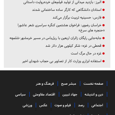
البرز:
بازدید میدانی از تولید فیلم‌های خرده‌روایت داستانی
استادان دانشگاهی که کارگر ساده ساختمانی شدند
فارس:
حسینیه تربیت برگزار می‌کند
خراسان رضوی:
فراخوان هشتمین کنگره سراسری شعر عاشورا
«حنجره های سرخ»
جابه‌جایی رایگان زائران اربعین با ریل‌باس در مسیر خرمشهر-شلمچه
قحطی در غزه؛ شکر کیلویی هزار دلار شد
غزه در حال مرگ است
استفاده ابزاری وزارت کار از تصاویر بی حجاب شهدای اخیر
صفحه نخست
مبشر صبح
فرهنگ و هنر
دین و اندیشه
جهاد تبیین
اقتصاد مقاومتی
سیاسی
اجتماعی
رصد
فیلم و صوت
عکس
ورزشی