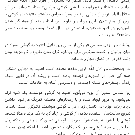
زندگی ایرانیان را تغییر داده، آنقدر که بسیاری از افراد بدون آنکه خودشان
بدانند به «اختلال نوموفوبیا» یا «بی گوشی هراسی» مبتلا شده‌اند. در این
اختلال افراد، ترس از جدایی از تلفن همراه، هراس نداشتن اینترنت در گوشی یا
ترس از تمام شدن باتری موبایل را دارند. این اختلال بعد از همه گیر شدن
تلفن‌های همراه و شبکه‌های اجتماعی در سال 2008 توسط موسسه تحقیقاتی
YouGov تعریف شد.
روانشناس مهدی مسلمی فر یکی از اصلی‌ترین دلایل اعتیاد به گوشی همراه در
میان ایرانیان را کمبود سرگرمی برای جوانان، گران بودن تفریح و کم هزینه بودن
وقت گذرانی در فضای مجازی می‌داند.
اما جامعه‌شناس امان الله قرایی مقدم معتقد است اعتیاد به موبایل مشکلی
همه گیر حتی در کشورهای توسعه یافته است و ریشه آن در تغییر سبک
زندگی، پلتفرم‌های شبکه اجتماعی و دسترسی آسان به اطلاعات است.
روان‌شناس سمیرا آل بویه می‌گوید اعتیاد به گوشی هوشمند یک شبه ترک
نمی‌شود. به مرور ایجاد شده و با راهکارهای مختلف کمرنگ می‌شود. داشتن
برنامه‌ریزی روزانه در کاهش زمان کار با گوشی هوشمند تاثیرگزار است. باید به
تدریج ساعت‌های استفاده نکردن از گوشی را زیاد کرد نه یک مرتبه، مثلا شب‌ها
گوشی را با خود به رخت خواب نبرید.یا قوانینی تعیین کنید مبنی بر اینکه زمان
غذا خوردن همه گوشی‌ها در یک مکان مشخص باشد یا اینکه زمان صحبت
اعضای خانواده با هم گوشی دست کسی نباشد.