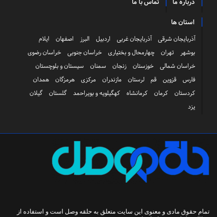
درباره ما
تماس با ما
استان ها
آذربایجان شرقی
آذربایجان غربی
اردبیل
البرز
اصفهان
ایلام
بوشهر
تهران
چهارمحال و بختیاری
خراسان جنوبی
خراسان رضوی
خراسان شمالی
خوزستان
زنجان
سمنان
سیستان و بلوچستان
فارس
قزوین
قم
لرستان
مازندران
مرکزی
هرمزگان
همدان
کردستان
کرمان
کرمانشاه
کهگیلویه و بویراحمد
گلستان
گیلان
یزد
تمام حقوق مادی و معنوی این سایت متعلق به
حلقه وصل
است و استفاده از