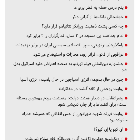
پنج درس‌ حمله به قطر برای ما
خوشحالی بانک‌ها از گرانی دلار
چه کسی پشت ذهنیت ویرانگر نتانیاهو قرار دارد؟
امام جماعت این مسجد در ۳ سال، نمازگزاران را ۴ برابر کرد
راه‌گذرهای ترانزیتی، سپر اقتصادی-سیاسی ایران در برابر تهدیدات
عراقچی از قانون فراتر رود، مجازات و استیضاح می‌شود
جشنواره بین‌المللی فیلم تورنتو به صحنه اعتراض علیه اسرائیل بدل
شد
چین در حال بلعیدن انرژی آسیاچین در حال بلعیدن انرژی آسیا
روایت روحانی از کلاه گشاد در مذاکرات
رهبرانقلاب در دیدار هیئت دولت: معیشت مردم مهمترین مسئله
است؛ برای انضباط بازار چاره‌اندیشی شود
روایت فرزند شهید طهرانچی از حس اتفاقی که همیشه همراه
خانواده بود
آي كيو يا اِي كيو؟!
از «یکشنبه عظیم» تا نبرد آتی؛ حزب‌الله خلع سلاح نمی‌شود