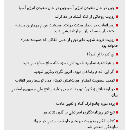
چین در حال بلعیدن انرژی آسیاچین در حال بلعیدن انرژی آسیا
روایت روحانی از کلاه گشاد در مذاکرات
رهبرانقلاب در دیدار هیئت دولت: معیشت مردم مهمترین مسئله
است؛ برای انضباط بازار چاره‌اندیشی شود
روایت فرزند شهید طهرانچی از حس اتفاقی که همیشه همراه
خانواده بود
آي كيو يا اِي كيو؟!
از «یکشنبه عظیم» تا نبرد آتی؛ حزب‌الله خلع سلاح نمی‌شود
اگر این اقدام رضاخان نبود، امروز نگران زنگزور نبودیم
تمدید عضویت اعضای هیات‌امنای کمیته امداد توسط رهبر انقلاب
درباره توافق زنگزور/ تهدیدات جدی علیه منافع ملی جمهوری اسلامی
ایران
یزد:
دوره جامع ترک گناه و تغییر عادت
تیغ تیز روزنامه‌نگاران اسرائیلی بر گلوی نتانیاهو
کتاب الگوی مدیریت نیروهای داوطلب مردمی در جهاد
سازندگی منتشر شد