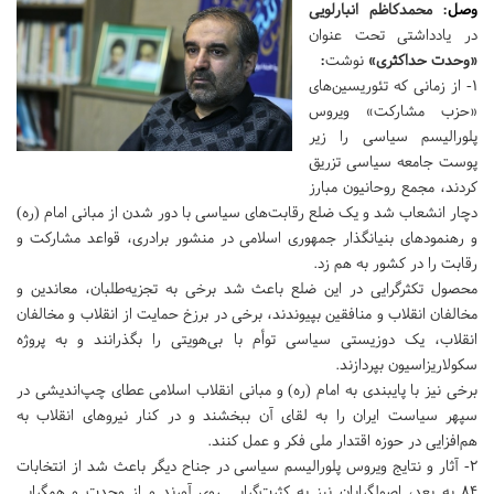
وصل
: محمدکاظم انبارلویی
در یادداشتی تحت عنوان
«وحدت حداکثری»
نوشت
:
1- از زمانی که تئوریسین‌های
«حزب مشارکت» ویروس
پلورالیسم سیاسی را زیر
پوست جامعه سیاسی تزریق
کردند، مجمع روحانیون مبارز
دچار انشعاب شد و یک ضلع رقابت‌های سیاسی با دور شدن از مبانی امام (ره)
و رهنمودهای بنیانگذار جمهوری اسلامی در منشور برادری، قواعد مشارکت و
رقابت را در کشور به هم زد.
محصول تکثرگرایی در این ضلع باعث شد برخی به تجزیه‌طلبان، معاندین و
مخالفان انقلاب و منافقین بپیوندند، برخی در برزخ حمایت از انقلاب و مخالفان
انقلاب، یک دوزیستی سیاسی توأم با بی‌هویتی را بگذرانند و به پروژه
سکولاریزاسیون بپردازند.
برخی نیز با پایبندی به امام (ره) و مبانی انقلاب اسلامی عطای چپ‌اندیشی در
سپهر سیاست ایران را به لقای آن ببخشند و در کنار نیروهای انقلاب به
هم‌افزایی در حوزه اقتدار ملی فکر و عمل کنند.
2- آثار و نتایج ویروس پلورالیسم سیاسی در جناح دیگر باعث شد از انتخابات
84 به بعد، اصولگرایان نیز به کثرت‌گرایی روی آورند و از وحدت و همگرایی