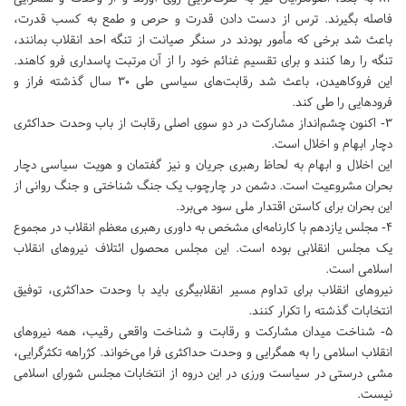
فاصله بگیرند. ترس از دست دادن قدرت و حرص و طمع به کسب قدرت،
باعث شد برخی که مأمور بودند در سنگر صیانت از تنگه احد انقلاب بمانند،
تنگه را رها کنند و برای تقسیم غنائم خود را از آن مرتبت پاسداری فرو کاهند.
این فروکاهیدن، باعث شد رقابت‌های سیاسی طی 30 سال گذشته فراز و
فرودهایی را طی کند.
3- اکنون چشم‌انداز مشارکت در دو سوی اصلی رقابت از باب وحدت حداکثری
دچار ابهام و اخلال است.
این اخلال و ابهام به لحاظ رهبری جریان و نیز گفتمان و هویت سیاسی دچار
بحران مشروعیت است. دشمن در چارچوب یک جنگ شناختی و جنگ روانی از
این بحران برای کاستن اقتدار ملی سود می‌برد.
4- مجلس یازدهم با کارنامه‌ای مشخص به داوری رهبری معظم انقلاب در مجموع
یک مجلس انقلابی بوده است. این مجلس محصول ائتلاف نیروهای انقلاب
اسلامی است.
نیروهای انقلاب برای تداوم مسیر انقلابیگری باید با وحدت حداکثری، توفیق
انتخابات گذشته را تکرار کنند.
5- شناخت میدان مشارکت و رقابت و شناخت واقعی رقیب، همه نیروهای
انقلاب اسلامی را به همگرایی و وحدت حداکثری فرا می‌خواند. کژراهه تکثر‌گرایی،
مشی درستی در سیاست ورزی در این دروه از انتخابات مجلس شورای اسلامی
نیست.