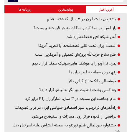
آخرین اخبار
پربازدیدترین
روزنامه ها
مشتریان نفت ایران در ۷ سال گذشته +فیلم
راز اصرار بر «مذاکره و ملاقات به هر قیمت» چیست؟
آنتن شبکه افق «خط‌خطی» شد
اقتصاد ایران تحت تاثیر قطعنامه‌ها یا تحریم‌ آمریکا
خلع سلاح حزب‌الله پروژه‌ای تحمیلی و آمریکایی است
یمن: تل‌آویو را با موشک هایپرسونیک هدف قرار دادیم
پنج درس‌ حمله به قطر برای ما
خوشحالی بانک‌ها از گرانی دلار
چه کسی پشت ذهنیت ویرانگر نتانیاهو قرار دارد؟
امام جماعت این مسجد در ۳ سال، نمازگزاران را ۴ برابر کرد
راه‌گذرهای ترانزیتی، سپر اقتصادی-سیاسی ایران در برابر تهدیدات
عراقچی از قانون فراتر رود، مجازات و استیضاح می‌شود
جشنواره بین‌المللی فیلم تورنتو به صحنه اعتراض علیه اسرائیل بدل
شد