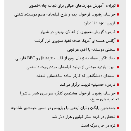
تهران:
آموزش مهارت‌های حیاتی برای نجات جان+تصویر
خراسان رضوی:
فراخوان ایده و طرح فیلم‌نامه معلم دوست‌داشتنی
قزوین:
غزه غذا ندارد
فارس:
گزارش تصویری از فعالان تربیتی در شیراز
آژانس هسته‌ای آمریکا هدف نفوذ سایبری قرار گرفت
سخنی دوستانه با آقای عراقچی
ابعاد ناگوار حمله به زندان اوین از قاب اینترنشنال و BBC فارسی
البرز:
بازدید میدانی از تولید فیلم‌های خرده‌روایت داستانی
استادان دانشگاهی که کارگر ساده ساختمانی شدند
فارس:
حسینیه تربیت برگزار می‌کند
خراسان رضوی:
فراخوان هشتمین کنگره سراسری شعر عاشورا
«حنجره های سرخ»
جابه‌جایی رایگان زائران اربعین با ریل‌باس در مسیر خرمشهر-شلمچه
قحطی در غزه؛ شکر کیلویی هزار دلار شد
غزه در حال مرگ است