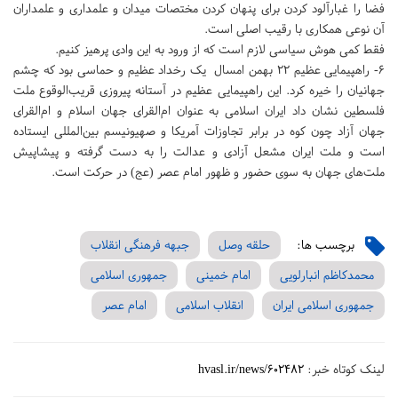
فضا را غبارآلود کردن برای پنهان کردن مختصات میدان و علمداری و علمداران
آن نوعی همکاری با رقیب اصلی است.
فقط کمی هوش سیاسی لازم است که از ورود به این وادی پرهیز کنیم.
6- راهپیمایی عظیم 22 بهمن امسال یک رخداد عظیم و حماسی بود که چشم
جهانیان را خیره کرد. این راهپیمایی عظیم در آستانه پیروزی قریب‌الوقوع ملت
فلسطین نشان داد ایران اسلامی به عنوان ام‌القرای جهان اسلام و ام‌القرای
جهان آزاد چون کوه در برابر تجاوزات آمریکا و صهیونیسم بین‌المللی ایستاده
است و ملت ایران مشعل آزادی و عدالت را به دست گرفته و پیشاپیش
ملت‌های جهان به سوی حضور و ظهور امام عصر (عج) در حرکت است.
برچسب ها:
حلقه وصل
جبهه فرهنگی انقلاب
محمدکاظم انبارلویی
امام خمینی
جمهوری اسلامی
جمهوری اسلامی ایران
انقلاب اسلامی
امام عصر
لینک کوتاه خبر:
hvasl.ir/news/602482