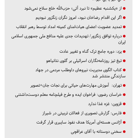
از «یکشنبه عظیم» تا نبرد آتی؛ حزب‌الله خلع سلاح نمی‌شود
اگر این اقدام رضاخان نبود، امروز نگران زنگزور نبودیم
تمدید عضویت اعضای هیات‌امنای کمیته امداد توسط رهبر انقلاب
درباره توافق زنگزور/ تهدیدات جدی علیه منافع ملی جمهوری اسلامی
ایران
یزد:
دوره جامع ترک گناه و تغییر عادت
تیغ تیز روزنامه‌نگاران اسرائیلی بر گلوی نتانیاهو
کتاب الگوی مدیریت نیروهای داوطلب مردمی در جهاد
سازندگی منتشر شد
تهران:
آموزش مهارت‌های حیاتی برای نجات جان+تصویر
خراسان رضوی:
فراخوان ایده و طرح فیلم‌نامه معلم دوست‌داشتنی
قزوین:
غزه غذا ندارد
فارس:
گزارش تصویری از فعالان تربیتی در شیراز
آژانس هسته‌ای آمریکا هدف نفوذ سایبری قرار گرفت
سخنی دوستانه با آقای عراقچی