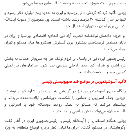
بسیار مهم است به‌ویژه آنچه که به وضعیت فلسطین مربوط می‌شود.
پوتین تأکید کرد که گردش مالی روسیه و ایران به حدود پنج میلیارد دلار رسید و
تنها در سال گذشته ۲۰ درصد رشد داشته است. وی همچنین از دعوت آیت‌الله
رئیسی برای آمدن به تهران استقبال کرد.
او افزود: «امضای توافقنامه تجارت آزاد بین اتحادیه اقتصادی اوراسیا و ایران در
پایان دسامبر فرصت‌های بیشتری برای گسترش همکاری‌ها میان مسکو و تهران
ایجاد می‌کند.»
رئیس‌جمهور ایران نیز در پاسخ، بر لزوم توقف هر چه سریع‌تر حملات به بخش
غزه اشاره و اضافه کرد: باید راه‌حلی سریعی پیدا شود. سازمان‌های بین‌المللی
کارایی خود را از دست داده اند.
تأکید آسوشیتدپرس بر مواضع ضد صهیونیستی رئیسی
پایگاه خبری آسوشیتدپرس نیز در گزارشی به این دیدار اشاره کرد و نوشت:
«پوتین جنگ اسراییل و حماس را شکست دیپلماسی ایالات‌متحده می‌داند و
پیشنهاد می‌کند که مسکو به لطف روابط دوستانه خود با اسرائیل و
فلسطینیان، می‌تواند نقش میانجی را ایفا کند.»
پوتین هنگام استقبال از [آیت‌الله]رئیسی، رئیس‌جمهوری ایران در آغاز گفت
وگوهایشان در مسکو، گفت: «برای ما تبادل نظر درباره اوضاع منطقه، به ویژه