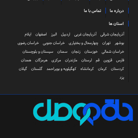
درباره ما
تماس با ما
استان ها
آذربایجان شرقی
آذربایجان غربی
اردبیل
البرز
اصفهان
ایلام
بوشهر
تهران
چهارمحال و بختیاری
خراسان جنوبی
خراسان رضوی
خراسان شمالی
خوزستان
زنجان
سمنان
سیستان و بلوچستان
فارس
قزوین
قم
لرستان
مازندران
مرکزی
هرمزگان
همدان
کردستان
کرمان
کرمانشاه
کهگیلویه و بویراحمد
گلستان
گیلان
یزد