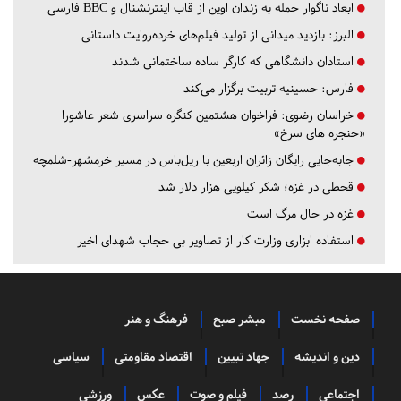
ابعاد ناگوار حمله به زندان اوین از قاب اینترنشنال و BBC فارسی
البرز:
بازدید میدانی از تولید فیلم‌های خرده‌روایت داستانی
استادان دانشگاهی که کارگر ساده ساختمانی شدند
فارس:
حسینیه تربیت برگزار می‌کند
خراسان رضوی:
فراخوان هشتمین کنگره سراسری شعر عاشورا
«حنجره های سرخ»
جابه‌جایی رایگان زائران اربعین با ریل‌باس در مسیر خرمشهر-شلمچه
قحطی در غزه؛ شکر کیلویی هزار دلار شد
غزه در حال مرگ است
استفاده ابزاری وزارت کار از تصاویر بی حجاب شهدای اخیر
صفحه نخست
مبشر صبح
فرهنگ و هنر
دین و اندیشه
جهاد تبیین
اقتصاد مقاومتی
سیاسی
اجتماعی
رصد
فیلم و صوت
عکس
ورزشی