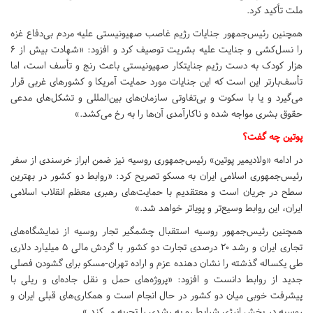
ملت تأکید کرد.
همچنین رئیس‌جمهور جنایات رژیم غاصب صهیونیستی علیه مردم بی‌دفاع غزه
را نسل‌کشی و جنایت علیه بشریت توصیف کرد و افزود: «شهادت بیش از ۶
هزار کودک به دست رژیم جنایتکار صهیونیستی باعث رنج و تأسف است، اما
تأسف‌بارتر این است که این جنایات مورد حمایت آمریکا و کشور‌های غربی قرار
می‌گیرد و یا با سکوت و بی‌تفاوتی سازمان‌های بین‌المللی و تشکل‌های مدعی
حقوق بشری مواجه شده و ناکارآمدی آن‌ها را به رخ می‌کشد.»
پوتین چه گفت؟
در ادامه «ولادیمیر پوتین» رئیس‌جمهوری روسیه نیز ضمن ابراز خرسندی از سفر
رئیس‌جمهوری اسلامی ایران به مسکو تصریح کرد: «روابط دو کشور در بهترین
سطح در جریان است و معتقدیم با حمایت‌های رهبری معظم انقلاب اسلامی
ایران، این روابط وسیع‌تر و پویاتر خواهد شد.»
همچنین رئیس‌جمهور روسیه استقبال چشمگیر تجار روسیه از نمایشگاه‌های
تجاری ایران و رشد ۲۰ درصدی تجارت دو کشور با گردش مالی ۵ میلیارد دلاری
طی یکساله گذشته را نشان دهنده عزم و اراده تهران-مسکو برای گشودن فصلی
جدید از روابط دانست و افزود: «پروژه‌های حمل و نقل جاده‌ای و ریلی با
پیشرفت خوبی میان دو کشور در حال انجام است و همکاری‌های قبلی ایران و
روسیه در بخش انرژی شرایط رو به رشدی را تجربه می‌کند.»