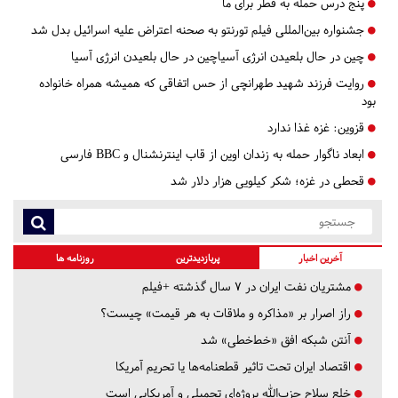
پنج درس‌ حمله به قطر برای ما
جشنواره بین‌المللی فیلم تورنتو به صحنه اعتراض علیه اسرائیل بدل شد
چین در حال بلعیدن انرژی آسیاچین در حال بلعیدن انرژی آسیا
روایت فرزند شهید طهرانچی از حس اتفاقی که همیشه همراه خانواده
بود
قزوین:
غزه غذا ندارد
ابعاد ناگوار حمله به زندان اوین از قاب اینترنشنال و BBC فارسی
قحطی در غزه؛ شکر کیلویی هزار دلار شد
آخرین اخبار
پربازدیدترین
روزنامه ها
مشتریان نفت ایران در ۷ سال گذشته +فیلم
راز اصرار بر «مذاکره و ملاقات به هر قیمت» چیست؟
آنتن شبکه افق «خط‌خطی» شد
اقتصاد ایران تحت تاثیر قطعنامه‌ها یا تحریم‌ آمریکا
خلع سلاح حزب‌الله پروژه‌ای تحمیلی و آمریکایی است