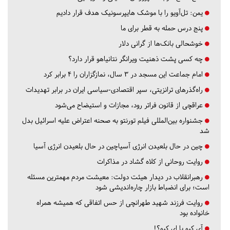
یمن: تل‌آویو را با موشک هایپرسونیک هدف قرار دادیم
پنج درس‌ حمله به قطر برای ما
خوشحالی بانک‌ها از گرانی دلار
چه کسی پشت ذهنیت ویرانگر نتانیاهو قرار دارد؟
امام جماعت این مسجد در ۳ سال، نمازگزاران را ۴ برابر کرد
راه‌گذرهای ترانزیتی، سپر اقتصادی-سیاسی ایران در برابر تهدیدات
عراقچی از قانون فراتر رود، مجازات و استیضاح می‌شود
جشنواره بین‌المللی فیلم تورنتو به صحنه اعتراض علیه اسرائیل بدل
شد
چین در حال بلعیدن انرژی آسیاچین در حال بلعیدن انرژی آسیا
روایت روحانی از کلاه گشاد در مذاکرات
رهبرانقلاب در دیدار هیئت دولت: معیشت مردم مهمترین مسئله
است؛ برای انضباط بازار چاره‌اندیشی شود
روایت فرزند شهید طهرانچی از حس اتفاقی که همیشه همراه
خانواده بود
آي كيو يا اِي كيو؟!