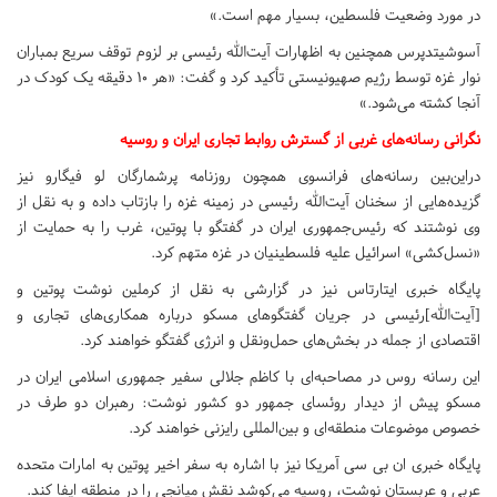
در مورد وضعیت فلسطین، بسیار مهم است.»
آسوشیتدپرس همچنین به اظهارات آیت‌الله رئیسی بر لزوم توقف سریع بمباران
نوار غزه توسط رژیم صهیونیستی تأکید کرد و گفت: «هر ۱۰ دقیقه یک کودک در
آنجا کشته می‌شود.»
نگرانی رسانه‌های غربی از گسترش روابط تجاری ایران و روسیه
دراین‌بین رسانه‌های فرانسوی همچون روزنامه پرشمارگان لو فیگارو نیز
گزیده‌هایی از سخنان آیت‌الله رئیسی در زمینه غزه را بازتاب داده و به نقل از
وی نوشتند که رئیس‌جمهوری ایران در گفتگو با پوتین، غرب را به حمایت از
«نسل‌کشی» اسرائیل علیه فلسطینیان در غزه متهم کرد.
پایگاه خبری ایتارتاس نیز در گزارشی به نقل از کرملین نوشت پوتین و
[آیت‌الله]رئیسی در جریان گفتگو‌های مسکو درباره همکاری‌های تجاری و
اقتصادی از جمله در بخش‌های حمل‌ونقل و انرژی گفتگو خواهند کرد.
این رسانه روس در مصاحبه‌ای با کاظم جلالی سفیر جمهوری اسلامی ایران در
مسکو پیش از دیدار روئسای جمهور دو کشور نوشت: رهبران دو طرف در
خصوص موضوعات منطقه‌ای و بین‌المللی رایزنی خواهند کرد.
پایگاه خبری ان بی سی آمریکا نیز با اشاره به سفر اخیر پوتین به امارات متحده
عربی و عربستان نوشت، روسیه می‌کوشد نقش میانجی را در منطقه ایفا کند.