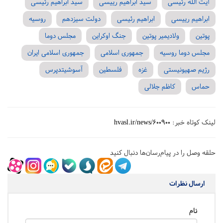
آیت‌ الله رئیسی
سید ابراهیم رییسی
سید ابراهیم رئیسی
ابراهیم رییسی
ابراهیم رئیسی
دولت سیزدهم
روسیه
پوتین
ولادیمیر پوتین
جنگ اوکراین
مجلس دوما
مجلس دوما روسیه
جمهوری اسلامی
جمهوری اسلامی ایران
رژیم صهیونیستی
غزه
فلسطین
آسوشیتدپرس
حماس
کاظم جلالی
لینک کوتاه خبر:
hvasl.ir/news/600900
حلقه وصل را در پیام‌رسان‌ها دنبال کنید
ارسال نظرات
نام