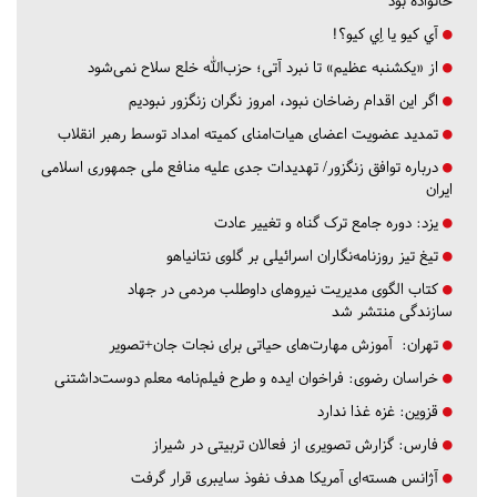
خانواده بود
آي كيو يا اِي كيو؟!
از «یکشنبه عظیم» تا نبرد آتی؛ حزب‌الله خلع سلاح نمی‌شود
اگر این اقدام رضاخان نبود، امروز نگران زنگزور نبودیم
تمدید عضویت اعضای هیات‌امنای کمیته امداد توسط رهبر انقلاب
درباره توافق زنگزور/ تهدیدات جدی علیه منافع ملی جمهوری اسلامی
ایران
یزد:
دوره جامع ترک گناه و تغییر عادت
تیغ تیز روزنامه‌نگاران اسرائیلی بر گلوی نتانیاهو
کتاب الگوی مدیریت نیروهای داوطلب مردمی در جهاد
سازندگی منتشر شد
تهران:
آموزش مهارت‌های حیاتی برای نجات جان+تصویر
خراسان رضوی:
فراخوان ایده و طرح فیلم‌نامه معلم دوست‌داشتنی
قزوین:
غزه غذا ندارد
فارس:
گزارش تصویری از فعالان تربیتی در شیراز
آژانس هسته‌ای آمریکا هدف نفوذ سایبری قرار گرفت