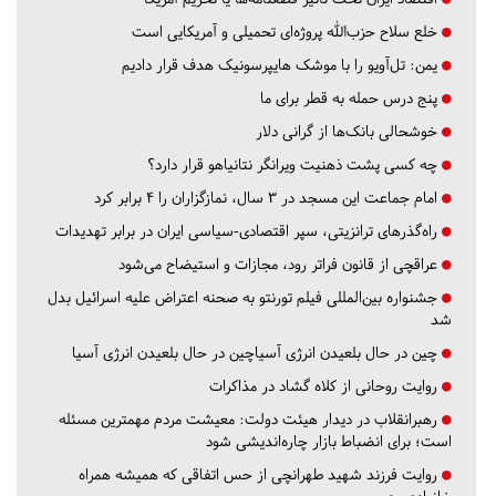
خلع سلاح حزب‌الله پروژه‌ای تحمیلی و آمریکایی است
یمن: تل‌آویو را با موشک هایپرسونیک هدف قرار دادیم
پنج درس‌ حمله به قطر برای ما
خوشحالی بانک‌ها از گرانی دلار
چه کسی پشت ذهنیت ویرانگر نتانیاهو قرار دارد؟
امام جماعت این مسجد در ۳ سال، نمازگزاران را ۴ برابر کرد
راه‌گذرهای ترانزیتی، سپر اقتصادی-سیاسی ایران در برابر تهدیدات
عراقچی از قانون فراتر رود، مجازات و استیضاح می‌شود
جشنواره بین‌المللی فیلم تورنتو به صحنه اعتراض علیه اسرائیل بدل
شد
چین در حال بلعیدن انرژی آسیاچین در حال بلعیدن انرژی آسیا
روایت روحانی از کلاه گشاد در مذاکرات
رهبرانقلاب در دیدار هیئت دولت: معیشت مردم مهمترین مسئله
است؛ برای انضباط بازار چاره‌اندیشی شود
روایت فرزند شهید طهرانچی از حس اتفاقی که همیشه همراه