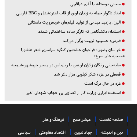
سخنی دوستانه با آقای عراقچی
ابعاد ناگوار حمله به زندان اوین از قاب اینترنشنال و BBC فارسی
البرز:
بازدید میدانی از تولید فیلم‌های خرده‌روایت داستانی
استادان دانشگاهی که کارگر ساده ساختمانی شدند
فارس:
حسینیه تربیت برگزار می‌کند
خراسان رضوی:
فراخوان هشتمین کنگره سراسری شعر عاشورا
«حنجره های سرخ»
جابه‌جایی رایگان زائران اربعین با ریل‌باس در مسیر خرمشهر-شلمچه
قحطی در غزه؛ شکر کیلویی هزار دلار شد
غزه در حال مرگ است
استفاده ابزاری وزارت کار از تصاویر بی حجاب شهدای اخیر
صفحه نخست
مبشر صبح
فرهنگ و هنر
دین و اندیشه
جهاد تبیین
اقتصاد مقاومتی
سیاسی