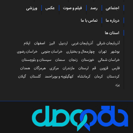
اجتماعی
رصد
فیلم و صوت
عکس
ورزشی
درباره ما
تماس با ما
استان ها
آذربایجان شرقی
آذربایجان غربی
اردبیل
البرز
اصفهان
ایلام
بوشهر
تهران
چهارمحال و بختیاری
خراسان جنوبی
خراسان رضوی
خراسان شمالی
خوزستان
زنجان
سمنان
سیستان و بلوچستان
فارس
قزوین
قم
لرستان
مازندران
مرکزی
هرمزگان
همدان
کردستان
کرمان
کرمانشاه
کهگیلویه و بویراحمد
گلستان
گیلان
یزد