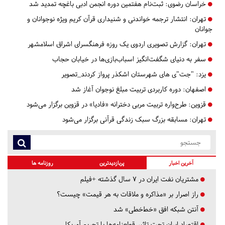
خراسان رضوی:
ثبت‌نام هفتمین دوره انجمن ادبی باغچه تمدید شد
تهران:
انتشار ترجمه خواندنی و شنیداری قرآن کریم ویژه نوجوانان و
جوانان
تهران:
گزارش تصویری اردوی یک روزه فرهنگسرای اشراق اسلامشهر
سفر به دنیای شگفت‌انگیز اسباب‌بازی‌ها در خیابان حجاب
یزد:
"جت"ی های شهرستان اشکذر پرواز کردند_تصویر
اصفهان:
دوره کاربردی تربیت مبلغ نوجوان آغاز شد
قزوین:
طرح‌واره تربیت مربی دخترانه «فادیا» در قزوین برگزار می‌شود
تهران:
مسابقه بزرگ سبک زندگی قرآنی برگزار می‌شود
آخرین اخبار
پربازدیدترین
روزنامه ها
مشتریان نفت ایران در ۷ سال گذشته +فیلم
راز اصرار بر «مذاکره و ملاقات به هر قیمت» چیست؟
آنتن شبکه افق «خط‌خطی» شد
اقتصاد ایران تحت تاثیر قطعنامه‌ها یا تحریم‌ آمریکا