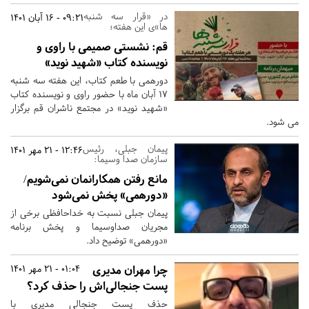
در «قرار سه شنبه
09:21 - 16 آبان 1401
ها»ی این هفته؛
قم:
نشستی صمیمی با راوی و
نویسنده کتاب «شهید نوید»
دورهمی با طعم کتاب، این هفته سه شنبه
17 آبان ماه با حضور راوی و نویسنده کتاب
«شهید نوید» در مجتمع ناشران قم برگزار
می شود.
پیمان جبلی، رئیس
12:46 - 21 مهر 1401
سازمان صدا وسیما:
مانع رفتن همکارانمان نمی‌شویم/
«دورهمی» پخش نمی‌شود
پیمان جبلی نسبت به خداحافظی برخی از
مجریان صداوسیما و پخش برنامه
«دورهمی» توضیح داد.
چرا مهران مدیری
01:04 - 21 مهر 1401
پست جنجالی‌اش را حذف کرد؟
حذف پست جنجالی مدیری با