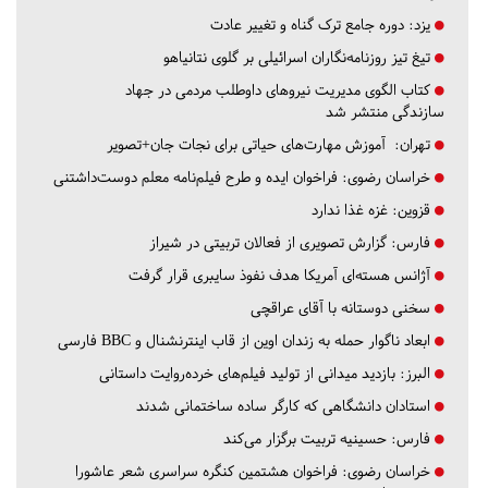
یزد:
دوره جامع ترک گناه و تغییر عادت
تیغ تیز روزنامه‌نگاران اسرائیلی بر گلوی نتانیاهو
کتاب الگوی مدیریت نیروهای داوطلب مردمی در جهاد
سازندگی منتشر شد
تهران:
آموزش مهارت‌های حیاتی برای نجات جان+تصویر
خراسان رضوی:
فراخوان ایده و طرح فیلم‌نامه معلم دوست‌داشتنی
قزوین:
غزه غذا ندارد
فارس:
گزارش تصویری از فعالان تربیتی در شیراز
آژانس هسته‌ای آمریکا هدف نفوذ سایبری قرار گرفت
سخنی دوستانه با آقای عراقچی
ابعاد ناگوار حمله به زندان اوین از قاب اینترنشنال و BBC فارسی
البرز:
بازدید میدانی از تولید فیلم‌های خرده‌روایت داستانی
استادان دانشگاهی که کارگر ساده ساختمانی شدند
فارس:
حسینیه تربیت برگزار می‌کند
خراسان رضوی:
فراخوان هشتمین کنگره سراسری شعر عاشورا