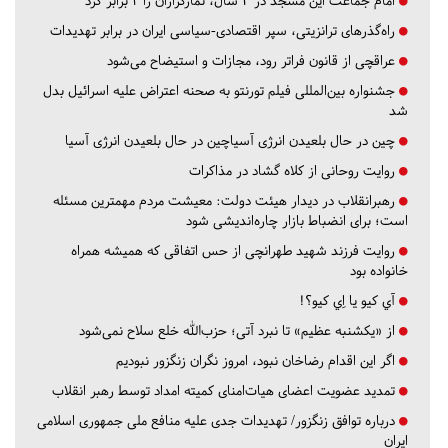
امام جماعت این مسجد در ۳ سال، نمازگزاران را ۴ برابر کرد
راه‌گذرهای ترانزیتی، سپر اقتصادی-سیاسی ایران در برابر تهدیدات
عراقچی از قانون فراتر رود، مجازات و استیضاح می‌شود
جشنواره بین‌المللی فیلم تورنتو به صحنه اعتراض علیه اسرائیل بدل
شد
چین در حال بلعیدن انرژی آسیاچین در حال بلعیدن انرژی آسیا
روایت روحانی از کلاه گشاد در مذاکرات
رهبرانقلاب در دیدار هیئت دولت: معیشت مردم مهمترین مسئله
است؛ برای انضباط بازار چاره‌اندیشی شود
روایت فرزند شهید طهرانچی از حس اتفاقی که همیشه همراه
خانواده بود
آي كيو يا اِي كيو؟!
از «یکشنبه عظیم» تا نبرد آتی؛ حزب‌الله خلع سلاح نمی‌شود
اگر این اقدام رضاخان نبود، امروز نگران زنگزور نبودیم
تمدید عضویت اعضای هیات‌امنای کمیته امداد توسط رهبر انقلاب
درباره توافق زنگزور/ تهدیدات جدی علیه منافع ملی جمهوری اسلامی
ایران