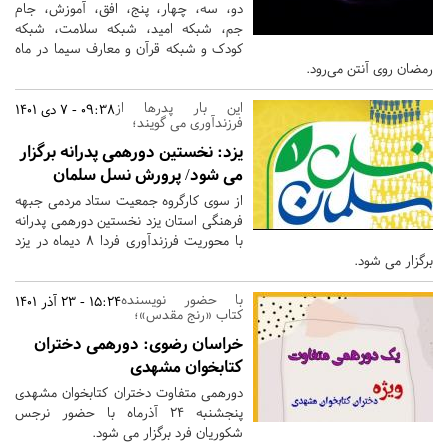
دو، سه، چهار، پنج، افق، آموزش، جام
جم، شبکه امید، شبکه سلامت، شبکه
کودک و شبکه قرآن و معارف سیما در ماه
رمضان روی آنتن می‌رود.
این بار پدرها از
09:38 - 7 دی 1401
فرزندآوری می گویند؛
یزد:
نخستین دورهمی پدرانه برگزار
می شود/ پرورش نسل سلمان
از سوی کارگروه جمعیت ستاد مردمی جبهه
فرهنگی استان یزد نخستین دورهمی پدرانه
با محوریت فرزندآوری فردا 8 دیماه در یزد
برگزار می شود.
با حضور نویسنده
15:24 - 23 آذر 1401
کتاب «رنج مقدس»؛
خراسان رضوی:
دورهمی دختران
کتابخوان مشهدی
دورهمی متفاوت دختران کتابخوان مشهدی
پنجشنبه 24 آذرماه با حضور نرجس
شکوریان فرد برگزار می شود.