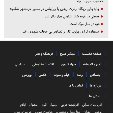
«حنجره های سرخ»
جابه‌جایی رایگان زائران اربعین با ریل‌باس در مسیر خرمشهر-شلمچه
قحطی در غزه؛ شکر کیلویی هزار دلار شد
غزه در حال مرگ است
استفاده ابزاری وزارت کار از تصاویر بی حجاب شهدای اخیر
صفحه نخست
مبشر صبح
فرهنگ و هنر
دین و اندیشه
جهاد تبیین
اقتصاد مقاومتی
سیاسی
اجتماعی
رصد
فیلم و صوت
عکس
ورزشی
درباره ما
تماس با ما
استان ها
آذربایجان شرقی
آذربایجان غربی
اردبیل
البرز
اصفهان
ایلام
بوشهر
تهران
چهارمحال و بختیاری
خراسان جنوبی
خراسان رضوی