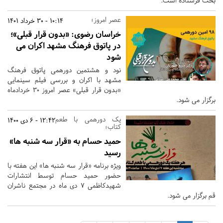
بخت فرستاده است.
عصر امروز؛
10:14 - 30 خرداد 1401
خراسان رضوی:
«بدون قرار قبلی»؛
در پاتوق فرهنگ مشهد اکران می
شود
نود و هشتمین دورهمی پاتوق فرهنگ
مشهد با اکران و بررسی فیلم سینمایی
«بدون قرار قبلی» عصر امروز 30 خردادماه
برگزار می شود.
یک دورهمی با طعم
12:42 - 6 دی 1400
کتاب؛
حمید حسام به «قرار سه شنبه ها»
رسید
ویژه برنامه «قرار سه شنبه ها» این هفته با
حضور حمید حسام توسط انتشارات
شهیدکاظمی 7 دی ماه در مجتمع ناشران
قم برگزار می شود.