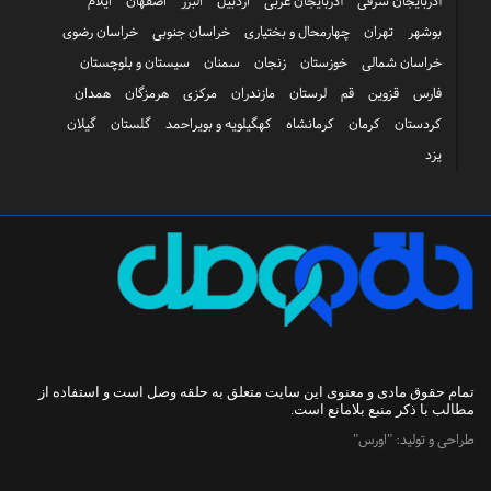
آذربایجان شرقی
آذربایجان غربی
اردبیل
البرز
اصفهان
ایلام
بوشهر
تهران
چهارمحال و بختیاری
خراسان جنوبی
خراسان رضوی
خراسان شمالی
خوزستان
زنجان
سمنان
سیستان و بلوچستان
فارس
قزوین
قم
لرستان
مازندران
مرکزی
هرمزگان
همدان
کردستان
کرمان
کرمانشاه
کهگیلویه و بویراحمد
گلستان
گیلان
یزد
تمام حقوق مادی و معنوی این سایت متعلق به
حلقه وصل
است و استفاده از
مطالب با ذکر منبع بلامانع است.
طراحی و تولید:
"اورس"