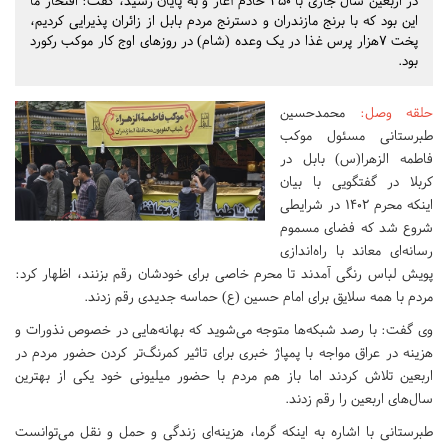
در اربعین سال جاری با ۳۵۰ خادم آغاز و به پایان رسید، گفت: افتخار ما
این بود که با برنج مازندران و دسترنج مردم بابل از زائران پذیرایی کردیم،
پخت ۷هزار پرس غذا در یک وعده (شام) در روزهای اوج کار موکب رکورد
بود.
حلقه وصل
:
محمدحسین
طبرستانی مسئول موکب
فاطمه الزهرا(س) بابل در
کربلا در گفتگویی با بیان
اینکه محرم ١۴٠٢ در شرایطی
شروع شد که فضای مسموم
رسانه‌ای معاند با راه‌اندازی
پویش لباس رنگی آمدند تا محرم خاصی برای خودشان رقم بزنند، اظهار کرد:
مردم با همه سلایق برای امام حسین (ع) حماسه جدیدی رقم زدند.
وی گفت: با رصد شبکه‌ها متوجه می‌شوید که بهانه‌هایی در خصوص نذورات و
هزینه در عراق مواجه با پمپاژ خبری برای تاثیر کمرنگ‌تر کردن حضور مردم در
اربعین تلاش کردند اما باز هم مردم با حضور میلیونی خود یکی از بهترین‌
سال‌های اربعین را رقم زدند.
طبرستانی با اشاره به اینکه گرما، هزینه‌ای زندگی و حمل و نقل می‌توانست