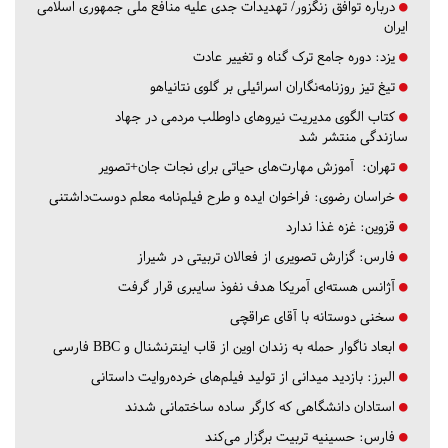
درباره توافق زنگزور/ تهدیدات جدی علیه منافع ملی جمهوری اسلامی
ایران
یزد:
دوره جامع ترک گناه و تغییر عادت
تیغ تیز روزنامه‌نگاران اسرائیلی بر گلوی نتانیاهو
کتاب الگوی مدیریت نیروهای داوطلب مردمی در جهاد
سازندگی منتشر شد
تهران:
آموزش مهارت‌های حیاتی برای نجات جان+تصویر
خراسان رضوی:
فراخوان ایده و طرح فیلم‌نامه معلم دوست‌داشتنی
قزوین:
غزه غذا ندارد
فارس:
گزارش تصویری از فعالان تربیتی در شیراز
آژانس هسته‌ای آمریکا هدف نفوذ سایبری قرار گرفت
سخنی دوستانه با آقای عراقچی
ابعاد ناگوار حمله به زندان اوین از قاب اینترنشنال و BBC فارسی
البرز:
بازدید میدانی از تولید فیلم‌های خرده‌روایت داستانی
استادان دانشگاهی که کارگر ساده ساختمانی شدند
فارس:
حسینیه تربیت برگزار می‌کند