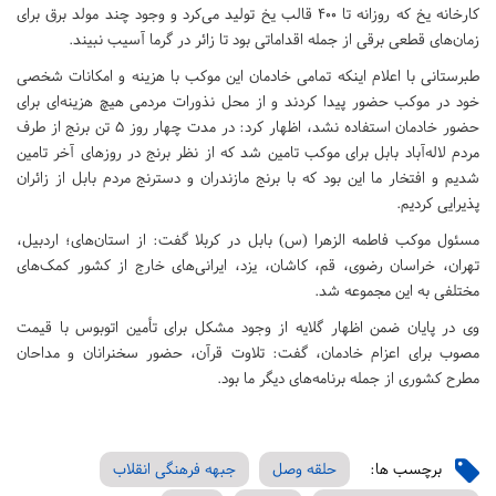
کارخانه یخ که روزانه تا ۴۰۰ قالب یخ تولید می‌کرد و وجود چند مولد برق برای
زمان‌های قطعی برقی از جمله اقداماتی بود تا زائر در گرما آسیب نبیند.
طبرستانی با اعلام اینکه تمامی خادمان این موکب با هزینه و امکانات شخصی
خود در موکب حضور پیدا کردند و از محل نذورات مردمی هیچ هزینه‌ای برای
حضور خادمان استفاده نشد، اظهار کرد: در مدت چهار روز ۵ تن برنج از طرف
مردم لاله‌آباد بابل برای موکب تامین شد که از نظر برنج در روزهای آخر تامین
شدیم و افتخار ما این بود که با برنج مازندران و دسترنج مردم بابل از زائران
پذیرایی کردیم.
مسئول موکب فاطمه الزهرا (س) بابل در کربلا گفت: از استان‌های؛ اردبیل،
تهران، خراسان رضوی، قم، کاشان، یزد، ایرانی‌های خارج از کشور کمک‌های
مختلفی به این مجموعه شد.
وی در پایان ضمن اظهار گلایه‌ از وجود مشکل برای تأمین اتوبوس با قیمت
مصوب برای اعزام خادمان، گفت: تلاوت قرآن، حضور سخنرانان و مداحان
مطرح کشوری از جمله برنامه‌های دیگر ما بود.
برچسب ها:
حلقه وصل
جبهه فرهنگی انقلاب