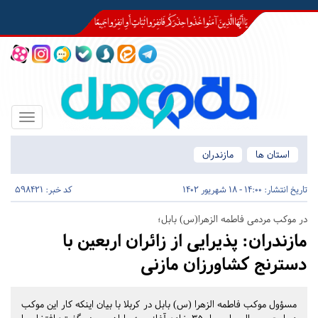
Toggle
igation
استان ها
مازندران
تاریخ انتشار:
14:00 - 18 شهریور 1402
کد خبر: 598421
در موکب مردمی فاطمه الزهرا(س) بابل؛
مازندران:
پذیرایی از زائران اربعین با
دسترنج کشاورزان مازنی
مسؤول موکب فاطمه الزهرا (س) بابل در کربلا با بیان اینکه کار این موکب