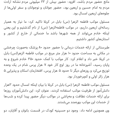
مانع حضور مردم باشد، افزود: حضور بیش از ٢٢ میلیونی مردم نشانه ارادت
مردم به امام حسین و اربعین بود، حضور جوانان و نوجوانان و سفر اولی‌ها از
جلوه‌های اربعین امسال بود.
مسئول موکب فاطمه الزهرا (س) بابل در کربلا تاکید کرد: ما نیاز به همیار
رسانه‌ای اربعین داریم، در موکب فاطمه‌الزهرا (س) از نام گذشتیم و این یعنی
اینکه خادم می‌تواند از همه شهرها باشد ما خدماتی از خارج از کشور و
استان‌های کشور داشتیم.
طبرستانی از ارائه خدمات درمانی با حضور حدود ۸۰ پزشک به‌صورت چرخشی
در مکانی به مساحت حدود ۱۰ هزار متر مربع در موکب فاطمه الزهرا(س) بابل
در کربلا خبر داد و اعلام کرد: کار موکب با کمک حدود ٣۵٠ خادم شروع و به
پایان رسید، آشپزخانه ما در روز اوج کار خود ۷ هزار پرس شام در یک وعده
توزیع می‌کرد و روزهای دیگر تا حدود ۵ هزار پرس، افتخارمان اسکان و پذیرایی ۵
هزار زائر اولی و کم‌برخوردار بود.
مسئول موکب فاطمه الزهرا (س) بابل در کربلا با بیان اینکه امسال حدود ۳هزار
دانش‌آموز از ظرفیت موکب استفاده کردند، عنوان کرد: این دانش‌آموزان روزها
برای ارائه خدمات نظافت و مه‌پاشی در مواکب دیگر حضور پیدا کرده و شب‌ها
از خدمات این موکب بهره‌مند می‌شدند.
وی همچنین ادامه داد: وجود دو حسینیه کودک در قسمت بانوان و آقایان، دو