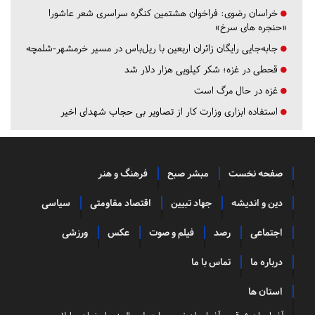
خراسان رضوی:
فراخوان هشتمین کنگره سراسری شعر عاشورا
«حنجره های سرخ»
جابه‌جایی رایگان زائران اربعین با ریل‌باس در مسیر خرمشهر-شلمچه
قحطی در غزه؛ شکر کیلویی هزار دلار شد
غزه در حال مرگ است
استفاده ابزاری وزارت کار از تصاویر بی حجاب شهدای اخیر
صفحه نخست
مبشر صبح
فرهنگ و هنر
دین و اندیشه
جهاد تبیین
اقتصاد مقاومتی
سیاسی
اجتماعی
رصد
فیلم و صوت
عکس
ورزشی
درباره ما
تماس با ما
استان ها