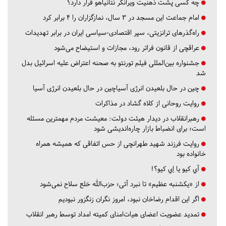
چه کسی پشت ذهنیت ویرانگر نتانیاهو قرار دارد؟
امام جماعت این مسجد در ۳ سال، نمازگزاران را ۴ برابر کرد
راه‌گذرهای ترانزیتی، سپر اقتصادی-سیاسی ایران در برابر تهدیدات
عراقچی از قانون فراتر رود، مجازات و استیضاح می‌شود
جشنواره بین‌المللی فیلم تورنتو به صحنه اعتراض علیه اسرائیل بدل
شد
چین در حال بلعیدن انرژی آسیاچین در حال بلعیدن انرژی آسیا
روایت روحانی از کلاه گشاد در مذاکرات
رهبرانقلاب در دیدار هیئت دولت: معیشت مردم مهمترین مسئله
است؛ برای انضباط بازار چاره‌اندیشی شود
روایت فرزند شهید طهرانچی از حس اتفاقی که همیشه همراه
خانواده بود
آي كيو يا اِي كيو؟!
از «یکشنبه عظیم» تا نبرد آتی؛ حزب‌الله خلع سلاح نمی‌شود
اگر این اقدام رضاخان نبود، امروز نگران زنگزور نبودیم
تمدید عضویت اعضای هیات‌امنای کمیته امداد توسط رهبر انقلاب